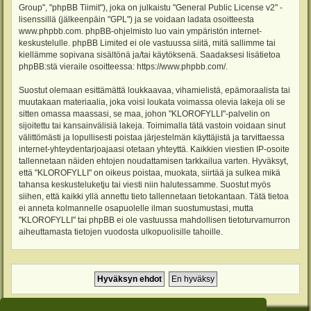
Group", "phpBB Tiimit"), joka on julkaistu "
General Public License v2
" -
lisenssillä (jälkeenpäin "GPL") ja se voidaan ladata osoitteesta
www.phpbb.com
. phpBB-ohjelmisto luo vain ympäristön internet-
keskustelulle. phpBB Limited ei ole vastuussa siitä, mitä sallimme tai
kiellämme sopivana sisältönä ja/tai käytöksenä. Saadaksesi lisätietoa
phpBB:stä vieraile osoitteessa:
https://www.phpbb.com/
.
Suostut olemaan esittämättä loukkaavaa, vihamielistä, epämoraalista tai
muutakaan materiaalia, joka voisi loukata voimassa olevia lakeja oli se
sitten omassa maassasi, se maa, johon "KLOROFYLLI"-palvelin on
sijoitettu tai kansainvälisiä lakeja. Toimimalla tätä vastoin voidaan sinut
välittömästi ja lopullisesti poistaa järjestelmän käyttäjistä ja tarvittaessa
internet-yhteydentarjoajaasi otetaan yhteyttä. Kaikkien viestien IP-osoite
tallennetaan näiden ehtojen noudattamisen tarkkailua varten. Hyväksyt,
että "KLOROFYLLI" on oikeus poistaa, muokata, siirtää ja sulkea mikä
tahansa keskusteluketju tai viesti niin halutessamme. Suostut myös
siihen, että kaikki yllä annettu tieto tallennetaan tietokantaan. Tätä tietoa
ei anneta kolmannelle osapuolelle ilman suostumustasi, mutta
"KLOROFYLLI" tai phpBB ei ole vastuussa mahdollisen tietoturvamurron
aiheuttamasta tietojen vuodosta ulkopuolisille tahoille.