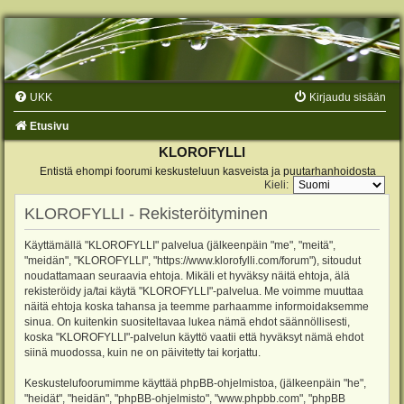
UKK
Kirjaudu sisään
Etusivu
KLOROFYLLI
Entistä ehompi foorumi keskusteluun kasveista ja puutarhanhoidosta
Kieli:
KLOROFYLLI - Rekisteröityminen
Käyttämällä "KLOROFYLLI" palvelua (jälkeenpäin "me", "meitä",
"meidän", "KLOROFYLLI", "https://www.klorofylli.com/forum"), sitoudut
noudattamaan seuraavia ehtoja. Mikäli et hyväksy näitä ehtoja, älä
rekisteröidy ja/tai käytä "KLOROFYLLI"-palvelua. Me voimme muuttaa
näitä ehtoja koska tahansa ja teemme parhaamme informoidaksemme
sinua. On kuitenkin suositeltavaa lukea nämä ehdot säännöllisesti,
koska "KLOROFYLLI"-palvelun käyttö vaatii että hyväksyt nämä ehdot
siinä muodossa, kuin ne on päivitetty tai korjattu.
Keskustelufoorumimme käyttää phpBB-ohjelmistoa, (jälkeenpäin "he",
"heidät", "heidän", "phpBB-ohjelmisto", "www.phpbb.com", "phpBB