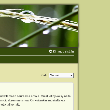
Kirjaudu sisään
Kieli:
oudattamaan seuraavia ehtoja. Mikäli et hyväksy näitä
ormoidaksemme sinua. On kuitenkin suositeltavaa
ty tai korjattu.