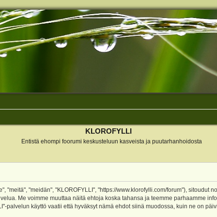
KLOROFYLLI
Entistä ehompi foorumi keskusteluun kasveista ja puutarhanhoidosta
 "meitä", "meidän", "KLOROFYLLI", "https://www.klorofylli.com/forum"), sitoudut n
-palvelua. Me voimme muuttaa näitä ehtoja koska tahansa ja teemme parhaamme inf
alvelun käyttö vaatii että hyväksyt nämä ehdot siinä muodossa, kuin ne on päivitet