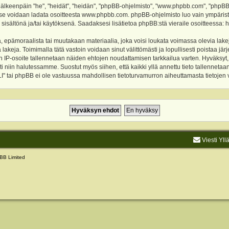
keenpäin "he", "heidät", "heidän", "phpBB-ohjelmisto", "www.phpbb.com", "phpBB Gr
a se voidaan ladata osoitteesta
www.phpbb.com
. phpBB-ohjelmisto luo vain ympärist
 sisältönä ja/tai käytöksenä. Saadaksesi lisätietoa phpBB:stä vieraile osoitteessa:
h
, epämoraalista tai muutakaan materiaalia, joka voisi loukata voimassa olevia lake
akeja. Toimimalla tätä vastoin voidaan sinut välittömästi ja lopullisesti poistaa järje
ien IP-osoite tallennetaan näiden ehtojen noudattamisen tarkkailua varten. Hyväksy
sti niin halutessamme. Suostut myös siihen, että kaikki yllä annettu tieto tallenneta
tai phpBB ei ole vastuussa mahdollisen tietoturvamurron aiheuttamasta tietojen vu
Viesti Yll
BB Limited