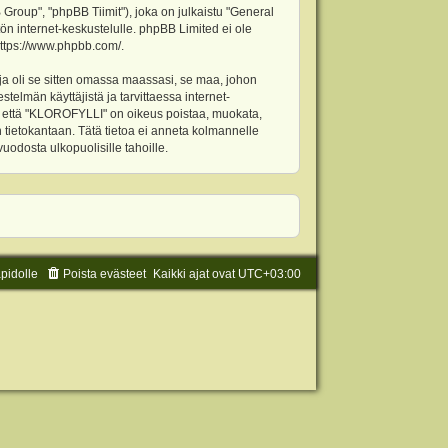
oup", "phpBB Tiimit"), joka on julkaistu "
General
ön internet-keskustelulle. phpBB Limited ei ole
ttps://www.phpbb.com/
.
ja oli se sitten omassa maassasi, se maa, johon
stelmän käyttäjistä ja tarvittaessa internet-
t, että "KLOROFYLLI" on oikeus poistaa, muokata,
an tietokantaan. Tätä tietoa ei anneta kolmannelle
odosta ulkopuolisille tahoille.
äpidolle
Poista evästeet
Kaikki ajat ovat
UTC+03:00