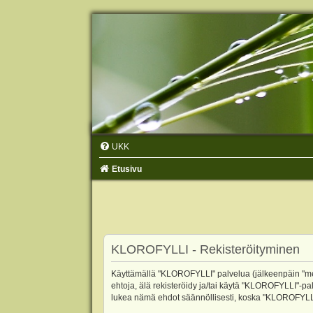
UKK
Etusivu
KLOROFYLLI - Rekisteröityminen
Käyttämällä "KLOROFYLLI" palvelua (jälkeenpäin "me",
ehtoja, älä rekisteröidy ja/tai käytä "KLOROFYLLI"
lukea nämä ehdot säännöllisesti, koska "KLOROFYLLI"-p