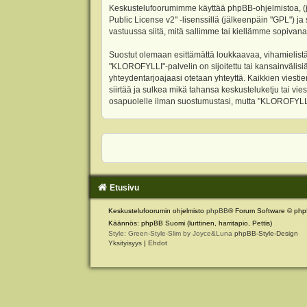
Keskustelufoorumimme käyttää phpBB-ohjelmistoa, (jäl
Public License v2
" -lisenssillä (jälkeenpäin "GPL") j
vastuussa siitä, mitä sallimme tai kiellämme sopivana
Suostut olemaan esittämättä loukkaavaa, vihamielistä
"KLOROFYLLI"-palvelin on sijoitettu tai kansainvälisiä l
yhteydentarjoajaasi otetaan yhteyttä. Kaikkien viest
siirtää ja sulkea mikä tahansa keskusteluketju tai vie
osapuolelle ilman suostumustasi, mutta "KLOROFYLLI" 
Etusivu
Keskustelufoorumin ohjelmisto
phpBB
® Forum Software © php
Käännös: phpBB Suomi (lurttinen, harritapio, Pettis)
Style: Green-Style-Slim by Joyce&Luna
phpBB-Style-Design
Yksityisyys
|
Ehdot