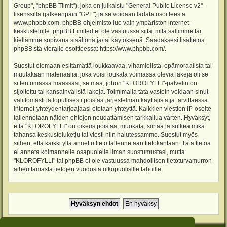
Group", "phpBB Tiimit"), joka on julkaistu "
General Public License v2
" -
lisenssillä (jälkeenpäin "GPL") ja se voidaan ladata osoitteesta
www.phpbb.com
. phpBB-ohjelmisto luo vain ympäristön internet-
keskustelulle. phpBB Limited ei ole vastuussa siitä, mitä sallimme tai
kiellämme sopivana sisältönä ja/tai käytöksenä. Saadaksesi lisätietoa
phpBB:stä vieraile osoitteessa:
https://www.phpbb.com/
.
Suostut olemaan esittämättä loukkaavaa, vihamielistä, epämoraalista tai
muutakaan materiaalia, joka voisi loukata voimassa olevia lakeja oli se
sitten omassa maassasi, se maa, johon "KLOROFYLLI"-palvelin on
sijoitettu tai kansainvälisiä lakeja. Toimimalla tätä vastoin voidaan sinut
välittömästi ja lopullisesti poistaa järjestelmän käyttäjistä ja tarvittaessa
internet-yhteydentarjoajaasi otetaan yhteyttä. Kaikkien viestien IP-osoite
tallennetaan näiden ehtojen noudattamisen tarkkailua varten. Hyväksyt,
että "KLOROFYLLI" on oikeus poistaa, muokata, siirtää ja sulkea mikä
tahansa keskusteluketju tai viesti niin halutessamme. Suostut myös
siihen, että kaikki yllä annettu tieto tallennetaan tietokantaan. Tätä tietoa
ei anneta kolmannelle osapuolelle ilman suostumustasi, mutta
"KLOROFYLLI" tai phpBB ei ole vastuussa mahdollisen tietoturvamurron
aiheuttamasta tietojen vuodosta ulkopuolisille tahoille.