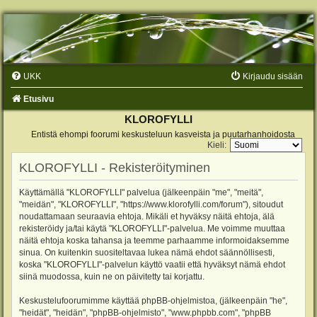
UKK
Kirjaudu sisään
Etusivu
KLOROFYLLI
Entistä ehompi foorumi keskusteluun kasveista ja puutarhanhoidosta
Kieli:
KLOROFYLLI - Rekisteröityminen
Käyttämällä "KLOROFYLLI" palvelua (jälkeenpäin "me", "meitä",
"meidän", "KLOROFYLLI", "https://www.klorofylli.com/forum"), sitoudut
noudattamaan seuraavia ehtoja. Mikäli et hyväksy näitä ehtoja, älä
rekisteröidy ja/tai käytä "KLOROFYLLI"-palvelua. Me voimme muuttaa
näitä ehtoja koska tahansa ja teemme parhaamme informoidaksemme
sinua. On kuitenkin suositeltavaa lukea nämä ehdot säännöllisesti,
koska "KLOROFYLLI"-palvelun käyttö vaatii että hyväksyt nämä ehdot
siinä muodossa, kuin ne on päivitetty tai korjattu.
Keskustelufoorumimme käyttää phpBB-ohjelmistoa, (jälkeenpäin "he",
"heidät", "heidän", "phpBB-ohjelmisto", "www.phpbb.com", "phpBB