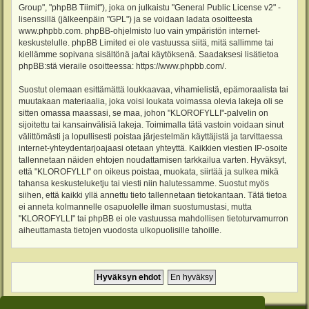
Group", "phpBB Tiimit"), joka on julkaistu "
General Public License v2
" -
lisenssillä (jälkeenpäin "GPL") ja se voidaan ladata osoitteesta
www.phpbb.com
. phpBB-ohjelmisto luo vain ympäristön internet-
keskustelulle. phpBB Limited ei ole vastuussa siitä, mitä sallimme tai
kiellämme sopivana sisältönä ja/tai käytöksenä. Saadaksesi lisätietoa
phpBB:stä vieraile osoitteessa:
https://www.phpbb.com/
.
Suostut olemaan esittämättä loukkaavaa, vihamielistä, epämoraalista tai
muutakaan materiaalia, joka voisi loukata voimassa olevia lakeja oli se
sitten omassa maassasi, se maa, johon "KLOROFYLLI"-palvelin on
sijoitettu tai kansainvälisiä lakeja. Toimimalla tätä vastoin voidaan sinut
välittömästi ja lopullisesti poistaa järjestelmän käyttäjistä ja tarvittaessa
internet-yhteydentarjoajaasi otetaan yhteyttä. Kaikkien viestien IP-osoite
tallennetaan näiden ehtojen noudattamisen tarkkailua varten. Hyväksyt,
että "KLOROFYLLI" on oikeus poistaa, muokata, siirtää ja sulkea mikä
tahansa keskusteluketju tai viesti niin halutessamme. Suostut myös
siihen, että kaikki yllä annettu tieto tallennetaan tietokantaan. Tätä tietoa
ei anneta kolmannelle osapuolelle ilman suostumustasi, mutta
"KLOROFYLLI" tai phpBB ei ole vastuussa mahdollisen tietoturvamurron
aiheuttamasta tietojen vuodosta ulkopuolisille tahoille.