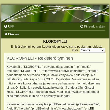
UKK
Kirjaudu sisään
Etusivu
KLOROFYLLI
Entistä ehompi foorumi keskusteluun kasveista ja puutarhanhoidosta
Kieli:
KLOROFYLLI - Rekisteröityminen
Käyttämällä "KLOROFYLLI" palvelua (jälkeenpäin "me", "meitä",
"meidän", "KLOROFYLLI", "https://www.klorofylli.com/forum"), sitoudut
noudattamaan seuraavia ehtoja. Mikäli et hyväksy näitä ehtoja, älä
rekisteröidy ja/tai käytä "KLOROFYLLI"-palvelua. Me voimme muuttaa
näitä ehtoja koska tahansa ja teemme parhaamme informoidaksemme
sinua. On kuitenkin suositeltavaa lukea nämä ehdot säännöllisesti,
koska "KLOROFYLLI"-palvelun käyttö vaatii että hyväksyt nämä ehdot
siinä muodossa, kuin ne on päivitetty tai korjattu.
Keskustelufoorumimme käyttää phpBB-ohjelmistoa, (jälkeenpäin "he",
"heidät", "heidän", "phpBB-ohjelmisto", "www.phpbb.com", "phpBB