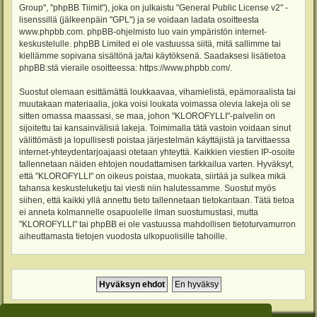
Group", "phpBB Tiimit"), joka on julkaistu "
General Public License v2
" -
lisenssillä (jälkeenpäin "GPL") ja se voidaan ladata osoitteesta
www.phpbb.com
. phpBB-ohjelmisto luo vain ympäristön internet-
keskustelulle. phpBB Limited ei ole vastuussa siitä, mitä sallimme tai
kiellämme sopivana sisältönä ja/tai käytöksenä. Saadaksesi lisätietoa
phpBB:stä vieraile osoitteessa:
https://www.phpbb.com/
.
Suostut olemaan esittämättä loukkaavaa, vihamielistä, epämoraalista tai
muutakaan materiaalia, joka voisi loukata voimassa olevia lakeja oli se
sitten omassa maassasi, se maa, johon "KLOROFYLLI"-palvelin on
sijoitettu tai kansainvälisiä lakeja. Toimimalla tätä vastoin voidaan sinut
välittömästi ja lopullisesti poistaa järjestelmän käyttäjistä ja tarvittaessa
internet-yhteydentarjoajaasi otetaan yhteyttä. Kaikkien viestien IP-osoite
tallennetaan näiden ehtojen noudattamisen tarkkailua varten. Hyväksyt,
että "KLOROFYLLI" on oikeus poistaa, muokata, siirtää ja sulkea mikä
tahansa keskusteluketju tai viesti niin halutessamme. Suostut myös
siihen, että kaikki yllä annettu tieto tallennetaan tietokantaan. Tätä tietoa
ei anneta kolmannelle osapuolelle ilman suostumustasi, mutta
"KLOROFYLLI" tai phpBB ei ole vastuussa mahdollisen tietoturvamurron
aiheuttamasta tietojen vuodosta ulkopuolisille tahoille.