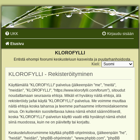
UKK
Kirjaudu sisään
Etusivu
KLOROFYLLI
Entistä ehompi foorumi keskusteluun kasveista ja puutarhanhoidosta
Kieli:
KLOROFYLLI - Rekisteröityminen
Käyttämällä "KLOROFYLLI" palvelua (jälkeenpäin "me", "meitä",
"meidän", "KLOROFYLLI", "https://www.klorofylli.com/forum"), sitoudut
noudattamaan seuraavia ehtoja. Mikäli et hyväksy näitä ehtoja, älä
rekisteröidy ja/tai käytä "KLOROFYLLI"-palvelua. Me voimme muuttaa
näitä ehtoja koska tahansa ja teemme parhaamme informoidaksemme
sinua. On kuitenkin suositeltavaa lukea nämä ehdot säännöllisesti,
koska "KLOROFYLLI"-palvelun käyttö vaatii että hyväksyt nämä ehdot
siinä muodossa, kuin ne on päivitetty tai korjattu.
Keskustelufoorumimme käyttää phpBB-ohjelmistoa, (jälkeenpäin "he",
"heidät", "heidän", "phpBB-ohjelmisto", "www.phpbb.com", "phpBB