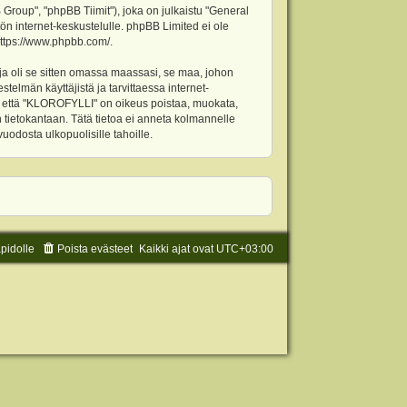
oup", "phpBB Tiimit"), joka on julkaistu "
General
ön internet-keskustelulle. phpBB Limited ei ole
ttps://www.phpbb.com/
.
ja oli se sitten omassa maassasi, se maa, johon
stelmän käyttäjistä ja tarvittaessa internet-
t, että "KLOROFYLLI" on oikeus poistaa, muokata,
an tietokantaan. Tätä tietoa ei anneta kolmannelle
odosta ulkopuolisille tahoille.
äpidolle
Poista evästeet
Kaikki ajat ovat
UTC+03:00