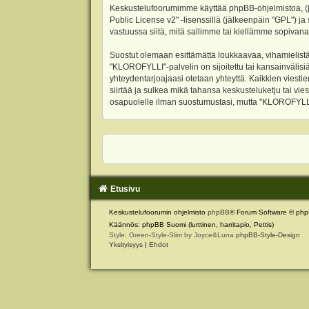
Keskustelufoorumimme käyttää phpBB-ohjelmistoa, (jäl
Public License v2
" -lisenssillä (jälkeenpäin "GPL") j
vastuussa siitä, mitä sallimme tai kiellämme sopivana
Suostut olemaan esittämättä loukkaavaa, vihamielistä
"KLOROFYLLI"-palvelin on sijoitettu tai kansainvälisiä l
yhteydentarjoajaasi otetaan yhteyttä. Kaikkien viest
siirtää ja sulkea mikä tahansa keskusteluketju tai vie
osapuolelle ilman suostumustasi, mutta "KLOROFYLLI" 
Etusivu
Keskustelufoorumin ohjelmisto
phpBB
® Forum Software © php
Käännös: phpBB Suomi (lurttinen, harritapio, Pettis)
Style: Green-Style-Slim by Joyce&Luna
phpBB-Style-Design
Yksityisyys
|
Ehdot