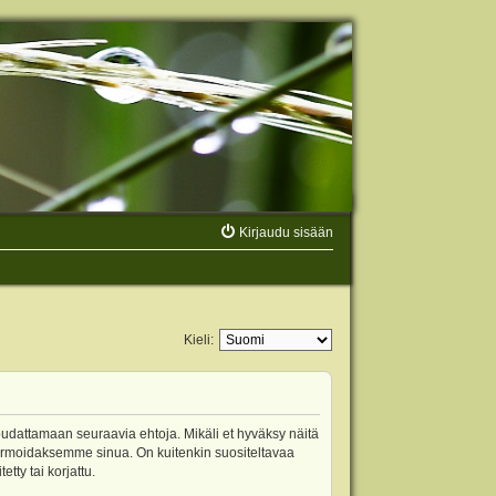
Kirjaudu sisään
Kieli:
oudattamaan seuraavia ehtoja. Mikäli et hyväksy näitä
ormoidaksemme sinua. On kuitenkin suositeltavaa
ty tai korjattu.