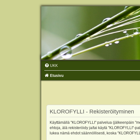
UKK
Etusivu
KLOROFYLLI - Rekisteröityminen
Käyttämällä "KLOROFYLLI" palvelua (jälkeenpäin "me",
ehtoja, älä rekisteröidy ja/tai käytä "KLOROFYLLI"
lukea nämä ehdot säännöllisesti, koska "KLOROFYLLI"-p