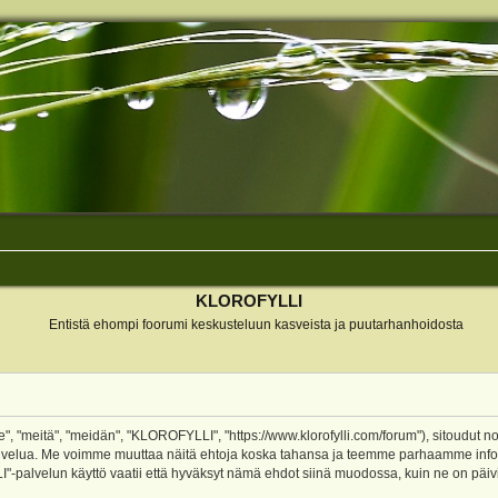
KLOROFYLLI
Entistä ehompi foorumi keskusteluun kasveista ja puutarhanhoidosta
 "meitä", "meidän", "KLOROFYLLI", "https://www.klorofylli.com/forum"), sitoudut n
-palvelua. Me voimme muuttaa näitä ehtoja koska tahansa ja teemme parhaamme inf
alvelun käyttö vaatii että hyväksyt nämä ehdot siinä muodossa, kuin ne on päivitet