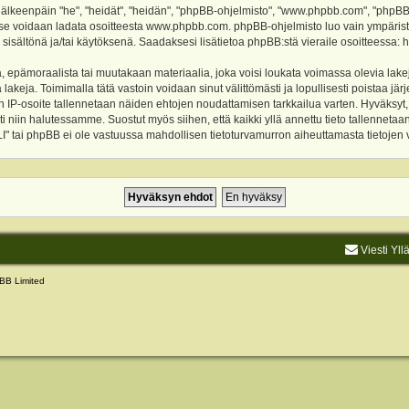
keenpäin "he", "heidät", "heidän", "phpBB-ohjelmisto", "www.phpbb.com", "phpBB Gr
a se voidaan ladata osoitteesta
www.phpbb.com
. phpBB-ohjelmisto luo vain ympärist
 sisältönä ja/tai käytöksenä. Saadaksesi lisätietoa phpBB:stä vieraile osoitteessa:
h
, epämoraalista tai muutakaan materiaalia, joka voisi loukata voimassa olevia lake
akeja. Toimimalla tätä vastoin voidaan sinut välittömästi ja lopullisesti poistaa järje
ien IP-osoite tallennetaan näiden ehtojen noudattamisen tarkkailua varten. Hyväksy
sti niin halutessamme. Suostut myös siihen, että kaikki yllä annettu tieto tallenneta
tai phpBB ei ole vastuussa mahdollisen tietoturvamurron aiheuttamasta tietojen vu
Viesti Yll
BB Limited