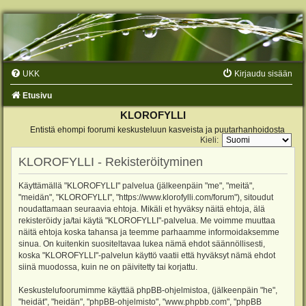
UKK
Kirjaudu sisään
Etusivu
KLOROFYLLI
Entistä ehompi foorumi keskusteluun kasveista ja puutarhanhoidosta
Kieli:
KLOROFYLLI - Rekisteröityminen
Käyttämällä "KLOROFYLLI" palvelua (jälkeenpäin "me", "meitä",
"meidän", "KLOROFYLLI", "https://www.klorofylli.com/forum"), sitoudut
noudattamaan seuraavia ehtoja. Mikäli et hyväksy näitä ehtoja, älä
rekisteröidy ja/tai käytä "KLOROFYLLI"-palvelua. Me voimme muuttaa
näitä ehtoja koska tahansa ja teemme parhaamme informoidaksemme
sinua. On kuitenkin suositeltavaa lukea nämä ehdot säännöllisesti,
koska "KLOROFYLLI"-palvelun käyttö vaatii että hyväksyt nämä ehdot
siinä muodossa, kuin ne on päivitetty tai korjattu.
Keskustelufoorumimme käyttää phpBB-ohjelmistoa, (jälkeenpäin "he",
"heidät", "heidän", "phpBB-ohjelmisto", "www.phpbb.com", "phpBB