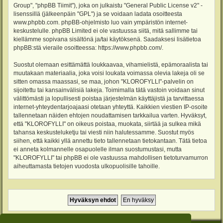
Group", "phpBB Tiimit"), joka on julkaistu "
General Public License v2
" -
lisenssillä (jälkeenpäin "GPL") ja se voidaan ladata osoitteesta
www.phpbb.com
. phpBB-ohjelmisto luo vain ympäristön internet-
keskustelulle. phpBB Limited ei ole vastuussa siitä, mitä sallimme tai
kiellämme sopivana sisältönä ja/tai käytöksenä. Saadaksesi lisätietoa
phpBB:stä vieraile osoitteessa:
https://www.phpbb.com/
.
Suostut olemaan esittämättä loukkaavaa, vihamielistä, epämoraalista tai
muutakaan materiaalia, joka voisi loukata voimassa olevia lakeja oli se
sitten omassa maassasi, se maa, johon "KLOROFYLLI"-palvelin on
sijoitettu tai kansainvälisiä lakeja. Toimimalla tätä vastoin voidaan sinut
välittömästi ja lopullisesti poistaa järjestelmän käyttäjistä ja tarvittaessa
internet-yhteydentarjoajaasi otetaan yhteyttä. Kaikkien viestien IP-osoite
tallennetaan näiden ehtojen noudattamisen tarkkailua varten. Hyväksyt,
että "KLOROFYLLI" on oikeus poistaa, muokata, siirtää ja sulkea mikä
tahansa keskusteluketju tai viesti niin halutessamme. Suostut myös
siihen, että kaikki yllä annettu tieto tallennetaan tietokantaan. Tätä tietoa
ei anneta kolmannelle osapuolelle ilman suostumustasi, mutta
"KLOROFYLLI" tai phpBB ei ole vastuussa mahdollisen tietoturvamurron
aiheuttamasta tietojen vuodosta ulkopuolisille tahoille.