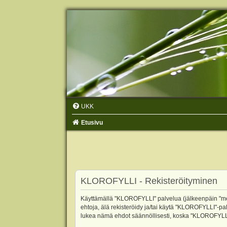
UKK
Etusivu
KLOROFYLLI - Rekisteröityminen
Käyttämällä "KLOROFYLLI" palvelua (jälkeenpäin "me",
ehtoja, älä rekisteröidy ja/tai käytä "KLOROFYLLI"
lukea nämä ehdot säännöllisesti, koska "KLOROFYLLI"-p