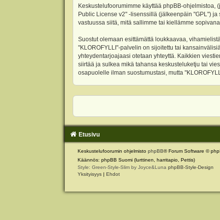
Keskustelufoorumimme käyttää phpBB-ohjelmistoa, (jäl
Public License v2
" -lisenssillä (jälkeenpäin "GPL") j
vastuussa siitä, mitä sallimme tai kiellämme sopivana
Suostut olemaan esittämättä loukkaavaa, vihamielistä
"KLOROFYLLI"-palvelin on sijoitettu tai kansainvälisiä l
yhteydentarjoajaasi otetaan yhteyttä. Kaikkien viest
siirtää ja sulkea mikä tahansa keskusteluketju tai vie
osapuolelle ilman suostumustasi, mutta "KLOROFYLLI" 
Etusivu
Keskustelufoorumin ohjelmisto
phpBB
® Forum Software © php
Käännös: phpBB Suomi (lurttinen, harritapio, Pettis)
Style: Green-Style-Slim by Joyce&Luna
phpBB-Style-Design
Yksityisyys
|
Ehdot