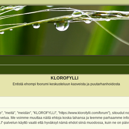
KLOROFYLLI
Entistä ehompi foorumi keskusteluun kasveista ja puutarhanhoidosta
 "meitä", "meidän", "KLOROFYLLI", "https://www.klorofylli.com/forum"), sitoudut n
-palvelua. Me voimme muuttaa näitä ehtoja koska tahansa ja teemme parhaamme inf
alvelun käyttö vaatii että hyväksyt nämä ehdot siinä muodossa, kuin ne on päivitet