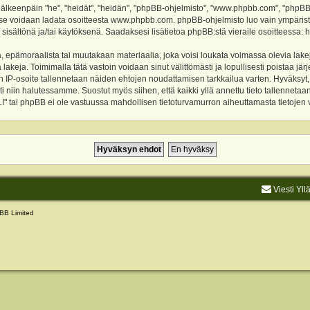
keenpäin "he", "heidät", "heidän", "phpBB-ohjelmisto", "www.phpbb.com", "phpBB Gr
a se voidaan ladata osoitteesta
www.phpbb.com
. phpBB-ohjelmisto luo vain ympärist
 sisältönä ja/tai käytöksenä. Saadaksesi lisätietoa phpBB:stä vieraile osoitteessa:
h
, epämoraalista tai muutakaan materiaalia, joka voisi loukata voimassa olevia lake
akeja. Toimimalla tätä vastoin voidaan sinut välittömästi ja lopullisesti poistaa järje
ien IP-osoite tallennetaan näiden ehtojen noudattamisen tarkkailua varten. Hyväksy
sti niin halutessamme. Suostut myös siihen, että kaikki yllä annettu tieto tallenneta
tai phpBB ei ole vastuussa mahdollisen tietoturvamurron aiheuttamasta tietojen vu
Viesti Yll
BB Limited