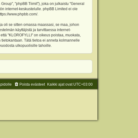
oup", "phpBB Tiimit"), joka on julkaistu "
General
ön internet-keskustelulle. phpBB Limited ei ole
ttps://www.phpbb.com/
.
ja oli se sitten omassa maassasi, se maa, johon
stelmän käyttäjistä ja tarvittaessa internet-
t, että "KLOROFYLLI" on oikeus poistaa, muokata,
an tietokantaan. Tätä tietoa ei anneta kolmannelle
odosta ulkopuolisille tahoille.
äpidolle
Poista evästeet
Kaikki ajat ovat
UTC+03:00