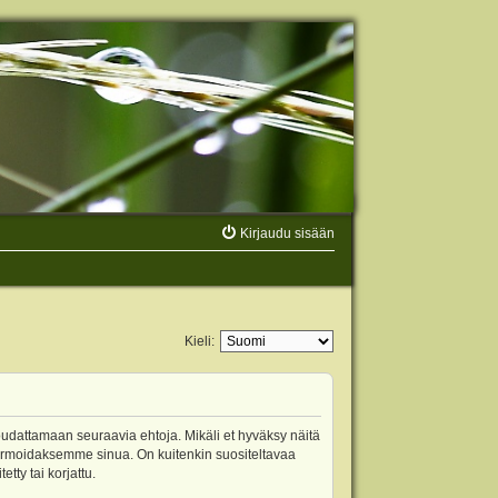
Kirjaudu sisään
Kieli:
oudattamaan seuraavia ehtoja. Mikäli et hyväksy näitä
ormoidaksemme sinua. On kuitenkin suositeltavaa
ty tai korjattu.