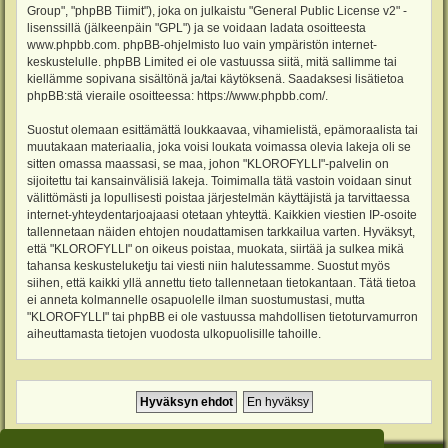
Group", "phpBB Tiimit"), joka on julkaistu "
General Public License v2
" -
lisenssillä (jälkeenpäin "GPL") ja se voidaan ladata osoitteesta
www.phpbb.com
. phpBB-ohjelmisto luo vain ympäristön internet-
keskustelulle. phpBB Limited ei ole vastuussa siitä, mitä sallimme tai
kiellämme sopivana sisältönä ja/tai käytöksenä. Saadaksesi lisätietoa
phpBB:stä vieraile osoitteessa:
https://www.phpbb.com/
.
Suostut olemaan esittämättä loukkaavaa, vihamielistä, epämoraalista tai
muutakaan materiaalia, joka voisi loukata voimassa olevia lakeja oli se
sitten omassa maassasi, se maa, johon "KLOROFYLLI"-palvelin on
sijoitettu tai kansainvälisiä lakeja. Toimimalla tätä vastoin voidaan sinut
välittömästi ja lopullisesti poistaa järjestelmän käyttäjistä ja tarvittaessa
internet-yhteydentarjoajaasi otetaan yhteyttä. Kaikkien viestien IP-osoite
tallennetaan näiden ehtojen noudattamisen tarkkailua varten. Hyväksyt,
että "KLOROFYLLI" on oikeus poistaa, muokata, siirtää ja sulkea mikä
tahansa keskusteluketju tai viesti niin halutessamme. Suostut myös
siihen, että kaikki yllä annettu tieto tallennetaan tietokantaan. Tätä tietoa
ei anneta kolmannelle osapuolelle ilman suostumustasi, mutta
"KLOROFYLLI" tai phpBB ei ole vastuussa mahdollisen tietoturvamurron
aiheuttamasta tietojen vuodosta ulkopuolisille tahoille.