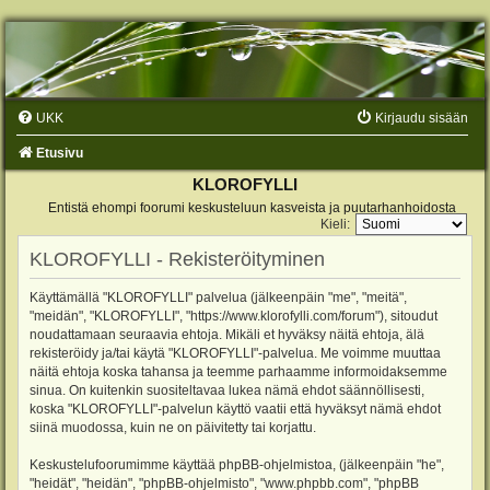
UKK
Kirjaudu sisään
Etusivu
KLOROFYLLI
Entistä ehompi foorumi keskusteluun kasveista ja puutarhanhoidosta
Kieli:
KLOROFYLLI - Rekisteröityminen
Käyttämällä "KLOROFYLLI" palvelua (jälkeenpäin "me", "meitä",
"meidän", "KLOROFYLLI", "https://www.klorofylli.com/forum"), sitoudut
noudattamaan seuraavia ehtoja. Mikäli et hyväksy näitä ehtoja, älä
rekisteröidy ja/tai käytä "KLOROFYLLI"-palvelua. Me voimme muuttaa
näitä ehtoja koska tahansa ja teemme parhaamme informoidaksemme
sinua. On kuitenkin suositeltavaa lukea nämä ehdot säännöllisesti,
koska "KLOROFYLLI"-palvelun käyttö vaatii että hyväksyt nämä ehdot
siinä muodossa, kuin ne on päivitetty tai korjattu.
Keskustelufoorumimme käyttää phpBB-ohjelmistoa, (jälkeenpäin "he",
"heidät", "heidän", "phpBB-ohjelmisto", "www.phpbb.com", "phpBB