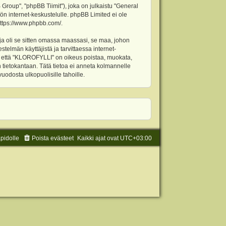
oup", "phpBB Tiimit"), joka on julkaistu "
General
ön internet-keskustelulle. phpBB Limited ei ole
ttps://www.phpbb.com/
.
ja oli se sitten omassa maassasi, se maa, johon
stelmän käyttäjistä ja tarvittaessa internet-
t, että "KLOROFYLLI" on oikeus poistaa, muokata,
an tietokantaan. Tätä tietoa ei anneta kolmannelle
odosta ulkopuolisille tahoille.
äpidolle
Poista evästeet
Kaikki ajat ovat
UTC+03:00