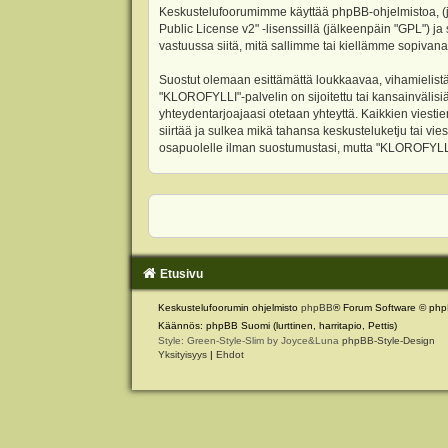
Keskustelufoorumimme käyttää phpBB-ohjelmistoa, (jäl
Public License v2
" -lisenssillä (jälkeenpäin "GPL") j
vastuussa siitä, mitä sallimme tai kiellämme sopivana
Suostut olemaan esittämättä loukkaavaa, vihamielistä
"KLOROFYLLI"-palvelin on sijoitettu tai kansainvälisiä l
yhteydentarjoajaasi otetaan yhteyttä. Kaikkien viest
siirtää ja sulkea mikä tahansa keskusteluketju tai vie
osapuolelle ilman suostumustasi, mutta "KLOROFYLLI" 
Etusivu
Keskustelufoorumin ohjelmisto
phpBB
® Forum Software © php
Käännös: phpBB Suomi (lurttinen, harritapio, Pettis)
Style: Green-Style-Slim by Joyce&Luna
phpBB-Style-Design
Yksityisyys
|
Ehdot