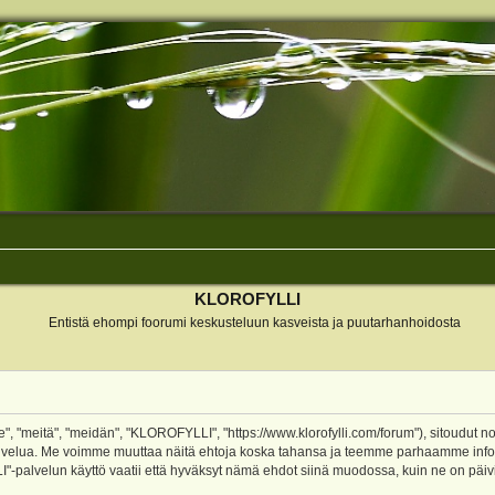
KLOROFYLLI
Entistä ehompi foorumi keskusteluun kasveista ja puutarhanhoidosta
 "meitä", "meidän", "KLOROFYLLI", "https://www.klorofylli.com/forum"), sitoudut n
-palvelua. Me voimme muuttaa näitä ehtoja koska tahansa ja teemme parhaamme inf
alvelun käyttö vaatii että hyväksyt nämä ehdot siinä muodossa, kuin ne on päivitet