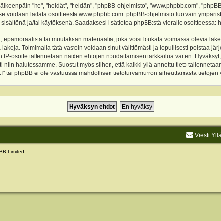
keenpäin "he", "heidät", "heidän", "phpBB-ohjelmisto", "www.phpbb.com", "phpBB Gr
a se voidaan ladata osoitteesta
www.phpbb.com
. phpBB-ohjelmisto luo vain ympärist
 sisältönä ja/tai käytöksenä. Saadaksesi lisätietoa phpBB:stä vieraile osoitteessa:
h
, epämoraalista tai muutakaan materiaalia, joka voisi loukata voimassa olevia lake
akeja. Toimimalla tätä vastoin voidaan sinut välittömästi ja lopullisesti poistaa järje
ien IP-osoite tallennetaan näiden ehtojen noudattamisen tarkkailua varten. Hyväksy
sti niin halutessamme. Suostut myös siihen, että kaikki yllä annettu tieto tallenneta
tai phpBB ei ole vastuussa mahdollisen tietoturvamurron aiheuttamasta tietojen vu
Viesti Yll
BB Limited