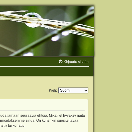
Kirjaudu sisään
Kieli:
oudattamaan seuraavia ehtoja. Mikäli et hyväksy näitä
ormoidaksemme sinua. On kuitenkin suositeltavaa
ty tai korjattu.