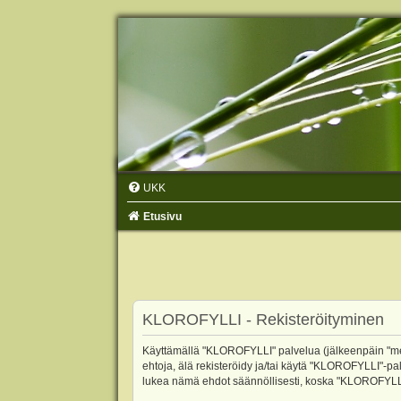
UKK
Etusivu
KLOROFYLLI - Rekisteröityminen
Käyttämällä "KLOROFYLLI" palvelua (jälkeenpäin "me",
ehtoja, älä rekisteröidy ja/tai käytä "KLOROFYLLI"
lukea nämä ehdot säännöllisesti, koska "KLOROFYLLI"-p