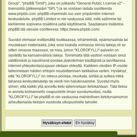
Group", "phpBB Tiimit"), joka on julkaistu "
General Public License v2
" -
lisenssillä (jälkeenpäin "GPL") ja se voidaan ladata osoitteesta
www.phpbb.com
. phpBB-ohjelmisto luo vain ympäristön internet-
keskustelulle. phpBB Limited ei ole vastuussa siitä, mitä sallimme tai
kiellämme sopivana sisältönä ja/tai käytöksenä. Saadaksesi lisätietoa
phpBB:stä vieraile osoitteessa:
https://www.phpbb.com/
.
Suostut olemaan esittämättä loukkaavaa, vihamielistä, epämoraalista tai
muutakaan materiaalia, joka voisi loukata voimassa olevia lakeja oli se
sitten omassa maassasi, se maa, johon "KLOROFYLLI"-palvelin on
sijoitettu tai kansainvälisiä lakeja. Toimimalla tätä vastoin voidaan sinut
välittömästi ja lopullisesti poistaa järjestelmän käyttäjistä ja tarvittaessa
internet-yhteydentarjoajaasi otetaan yhteyttä. Kaikkien viestien IP-osoite
tallennetaan näiden ehtojen noudattamisen tarkkailua varten. Hyväksyt,
että "KLOROFYLLI" on oikeus poistaa, muokata, siirtää ja sulkea mikä
tahansa keskusteluketju tai viesti niin halutessamme. Suostut myös
siihen, että kaikki yllä annettu tieto tallennetaan tietokantaan. Tätä tietoa
ei anneta kolmannelle osapuolelle ilman suostumustasi, mutta
"KLOROFYLLI" tai phpBB ei ole vastuussa mahdollisen tietoturvamurron
aiheuttamasta tietojen vuodosta ulkopuolisille tahoille.