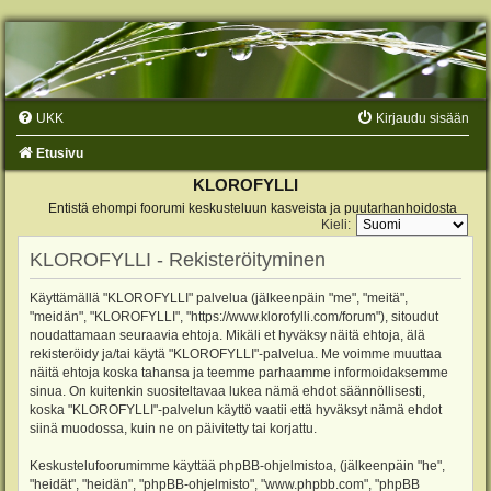
UKK
Kirjaudu sisään
Etusivu
KLOROFYLLI
Entistä ehompi foorumi keskusteluun kasveista ja puutarhanhoidosta
Kieli:
KLOROFYLLI - Rekisteröityminen
Käyttämällä "KLOROFYLLI" palvelua (jälkeenpäin "me", "meitä",
"meidän", "KLOROFYLLI", "https://www.klorofylli.com/forum"), sitoudut
noudattamaan seuraavia ehtoja. Mikäli et hyväksy näitä ehtoja, älä
rekisteröidy ja/tai käytä "KLOROFYLLI"-palvelua. Me voimme muuttaa
näitä ehtoja koska tahansa ja teemme parhaamme informoidaksemme
sinua. On kuitenkin suositeltavaa lukea nämä ehdot säännöllisesti,
koska "KLOROFYLLI"-palvelun käyttö vaatii että hyväksyt nämä ehdot
siinä muodossa, kuin ne on päivitetty tai korjattu.
Keskustelufoorumimme käyttää phpBB-ohjelmistoa, (jälkeenpäin "he",
"heidät", "heidän", "phpBB-ohjelmisto", "www.phpbb.com", "phpBB