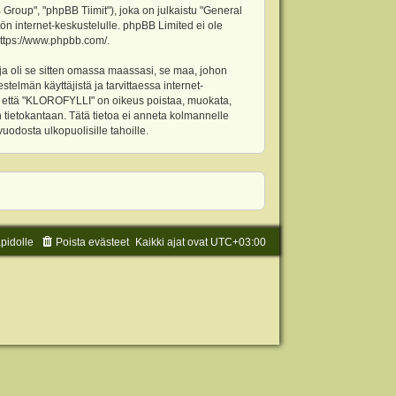
oup", "phpBB Tiimit"), joka on julkaistu "
General
ön internet-keskustelulle. phpBB Limited ei ole
ttps://www.phpbb.com/
.
ja oli se sitten omassa maassasi, se maa, johon
stelmän käyttäjistä ja tarvittaessa internet-
t, että "KLOROFYLLI" on oikeus poistaa, muokata,
an tietokantaan. Tätä tietoa ei anneta kolmannelle
odosta ulkopuolisille tahoille.
äpidolle
Poista evästeet
Kaikki ajat ovat
UTC+03:00