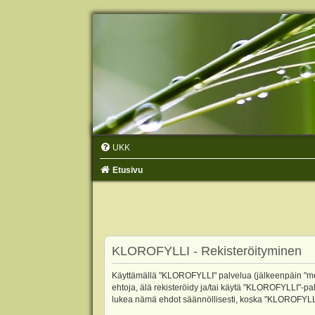
UKK
Etusivu
KLOROFYLLI - Rekisteröityminen
Käyttämällä "KLOROFYLLI" palvelua (jälkeenpäin "me",
ehtoja, älä rekisteröidy ja/tai käytä "KLOROFYLLI"
lukea nämä ehdot säännöllisesti, koska "KLOROFYLLI"-p