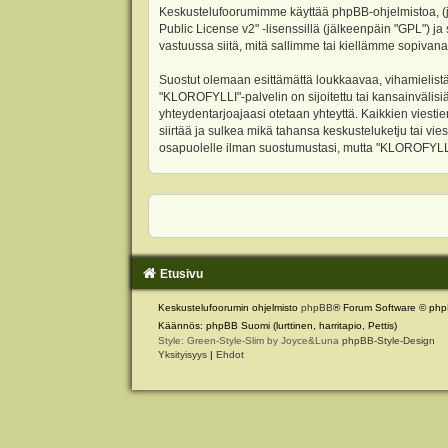
Keskustelufoorumimme käyttää phpBB-ohjelmistoa, (jäl
Public License v2
" -lisenssillä (jälkeenpäin "GPL") j
vastuussa siitä, mitä sallimme tai kiellämme sopivana
Suostut olemaan esittämättä loukkaavaa, vihamielistä
"KLOROFYLLI"-palvelin on sijoitettu tai kansainvälisiä l
yhteydentarjoajaasi otetaan yhteyttä. Kaikkien viest
siirtää ja sulkea mikä tahansa keskusteluketju tai vie
osapuolelle ilman suostumustasi, mutta "KLOROFYLLI" 
Etusivu
Keskustelufoorumin ohjelmisto
phpBB
® Forum Software © php
Käännös: phpBB Suomi (lurttinen, harritapio, Pettis)
Style: Green-Style-Slim by Joyce&Luna
phpBB-Style-Design
Yksityisyys
|
Ehdot