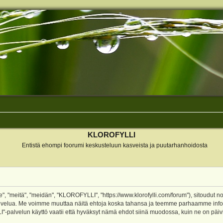
KLOROFYLLI
Entistä ehompi foorumi keskusteluun kasveista ja puutarhanhoidosta
 "meitä", "meidän", "KLOROFYLLI", "https://www.klorofylli.com/forum"), sitoudut n
-palvelua. Me voimme muuttaa näitä ehtoja koska tahansa ja teemme parhaamme inf
alvelun käyttö vaatii että hyväksyt nämä ehdot siinä muodossa, kuin ne on päivitet