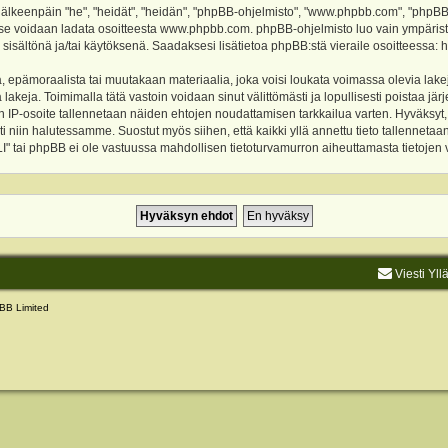
keenpäin "he", "heidät", "heidän", "phpBB-ohjelmisto", "www.phpbb.com", "phpBB Gr
a se voidaan ladata osoitteesta
www.phpbb.com
. phpBB-ohjelmisto luo vain ympärist
 sisältönä ja/tai käytöksenä. Saadaksesi lisätietoa phpBB:stä vieraile osoitteessa:
h
, epämoraalista tai muutakaan materiaalia, joka voisi loukata voimassa olevia lake
akeja. Toimimalla tätä vastoin voidaan sinut välittömästi ja lopullisesti poistaa järje
ien IP-osoite tallennetaan näiden ehtojen noudattamisen tarkkailua varten. Hyväksy
sti niin halutessamme. Suostut myös siihen, että kaikki yllä annettu tieto tallenneta
tai phpBB ei ole vastuussa mahdollisen tietoturvamurron aiheuttamasta tietojen vu
Viesti Yll
BB Limited