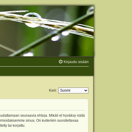
Kirjaudu sisään
Kieli:
oudattamaan seuraavia ehtoja. Mikäli et hyväksy näitä
ormoidaksemme sinua. On kuitenkin suositeltavaa
ty tai korjattu.