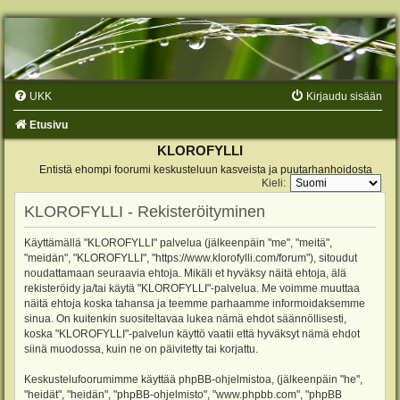
UKK
Kirjaudu sisään
Etusivu
KLOROFYLLI
Entistä ehompi foorumi keskusteluun kasveista ja puutarhanhoidosta
Kieli:
KLOROFYLLI - Rekisteröityminen
Käyttämällä "KLOROFYLLI" palvelua (jälkeenpäin "me", "meitä",
"meidän", "KLOROFYLLI", "https://www.klorofylli.com/forum"), sitoudut
noudattamaan seuraavia ehtoja. Mikäli et hyväksy näitä ehtoja, älä
rekisteröidy ja/tai käytä "KLOROFYLLI"-palvelua. Me voimme muuttaa
näitä ehtoja koska tahansa ja teemme parhaamme informoidaksemme
sinua. On kuitenkin suositeltavaa lukea nämä ehdot säännöllisesti,
koska "KLOROFYLLI"-palvelun käyttö vaatii että hyväksyt nämä ehdot
siinä muodossa, kuin ne on päivitetty tai korjattu.
Keskustelufoorumimme käyttää phpBB-ohjelmistoa, (jälkeenpäin "he",
"heidät", "heidän", "phpBB-ohjelmisto", "www.phpbb.com", "phpBB