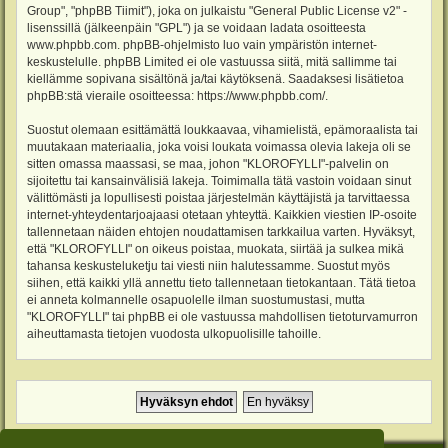
Group", "phpBB Tiimit"), joka on julkaistu "
General Public License v2
" -
lisenssillä (jälkeenpäin "GPL") ja se voidaan ladata osoitteesta
www.phpbb.com
. phpBB-ohjelmisto luo vain ympäristön internet-
keskustelulle. phpBB Limited ei ole vastuussa siitä, mitä sallimme tai
kiellämme sopivana sisältönä ja/tai käytöksenä. Saadaksesi lisätietoa
phpBB:stä vieraile osoitteessa:
https://www.phpbb.com/
.
Suostut olemaan esittämättä loukkaavaa, vihamielistä, epämoraalista tai
muutakaan materiaalia, joka voisi loukata voimassa olevia lakeja oli se
sitten omassa maassasi, se maa, johon "KLOROFYLLI"-palvelin on
sijoitettu tai kansainvälisiä lakeja. Toimimalla tätä vastoin voidaan sinut
välittömästi ja lopullisesti poistaa järjestelmän käyttäjistä ja tarvittaessa
internet-yhteydentarjoajaasi otetaan yhteyttä. Kaikkien viestien IP-osoite
tallennetaan näiden ehtojen noudattamisen tarkkailua varten. Hyväksyt,
että "KLOROFYLLI" on oikeus poistaa, muokata, siirtää ja sulkea mikä
tahansa keskusteluketju tai viesti niin halutessamme. Suostut myös
siihen, että kaikki yllä annettu tieto tallennetaan tietokantaan. Tätä tietoa
ei anneta kolmannelle osapuolelle ilman suostumustasi, mutta
"KLOROFYLLI" tai phpBB ei ole vastuussa mahdollisen tietoturvamurron
aiheuttamasta tietojen vuodosta ulkopuolisille tahoille.