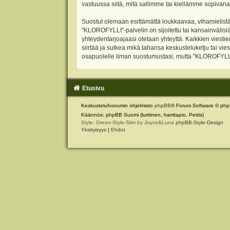
vastuussa siitä, mitä sallimme tai kiellämme sopivana
Suostut olemaan esittämättä loukkaavaa, vihamielistä
"KLOROFYLLI"-palvelin on sijoitettu tai kansainvälisiä l
yhteydentarjoajaasi otetaan yhteyttä. Kaikkien viest
siirtää ja sulkea mikä tahansa keskusteluketju tai vie
osapuolelle ilman suostumustasi, mutta "KLOROFYLLI" 
Etusivu
Keskustelufoorumin ohjelmisto
phpBB
® Forum Software © php
Käännös: phpBB Suomi (lurttinen, harritapio, Pettis)
Style: Green-Style-Slim by Joyce&Luna
phpBB-Style-Design
Yksityisyys
|
Ehdot