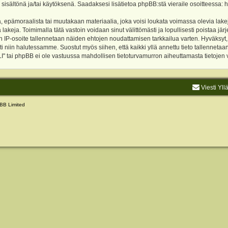
 sisältönä ja/tai käytöksenä. Saadaksesi lisätietoa phpBB:stä vieraile osoitteessa:
h
, epämoraalista tai muutakaan materiaalia, joka voisi loukata voimassa olevia lake
akeja. Toimimalla tätä vastoin voidaan sinut välittömästi ja lopullisesti poistaa järje
ien IP-osoite tallennetaan näiden ehtojen noudattamisen tarkkailua varten. Hyväksy
sti niin halutessamme. Suostut myös siihen, että kaikki yllä annettu tieto tallenneta
tai phpBB ei ole vastuussa mahdollisen tietoturvamurron aiheuttamasta tietojen vu
Viesti Yll
BB Limited