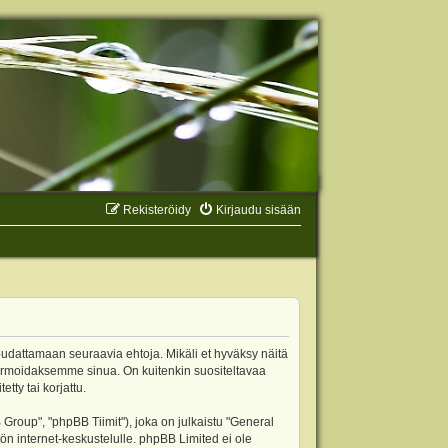
Rekisteröidy
Kirjaudu sisään
oudattamaan seuraavia ehtoja. Mikäli et hyväksy näitä
ormoidaksemme sinua. On kuitenkin suositeltavaa
ty tai korjattu.
oup", "phpBB Tiimit"), joka on julkaistu "
General
ön internet-keskustelulle. phpBB Limited ei ole