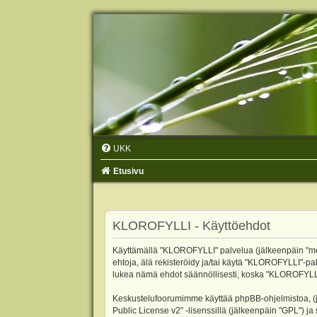
UKK
Etusivu
KLOROFYLLI - Käyttöehdot
Käyttämällä "KLOROFYLLI" palvelua (jälkeenpäin "me",
ehtoja, älä rekisteröidy ja/tai käytä "KLOROFYLLI"
lukea nämä ehdot säännöllisesti, koska "KLOROFYLLI"-p
Keskustelufoorumimme käyttää phpBB-ohjelmistoa, (jäl
Public License v2
" -lisenssillä (jälkeenpäin "GPL") j