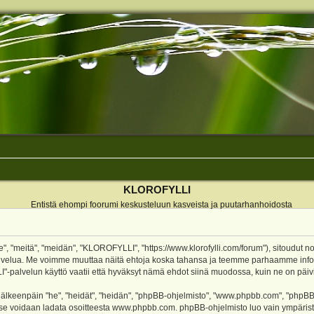
KLOROFYLLI
Entistä ehompi foorumi keskusteluun kasveista ja puutarhanhoidosta
 "meitä", "meidän", "KLOROFYLLI", "https://www.klorofylli.com/forum"), sitoudut n
-palvelua. Me voimme muuttaa näitä ehtoja koska tahansa ja teemme parhaamme inf
alvelun käyttö vaatii että hyväksyt nämä ehdot siinä muodossa, kuin ne on päivitet
keenpäin "he", "heidät", "heidän", "phpBB-ohjelmisto", "www.phpbb.com", "phpBB Gr
a se voidaan ladata osoitteesta
www.phpbb.com
. phpBB-ohjelmisto luo vain ympärist