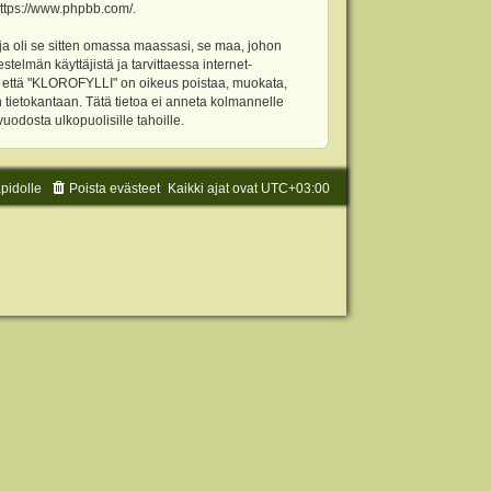
ttps://www.phpbb.com/
.
ja oli se sitten omassa maassasi, se maa, johon
stelmän käyttäjistä ja tarvittaessa internet-
t, että "KLOROFYLLI" on oikeus poistaa, muokata,
an tietokantaan. Tätä tietoa ei anneta kolmannelle
odosta ulkopuolisille tahoille.
äpidolle
Poista evästeet
Kaikki ajat ovat
UTC+03:00