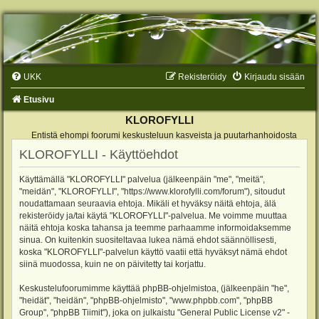
UKK
Rekisteröidy
Kirjaudu sisään
Etusivu
KLOROFYLLI
Entistä ehompi foorumi keskusteluun kasveista ja puutarhanhoidosta
KLOROFYLLI - Käyttöehdot
Käyttämällä "KLOROFYLLI" palvelua (jälkeenpäin "me", "meitä",
"meidän", "KLOROFYLLI", "https://www.klorofylli.com/forum"), sitoudut
noudattamaan seuraavia ehtoja. Mikäli et hyväksy näitä ehtoja, älä
rekisteröidy ja/tai käytä "KLOROFYLLI"-palvelua. Me voimme muuttaa
näitä ehtoja koska tahansa ja teemme parhaamme informoidaksemme
sinua. On kuitenkin suositeltavaa lukea nämä ehdot säännöllisesti,
koska "KLOROFYLLI"-palvelun käyttö vaatii että hyväksyt nämä ehdot
siinä muodossa, kuin ne on päivitetty tai korjattu.
Keskustelufoorumimme käyttää phpBB-ohjelmistoa, (jälkeenpäin "he",
"heidät", "heidän", "phpBB-ohjelmisto", "www.phpbb.com", "phpBB
Group", "phpBB Tiimit"), joka on julkaistu "
General Public License v2
" -