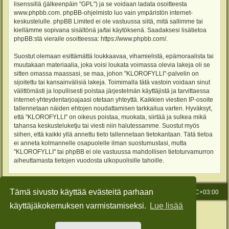
lisenssillä (jälkeenpäin "GPL") ja se voidaan ladata osoitteesta
www.phpbb.com
. phpBB-ohjelmisto luo vain ympäristön internet-
keskustelulle. phpBB Limited ei ole vastuussa siitä, mitä sallimme tai
kiellämme sopivana sisältönä ja/tai käytöksenä. Saadaksesi lisätietoa
phpBB:stä vieraile osoitteessa:
https://www.phpbb.com/
.
Suostut olemaan esittämättä loukkaavaa, vihamielistä, epämoraalista tai
muutakaan materiaalia, joka voisi loukata voimassa olevia lakeja oli se
sitten omassa maassasi, se maa, johon "KLOROFYLLI"-palvelin on
sijoitettu tai kansainvälisiä lakeja. Toimimalla tätä vastoin voidaan sinut
välittömästi ja lopullisesti poistaa järjestelmän käyttäjistä ja tarvittaessa
internet-yhteydentarjoajaasi otetaan yhteyttä. Kaikkien viestien IP-osoite
tallennetaan näiden ehtojen noudattamisen tarkkailua varten. Hyväksyt,
että "KLOROFYLLI" on oikeus poistaa, muokata, siirtää ja sulkea mikä
tahansa keskusteluketju tai viesti niin halutessamme. Suostut myös
siihen, että kaikki yllä annettu tieto tallennetaan tietokantaan. Tätä tietoa
ei anneta kolmannelle osapuolelle ilman suostumustasi, mutta
"KLOROFYLLI" tai phpBB ei ole vastuussa mahdollisen tietoturvamurron
aiheuttamasta tietojen vuodosta ulkopuolisille tahoille.
Tämä sivusto käyttää evästeitä parhaan
Etusivu
Viesti Ylläpidolle
Kaikki ajat ovat
UTC+03:00
käyttäjäkokemuksen varmistamiseksi.
Lue lisää
Keskustelufoorumin ohjelmisto
phpBB
® Forum Software © phpBB Limited
Käännös: phpBB Suomi (lurttinen, harritapio, Pettis)
Style: Green-Style-Slim by Joyce&Luna
phpBB-Style-Design