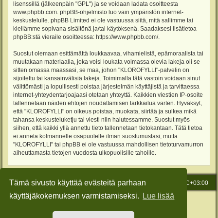
lisenssillä (jälkeenpäin "GPL") ja se voidaan ladata osoitteesta
www.phpbb.com
. phpBB-ohjelmisto luo vain ympäristön internet-
keskustelulle. phpBB Limited ei ole vastuussa siitä, mitä sallimme tai
kiellämme sopivana sisältönä ja/tai käytöksenä. Saadaksesi lisätietoa
phpBB:stä vieraile osoitteessa:
https://www.phpbb.com/
.
Suostut olemaan esittämättä loukkaavaa, vihamielistä, epämoraalista tai
muutakaan materiaalia, joka voisi loukata voimassa olevia lakeja oli se
sitten omassa maassasi, se maa, johon "KLOROFYLLI"-palvelin on
sijoitettu tai kansainvälisiä lakeja. Toimimalla tätä vastoin voidaan sinut
välittömästi ja lopullisesti poistaa järjestelmän käyttäjistä ja tarvittaessa
internet-yhteydentarjoajaasi otetaan yhteyttä. Kaikkien viestien IP-osoite
tallennetaan näiden ehtojen noudattamisen tarkkailua varten. Hyväksyt,
että "KLOROFYLLI" on oikeus poistaa, muokata, siirtää ja sulkea mikä
tahansa keskusteluketju tai viesti niin halutessamme. Suostut myös
siihen, että kaikki yllä annettu tieto tallennetaan tietokantaan. Tätä tietoa
ei anneta kolmannelle osapuolelle ilman suostumustasi, mutta
"KLOROFYLLI" tai phpBB ei ole vastuussa mahdollisen tietoturvamurron
aiheuttamasta tietojen vuodosta ulkopuolisille tahoille.
Tämä sivusto käyttää evästeitä parhaan
Etusivu
Viesti Ylläpidolle
Kaikki ajat ovat
UTC+03:00
käyttäjäkokemuksen varmistamiseksi.
Lue lisää
Keskustelufoorumin ohjelmisto
phpBB
® Forum Software © phpBB Limited
Käännös: phpBB Suomi (lurttinen, harritapio, Pettis)
Style: Green-Style-Slim by Joyce&Luna
phpBB-Style-Design