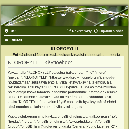
UKK
Rekisteröidy
Kirjaudu sisään
Etusivu
KLOROFYLLI
Entistä ehompi foorumi keskusteluun kasveista ja puutarhanhoidosta
KLOROFYLLI - Käyttöehdot
Käyttämällä "KLOROFYLLI" palvelua (jälkeenpäin "me", "meitä",
"meidän", "KLOROFYLLI", "https://www.klorofylli.com/forum"), sitoudut
noudattamaan seuraavia ehtoja. Mikäli et hyväksy näitä ehtoja, älä
rekisteröidy ja/tai käytä "KLOROFYLLI"-palvelua. Me voimme muuttaa
näitä ehtoja koska tahansa ja teemme parhaamme informoidaksemme
sinua. On kuitenkin suositeltavaa lukea nämä ehdot säännöllisesti,
koska "KLOROFYLLI"-palvelun käyttö vaatii että hyväksyt nämä ehdot
siinä muodossa, kuin ne on päivitetty tai korjattu.
Keskustelufoorumimme käyttää phpBB-ohjelmistoa, (jälkeenpäin "he",
"heidät", "heidän", "phpBB-ohjelmisto", "www.phpbb.com", "phpBB
Group", "phpBB Tiimit"), joka on julkaistu "
General Public License v2
" -