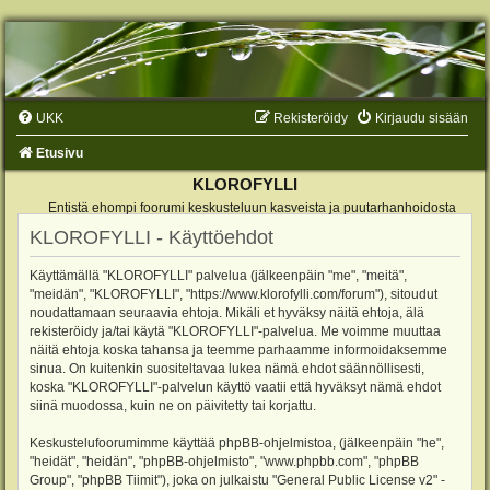
UKK
Rekisteröidy
Kirjaudu sisään
Etusivu
KLOROFYLLI
Entistä ehompi foorumi keskusteluun kasveista ja puutarhanhoidosta
KLOROFYLLI - Käyttöehdot
Käyttämällä "KLOROFYLLI" palvelua (jälkeenpäin "me", "meitä",
"meidän", "KLOROFYLLI", "https://www.klorofylli.com/forum"), sitoudut
noudattamaan seuraavia ehtoja. Mikäli et hyväksy näitä ehtoja, älä
rekisteröidy ja/tai käytä "KLOROFYLLI"-palvelua. Me voimme muuttaa
näitä ehtoja koska tahansa ja teemme parhaamme informoidaksemme
sinua. On kuitenkin suositeltavaa lukea nämä ehdot säännöllisesti,
koska "KLOROFYLLI"-palvelun käyttö vaatii että hyväksyt nämä ehdot
siinä muodossa, kuin ne on päivitetty tai korjattu.
Keskustelufoorumimme käyttää phpBB-ohjelmistoa, (jälkeenpäin "he",
"heidät", "heidän", "phpBB-ohjelmisto", "www.phpbb.com", "phpBB
Group", "phpBB Tiimit"), joka on julkaistu "
General Public License v2
" -