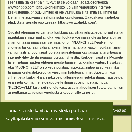
lisenssillä (jälkeenpäin "GPL") ja se voidaan ladata osoitteesta
www.phpbb.com
. phpBB-ohjelmisto luo vain ympäristön internet-
keskustelulle. phpBB Limited ei ole vastuussa siitä, mitä sallimme tai
kiellämme sopivana sisältönä ja/tai käytöksenä. Saadaksesi lisätietoa
phpBB:stä vieraile osoitteessa:
https://www.phpbb.com/
.
Suostut olemaan esittämättä loukkaavaa, vihamielistä, epämoraalista tai
muutakaan materiaalia, joka voisi loukata voimassa olevia lakeja oli se
sitten omassa maassasi, se maa, johon "KLOROFYLLI"-palvelin on
sijoitettu tai kansainvälisiä lakeja. Toimimalla tätä vastoin voidaan sinut
välittömästi ja lopullisesti poistaa järjestelmän käyttäjistä ja tarvittaessa
internet-yhteydentarjoajaasi otetaan yhteyttä. Kaikkien viestien IP-osoite
tallennetaan näiden ehtojen noudattamisen tarkkailua varten. Hyväksyt,
että "KLOROFYLLI" on oikeus poistaa, muokata, siirtää ja sulkea mikä
tahansa keskusteluketju tai viesti niin halutessamme. Suostut myös
siihen, että kaikki yllä annettu tieto tallennetaan tietokantaan. Tätä tietoa
ei anneta kolmannelle osapuolelle ilman suostumustasi, mutta
"KLOROFYLLI" tai phpBB ei ole vastuussa mahdollisen tietoturvamurron
aiheuttamasta tietojen vuodosta ulkopuolisille tahoille.
Tämä sivusto käyttää evästeitä parhaan
Etusivu
Viesti Ylläpidolle
Kaikki ajat ovat
UTC+03:00
käyttäjäkokemuksen varmistamiseksi.
Lue lisää
Keskustelufoorumin ohjelmisto
phpBB
® Forum Software © phpBB Limited
Käännös: phpBB Suomi (lurttinen, harritapio, Pettis)
Style: Green-Style-Slim by Joyce&Luna
phpBB-Style-Design