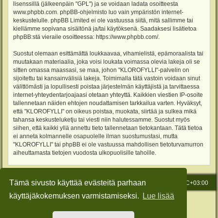
lisenssillä (jälkeenpäin "GPL") ja se voidaan ladata osoitteesta
www.phpbb.com
. phpBB-ohjelmisto luo vain ympäristön internet-
keskustelulle. phpBB Limited ei ole vastuussa siitä, mitä sallimme tai
kiellämme sopivana sisältönä ja/tai käytöksenä. Saadaksesi lisätietoa
phpBB:stä vieraile osoitteessa:
https://www.phpbb.com/
.
Suostut olemaan esittämättä loukkaavaa, vihamielistä, epämoraalista tai
muutakaan materiaalia, joka voisi loukata voimassa olevia lakeja oli se
sitten omassa maassasi, se maa, johon "KLOROFYLLI"-palvelin on
sijoitettu tai kansainvälisiä lakeja. Toimimalla tätä vastoin voidaan sinut
välittömästi ja lopullisesti poistaa järjestelmän käyttäjistä ja tarvittaessa
internet-yhteydentarjoajaasi otetaan yhteyttä. Kaikkien viestien IP-osoite
tallennetaan näiden ehtojen noudattamisen tarkkailua varten. Hyväksyt,
että "KLOROFYLLI" on oikeus poistaa, muokata, siirtää ja sulkea mikä
tahansa keskusteluketju tai viesti niin halutessamme. Suostut myös
siihen, että kaikki yllä annettu tieto tallennetaan tietokantaan. Tätä tietoa
ei anneta kolmannelle osapuolelle ilman suostumustasi, mutta
"KLOROFYLLI" tai phpBB ei ole vastuussa mahdollisen tietoturvamurron
aiheuttamasta tietojen vuodosta ulkopuolisille tahoille.
Tämä sivusto käyttää evästeitä parhaan
Etusivu
Viesti Ylläpidolle
Kaikki ajat ovat
UTC+03:00
käyttäjäkokemuksen varmistamiseksi.
Lue lisää
Keskustelufoorumin ohjelmisto
phpBB
® Forum Software © phpBB Limited
Käännös: phpBB Suomi (lurttinen, harritapio, Pettis)
Style: Green-Style-Slim by Joyce&Luna
phpBB-Style-Design