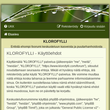
UKK
Rekisteröidy
Kirjaudu sisään
Etusivu
KLOROFYLLI
Entistä ehompi foorumi keskusteluun kasveista ja puutarhanhoidosta
KLOROFYLLI - Käyttöehdot
Käyttämällä "KLOROFYLLI" palvelua (jälkeenpäin "me", "meitä",
"meidän", "KLOROFYLLI", "https://www.klorofylli.com/forum"), sitoudut
noudattamaan seuraavia ehtoja. Mikäli et hyväksy näitä ehtoja, älä
rekisteröidy ja/tai käytä "KLOROFYLLI"-palvelua. Me voimme muuttaa
näitä ehtoja koska tahansa ja teemme parhaamme informoidaksemme
sinua. On kuitenkin suositeltavaa lukea nämä ehdot säännöllisesti,
koska "KLOROFYLLI"-palvelun käyttö vaatii että hyväksyt nämä ehdot
siinä muodossa, kuin ne on päivitetty tai korjattu.
Keskustelufoorumimme käyttää phpBB-ohjelmistoa, (jälkeenpäin "he",
"heidät", "heidän", "phpBB-ohjelmisto", "www.phpbb.com", "phpBB
Group", "phpBB Tiimit"), joka on julkaistu "
General Public License v2
" -