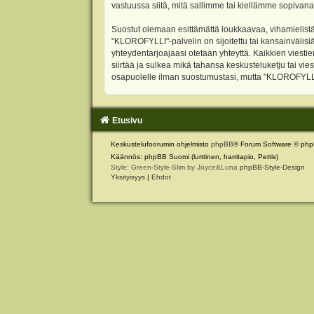
vastuussa siitä, mitä sallimme tai kiellämme sopivana
Suostut olemaan esittämättä loukkaavaa, vihamielistä
"KLOROFYLLI"-palvelin on sijoitettu tai kansainvälisiä l
yhteydentarjoajaasi otetaan yhteyttä. Kaikkien viest
siirtää ja sulkea mikä tahansa keskusteluketju tai vie
osapuolelle ilman suostumustasi, mutta "KLOROFYLLI" 
Etusivu
Keskustelufoorumin ohjelmisto
phpBB
® Forum Software © php
Käännös: phpBB Suomi (lurttinen, harritapio, Pettis)
Style: Green-Style-Slim by Joyce&Luna
phpBB-Style-Design
Yksityisyys
|
Ehdot