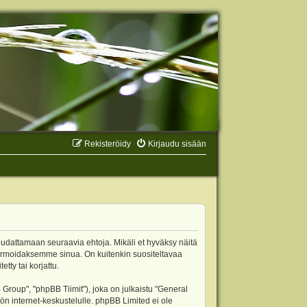
Rekisteröidy
Kirjaudu sisään
oudattamaan seuraavia ehtoja. Mikäli et hyväksy näitä
ormoidaksemme sinua. On kuitenkin suositeltavaa
ty tai korjattu.
oup", "phpBB Tiimit"), joka on julkaistu "
General
ön internet-keskustelulle. phpBB Limited ei ole