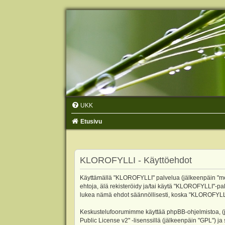
UKK
Etusivu
KLOROFYLLI - Käyttöehdot
Käyttämällä "KLOROFYLLI" palvelua (jälkeenpäin "me",
ehtoja, älä rekisteröidy ja/tai käytä "KLOROFYLLI"
lukea nämä ehdot säännöllisesti, koska "KLOROFYLLI"-p
Keskustelufoorumimme käyttää phpBB-ohjelmistoa, (jäl
Public License v2
" -lisenssillä (jälkeenpäin "GPL") j