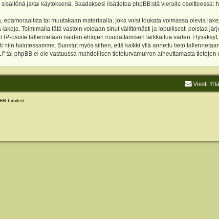
 sisältönä ja/tai käytöksenä. Saadaksesi lisätietoa phpBB:stä vieraile osoitteessa:
h
, epämoraalista tai muutakaan materiaalia, joka voisi loukata voimassa olevia lake
akeja. Toimimalla tätä vastoin voidaan sinut välittömästi ja lopullisesti poistaa järje
ien IP-osoite tallennetaan näiden ehtojen noudattamisen tarkkailua varten. Hyväksy
sti niin halutessamme. Suostut myös siihen, että kaikki yllä annettu tieto tallenneta
tai phpBB ei ole vastuussa mahdollisen tietoturvamurron aiheuttamasta tietojen vu
Viesti Yll
BB Limited