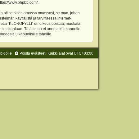
ttps://www.phpbb.com/
.
ja oli se sitten omassa maassasi, se maa, johon
stelmän käyttäjistä ja tarvittaessa internet-
t, että "KLOROFYLLI" on oikeus poistaa, muokata,
an tietokantaan. Tätä tietoa ei anneta kolmannelle
odosta ulkopuolisille tahoille.
äpidolle
Poista evästeet
Kaikki ajat ovat
UTC+03:00