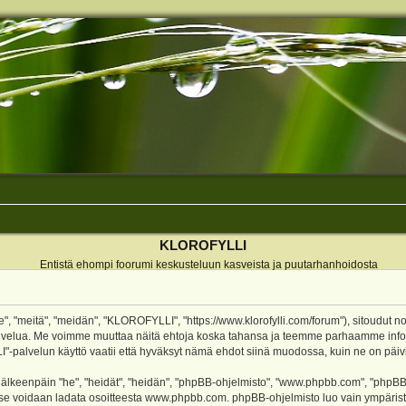
KLOROFYLLI
Entistä ehompi foorumi keskusteluun kasveista ja puutarhanhoidosta
 "meitä", "meidän", "KLOROFYLLI", "https://www.klorofylli.com/forum"), sitoudut n
-palvelua. Me voimme muuttaa näitä ehtoja koska tahansa ja teemme parhaamme inf
alvelun käyttö vaatii että hyväksyt nämä ehdot siinä muodossa, kuin ne on päivitet
keenpäin "he", "heidät", "heidän", "phpBB-ohjelmisto", "www.phpbb.com", "phpBB Gr
a se voidaan ladata osoitteesta
www.phpbb.com
. phpBB-ohjelmisto luo vain ympärist