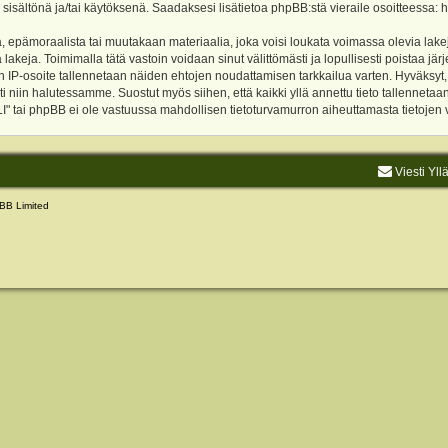
 sisältönä ja/tai käytöksenä. Saadaksesi lisätietoa phpBB:stä vieraile osoitteessa:
h
, epämoraalista tai muutakaan materiaalia, joka voisi loukata voimassa olevia lake
akeja. Toimimalla tätä vastoin voidaan sinut välittömästi ja lopullisesti poistaa järje
ien IP-osoite tallennetaan näiden ehtojen noudattamisen tarkkailua varten. Hyväksy
sti niin halutessamme. Suostut myös siihen, että kaikki yllä annettu tieto tallenneta
tai phpBB ei ole vastuussa mahdollisen tietoturvamurron aiheuttamasta tietojen vu
Viesti Yll
BB Limited