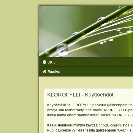
UKK
Etusivu
KLOROFYLLI - Käyttöehdot
Käyttämällä "KLOROFYLLI" palvelua (jälkeenpäin "me",
ehtoja, älä rekisteröidy ja/tai käytä "KLOROFYLLI"
lukea nämä ehdot säännöllisesti, koska "KLOROFYLLI"-p
Keskustelufoorumimme käyttää phpBB-ohjelmistoa, (jäl
Public License v2
" -lisenssillä (jälkeenpäin "GPL") j