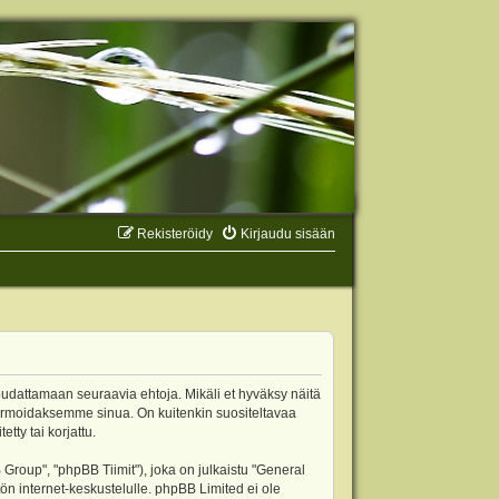
Rekisteröidy
Kirjaudu sisään
oudattamaan seuraavia ehtoja. Mikäli et hyväksy näitä
ormoidaksemme sinua. On kuitenkin suositeltavaa
ty tai korjattu.
oup", "phpBB Tiimit"), joka on julkaistu "
General
ön internet-keskustelulle. phpBB Limited ei ole