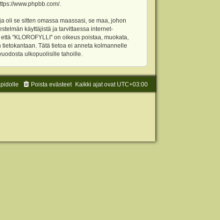
ttps://www.phpbb.com/
.
ja oli se sitten omassa maassasi, se maa, johon
stelmän käyttäjistä ja tarvittaessa internet-
t, että "KLOROFYLLI" on oikeus poistaa, muokata,
an tietokantaan. Tätä tietoa ei anneta kolmannelle
odosta ulkopuolisille tahoille.
äpidolle
Poista evästeet
Kaikki ajat ovat
UTC+03:00