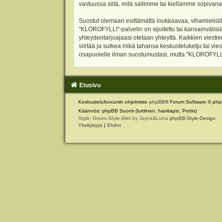
vastuussa siitä, mitä sallimme tai kiellämme sopivana
Suostut olemaan esittämättä loukkaavaa, vihamielistä
"KLOROFYLLI"-palvelin on sijoitettu tai kansainvälisiä l
yhteydentarjoajaasi otetaan yhteyttä. Kaikkien viest
siirtää ja sulkea mikä tahansa keskusteluketju tai vie
osapuolelle ilman suostumustasi, mutta "KLOROFYLLI" 
Etusivu
Keskustelufoorumin ohjelmisto
phpBB
® Forum Software © php
Käännös: phpBB Suomi (lurttinen, harritapio, Pettis)
Style: Green-Style-Slim by Joyce&Luna
phpBB-Style-Design
Yksityisyys
|
Ehdot