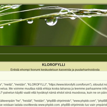
KLOROFYLLI
Entistä ehompi foorumi keskusteluun kasveista ja puutarhanhoidosta
 "meitä", "meidän", "KLOROFYLLI", "https://www.klorofylli.com/forum"), sitoudut n
-palvelua. Me voimme muuttaa näitä ehtoja koska tahansa ja teemme parhaamme inf
alvelun käyttö vaatii että hyväksyt nämä ehdot siinä muodossa, kuin ne on päivitet
keenpäin "he", "heidät", "heidän", "phpBB-ohjelmisto", "www.phpbb.com", "phpBB Gr
a se voidaan ladata osoitteesta
www.phpbb.com
. phpBB-ohjelmisto luo vain ympärist