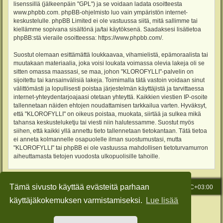
lisenssillä (jälkeenpäin "GPL") ja se voidaan ladata osoitteesta
www.phpbb.com
. phpBB-ohjelmisto luo vain ympäristön internet-
keskustelulle. phpBB Limited ei ole vastuussa siitä, mitä sallimme tai
kiellämme sopivana sisältönä ja/tai käytöksenä. Saadaksesi lisätietoa
phpBB:stä vieraile osoitteessa:
https://www.phpbb.com/
.
Suostut olemaan esittämättä loukkaavaa, vihamielistä, epämoraalista tai
muutakaan materiaalia, joka voisi loukata voimassa olevia lakeja oli se
sitten omassa maassasi, se maa, johon "KLOROFYLLI"-palvelin on
sijoitettu tai kansainvälisiä lakeja. Toimimalla tätä vastoin voidaan sinut
välittömästi ja lopullisesti poistaa järjestelmän käyttäjistä ja tarvittaessa
internet-yhteydentarjoajaasi otetaan yhteyttä. Kaikkien viestien IP-osoite
tallennetaan näiden ehtojen noudattamisen tarkkailua varten. Hyväksyt,
että "KLOROFYLLI" on oikeus poistaa, muokata, siirtää ja sulkea mikä
tahansa keskusteluketju tai viesti niin halutessamme. Suostut myös
siihen, että kaikki yllä annettu tieto tallennetaan tietokantaan. Tätä tietoa
ei anneta kolmannelle osapuolelle ilman suostumustasi, mutta
"KLOROFYLLI" tai phpBB ei ole vastuussa mahdollisen tietoturvamurron
aiheuttamasta tietojen vuodosta ulkopuolisille tahoille.
Tämä sivusto käyttää evästeitä parhaan
Etusivu
Viesti Ylläpidolle
Kaikki ajat ovat
UTC+03:00
käyttäjäkokemuksen varmistamiseksi.
Lue lisää
Keskustelufoorumin ohjelmisto
phpBB
® Forum Software © phpBB Limited
Käännös: phpBB Suomi (lurttinen, harritapio, Pettis)
Style: Green-Style-Slim by Joyce&Luna
phpBB-Style-Design