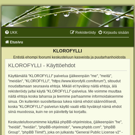
UKK
Rekisteröidy
Kirjaudu sisään
Etusivu
KLOROFYLLI
Entistä ehompi foorumi keskusteluun kasveista ja puutarhanhoidosta
KLOROFYLLI - Käyttöehdot
Käyttämällä "KLOROFYLLI" palvelua (jälkeenpäin "me", "meitä",
"meidän", "KLOROFYLLI", "https://www.klorofylli.com/forum"), sitoudut
noudattamaan seuraavia ehtoja. Mikäli et hyväksy näitä ehtoja, älä
rekisteröidy ja/tai käytä "KLOROFYLLI"-palvelua. Me voimme muuttaa
näitä ehtoja koska tahansa ja teemme parhaamme informoidaksemme
sinua. On kuitenkin suositeltavaa lukea nämä ehdot säännöllisesti,
koska "KLOROFYLLI"-palvelun käyttö vaatii että hyväksyt nämä ehdot
siinä muodossa, kuin ne on päivitetty tai korjattu.
Keskustelufoorumimme käyttää phpBB-ohjelmistoa, (jälkeenpäin "he",
"heidät", "heidän", "phpBB-ohjelmisto", "www.phpbb.com", "phpBB
Group", "phpBB Tiimit"), joka on julkaistu "
General Public License v2
" -