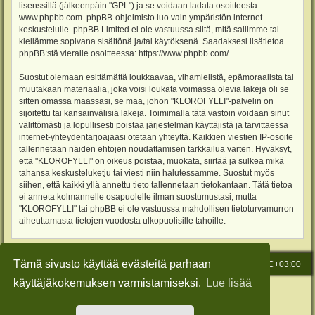
lisenssillä (jälkeenpäin "GPL") ja se voidaan ladata osoitteesta
www.phpbb.com
. phpBB-ohjelmisto luo vain ympäristön internet-
keskustelulle. phpBB Limited ei ole vastuussa siitä, mitä sallimme tai
kiellämme sopivana sisältönä ja/tai käytöksenä. Saadaksesi lisätietoa
phpBB:stä vieraile osoitteessa:
https://www.phpbb.com/
.
Suostut olemaan esittämättä loukkaavaa, vihamielistä, epämoraalista tai
muutakaan materiaalia, joka voisi loukata voimassa olevia lakeja oli se
sitten omassa maassasi, se maa, johon "KLOROFYLLI"-palvelin on
sijoitettu tai kansainvälisiä lakeja. Toimimalla tätä vastoin voidaan sinut
välittömästi ja lopullisesti poistaa järjestelmän käyttäjistä ja tarvittaessa
internet-yhteydentarjoajaasi otetaan yhteyttä. Kaikkien viestien IP-osoite
tallennetaan näiden ehtojen noudattamisen tarkkailua varten. Hyväksyt,
että "KLOROFYLLI" on oikeus poistaa, muokata, siirtää ja sulkea mikä
tahansa keskusteluketju tai viesti niin halutessamme. Suostut myös
siihen, että kaikki yllä annettu tieto tallennetaan tietokantaan. Tätä tietoa
ei anneta kolmannelle osapuolelle ilman suostumustasi, mutta
"KLOROFYLLI" tai phpBB ei ole vastuussa mahdollisen tietoturvamurron
aiheuttamasta tietojen vuodosta ulkopuolisille tahoille.
Tämä sivusto käyttää evästeitä parhaan
Etusivu
Viesti Ylläpidolle
Kaikki ajat ovat
UTC+03:00
käyttäjäkokemuksen varmistamiseksi.
Lue lisää
Keskustelufoorumin ohjelmisto
phpBB
® Forum Software © phpBB Limited
Käännös: phpBB Suomi (lurttinen, harritapio, Pettis)
Style: Green-Style-Slim by Joyce&Luna
phpBB-Style-Design