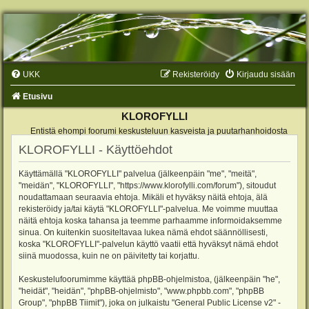
UKK
Rekisteröidy
Kirjaudu sisään
Etusivu
KLOROFYLLI
Entistä ehompi foorumi keskusteluun kasveista ja puutarhanhoidosta
KLOROFYLLI - Käyttöehdot
Käyttämällä "KLOROFYLLI" palvelua (jälkeenpäin "me", "meitä",
"meidän", "KLOROFYLLI", "https://www.klorofylli.com/forum"), sitoudut
noudattamaan seuraavia ehtoja. Mikäli et hyväksy näitä ehtoja, älä
rekisteröidy ja/tai käytä "KLOROFYLLI"-palvelua. Me voimme muuttaa
näitä ehtoja koska tahansa ja teemme parhaamme informoidaksemme
sinua. On kuitenkin suositeltavaa lukea nämä ehdot säännöllisesti,
koska "KLOROFYLLI"-palvelun käyttö vaatii että hyväksyt nämä ehdot
siinä muodossa, kuin ne on päivitetty tai korjattu.
Keskustelufoorumimme käyttää phpBB-ohjelmistoa, (jälkeenpäin "he",
"heidät", "heidän", "phpBB-ohjelmisto", "www.phpbb.com", "phpBB
Group", "phpBB Tiimit"), joka on julkaistu "
General Public License v2
" -