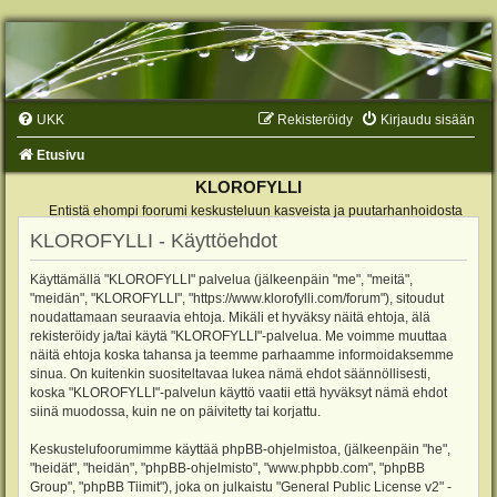
UKK
Rekisteröidy
Kirjaudu sisään
Etusivu
KLOROFYLLI
Entistä ehompi foorumi keskusteluun kasveista ja puutarhanhoidosta
KLOROFYLLI - Käyttöehdot
Käyttämällä "KLOROFYLLI" palvelua (jälkeenpäin "me", "meitä",
"meidän", "KLOROFYLLI", "https://www.klorofylli.com/forum"), sitoudut
noudattamaan seuraavia ehtoja. Mikäli et hyväksy näitä ehtoja, älä
rekisteröidy ja/tai käytä "KLOROFYLLI"-palvelua. Me voimme muuttaa
näitä ehtoja koska tahansa ja teemme parhaamme informoidaksemme
sinua. On kuitenkin suositeltavaa lukea nämä ehdot säännöllisesti,
koska "KLOROFYLLI"-palvelun käyttö vaatii että hyväksyt nämä ehdot
siinä muodossa, kuin ne on päivitetty tai korjattu.
Keskustelufoorumimme käyttää phpBB-ohjelmistoa, (jälkeenpäin "he",
"heidät", "heidän", "phpBB-ohjelmisto", "www.phpbb.com", "phpBB
Group", "phpBB Tiimit"), joka on julkaistu "
General Public License v2
" -