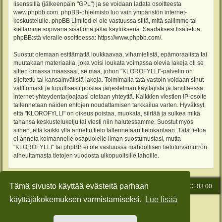
lisenssillä (jälkeenpäin "GPL") ja se voidaan ladata osoitteesta
www.phpbb.com
. phpBB-ohjelmisto luo vain ympäristön internet-
keskustelulle. phpBB Limited ei ole vastuussa siitä, mitä sallimme tai
kiellämme sopivana sisältönä ja/tai käytöksenä. Saadaksesi lisätietoa
phpBB:stä vieraile osoitteessa:
https://www.phpbb.com/
.
Suostut olemaan esittämättä loukkaavaa, vihamielistä, epämoraalista tai
muutakaan materiaalia, joka voisi loukata voimassa olevia lakeja oli se
sitten omassa maassasi, se maa, johon "KLOROFYLLI"-palvelin on
sijoitettu tai kansainvälisiä lakeja. Toimimalla tätä vastoin voidaan sinut
välittömästi ja lopullisesti poistaa järjestelmän käyttäjistä ja tarvittaessa
internet-yhteydentarjoajaasi otetaan yhteyttä. Kaikkien viestien IP-osoite
tallennetaan näiden ehtojen noudattamisen tarkkailua varten. Hyväksyt,
että "KLOROFYLLI" on oikeus poistaa, muokata, siirtää ja sulkea mikä
tahansa keskusteluketju tai viesti niin halutessamme. Suostut myös
siihen, että kaikki yllä annettu tieto tallennetaan tietokantaan. Tätä tietoa
ei anneta kolmannelle osapuolelle ilman suostumustasi, mutta
"KLOROFYLLI" tai phpBB ei ole vastuussa mahdollisen tietoturvamurron
aiheuttamasta tietojen vuodosta ulkopuolisille tahoille.
Tämä sivusto käyttää evästeitä parhaan
Etusivu
Viesti Ylläpidolle
Kaikki ajat ovat
UTC+03:00
käyttäjäkokemuksen varmistamiseksi.
Lue lisää
Keskustelufoorumin ohjelmisto
phpBB
® Forum Software © phpBB Limited
Käännös: phpBB Suomi (lurttinen, harritapio, Pettis)
Style: Green-Style-Slim by Joyce&Luna
phpBB-Style-Design