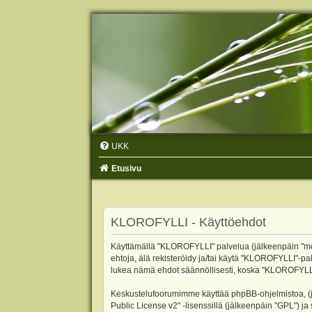
UKK
Etusivu
KLOROFYLLI - Käyttöehdot
Käyttämällä "KLOROFYLLI" palvelua (jälkeenpäin "me",
ehtoja, älä rekisteröidy ja/tai käytä "KLOROFYLLI"
lukea nämä ehdot säännöllisesti, koska "KLOROFYLLI"-p
Keskustelufoorumimme käyttää phpBB-ohjelmistoa, (jäl
Public License v2
" -lisenssillä (jälkeenpäin "GPL") j