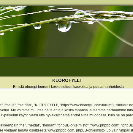
KLOROFYLLI
Entistä ehompi foorumi keskusteluun kasveista ja puutarhanhoidosta
 "meitä", "meidän", "KLOROFYLLI", "https://www.klorofylli.com/forum"), sitoudut n
-palvelua. Me voimme muuttaa näitä ehtoja koska tahansa ja teemme parhaamme inf
alvelun käyttö vaatii että hyväksyt nämä ehdot siinä muodossa, kuin ne on päivitet
keenpäin "he", "heidät", "heidän", "phpBB-ohjelmisto", "www.phpbb.com", "phpBB Gr
a se voidaan ladata osoitteesta
www.phpbb.com
. phpBB-ohjelmisto luo vain ympärist