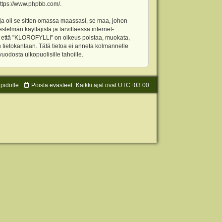
ttps://www.phpbb.com/
.
ja oli se sitten omassa maassasi, se maa, johon
stelmän käyttäjistä ja tarvittaessa internet-
t, että "KLOROFYLLI" on oikeus poistaa, muokata,
an tietokantaan. Tätä tietoa ei anneta kolmannelle
odosta ulkopuolisille tahoille.
äpidolle
Poista evästeet
Kaikki ajat ovat
UTC+03:00