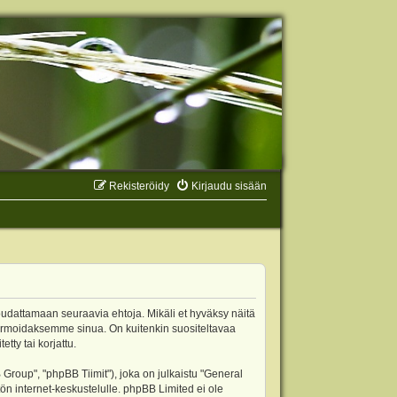
Rekisteröidy
Kirjaudu sisään
oudattamaan seuraavia ehtoja. Mikäli et hyväksy näitä
ormoidaksemme sinua. On kuitenkin suositeltavaa
ty tai korjattu.
oup", "phpBB Tiimit"), joka on julkaistu "
General
ön internet-keskustelulle. phpBB Limited ei ole