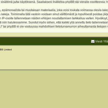
 sisältönä ja/tai käytöksenä. Saadaksesi lisätietoa phpBB:stä vieraile osoitteessa:
h
, epämoraalista tai muutakaan materiaalia, joka voisi loukata voimassa olevia lake
akeja. Toimimalla tätä vastoin voidaan sinut välittömästi ja lopullisesti poistaa järje
ien IP-osoite tallennetaan näiden ehtojen noudattamisen tarkkailua varten. Hyväksy
sti niin halutessamme. Suostut myös siihen, että kaikki yllä annettu tieto tallenneta
tai phpBB ei ole vastuussa mahdollisen tietoturvamurron aiheuttamasta tietojen vu
Viesti Yll
BB Limited