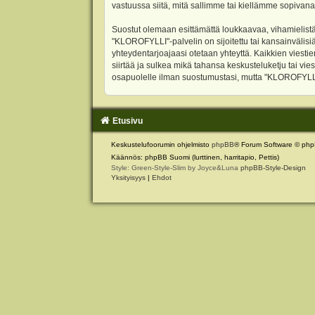
vastuussa siitä, mitä sallimme tai kiellämme sopivana
Suostut olemaan esittämättä loukkaavaa, vihamielistä
"KLOROFYLLI"-palvelin on sijoitettu tai kansainvälisiä l
yhteydentarjoajaasi otetaan yhteyttä. Kaikkien viest
siirtää ja sulkea mikä tahansa keskusteluketju tai vie
osapuolelle ilman suostumustasi, mutta "KLOROFYLLI" 
Etusivu
Keskustelufoorumin ohjelmisto
phpBB
® Forum Software © php
Käännös: phpBB Suomi (lurttinen, harritapio, Pettis)
Style: Green-Style-Slim by Joyce&Luna
phpBB-Style-Design
Yksityisyys
|
Ehdot