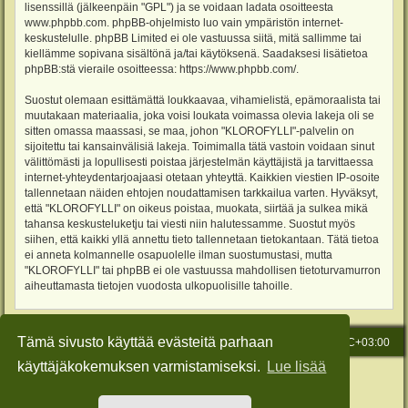
lisenssillä (jälkeenpäin "GPL") ja se voidaan ladata osoitteesta
www.phpbb.com
. phpBB-ohjelmisto luo vain ympäristön internet-
keskustelulle. phpBB Limited ei ole vastuussa siitä, mitä sallimme tai
kiellämme sopivana sisältönä ja/tai käytöksenä. Saadaksesi lisätietoa
phpBB:stä vieraile osoitteessa:
https://www.phpbb.com/
.
Suostut olemaan esittämättä loukkaavaa, vihamielistä, epämoraalista tai
muutakaan materiaalia, joka voisi loukata voimassa olevia lakeja oli se
sitten omassa maassasi, se maa, johon "KLOROFYLLI"-palvelin on
sijoitettu tai kansainvälisiä lakeja. Toimimalla tätä vastoin voidaan sinut
välittömästi ja lopullisesti poistaa järjestelmän käyttäjistä ja tarvittaessa
internet-yhteydentarjoajaasi otetaan yhteyttä. Kaikkien viestien IP-osoite
tallennetaan näiden ehtojen noudattamisen tarkkailua varten. Hyväksyt,
että "KLOROFYLLI" on oikeus poistaa, muokata, siirtää ja sulkea mikä
tahansa keskusteluketju tai viesti niin halutessamme. Suostut myös
siihen, että kaikki yllä annettu tieto tallennetaan tietokantaan. Tätä tietoa
ei anneta kolmannelle osapuolelle ilman suostumustasi, mutta
"KLOROFYLLI" tai phpBB ei ole vastuussa mahdollisen tietoturvamurron
aiheuttamasta tietojen vuodosta ulkopuolisille tahoille.
Tämä sivusto käyttää evästeitä parhaan
Etusivu
Viesti Ylläpidolle
Kaikki ajat ovat
UTC+03:00
käyttäjäkokemuksen varmistamiseksi.
Lue lisää
Keskustelufoorumin ohjelmisto
phpBB
® Forum Software © phpBB Limited
Käännös: phpBB Suomi (lurttinen, harritapio, Pettis)
Style: Green-Style-Slim by Joyce&Luna
phpBB-Style-Design