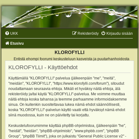
UKK
Rekisteröidy
Kirjaudu sisään
Etusivu
KLOROFYLLI
Entistä ehompi foorumi keskusteluun kasveista ja puutarhanhoidosta
KLOROFYLLI - Käyttöehdot
Käyttämällä "KLOROFYLLI" palvelua (jälkeenpäin "me", "meitä",
"meidän", "KLOROFYLLI", "https://www.klorofylli.com/forum"), sitoudut
noudattamaan seuraavia ehtoja. Mikäli et hyväksy näitä ehtoja, älä
rekisteröidy ja/tai käytä "KLOROFYLLI"-palvelua. Me voimme muuttaa
näitä ehtoja koska tahansa ja teemme parhaamme informoidaksemme
sinua. On kuitenkin suositeltavaa lukea nämä ehdot säännöllisesti,
koska "KLOROFYLLI"-palvelun käyttö vaatii että hyväksyt nämä ehdot
siinä muodossa, kuin ne on päivitetty tai korjattu.
Keskustelufoorumimme käyttää phpBB-ohjelmistoa, (jälkeenpäin "he",
"heidät", "heidän", "phpBB-ohjelmisto", "www.phpbb.com", "phpBB
Group", "phpBB Tiimit"), joka on julkaistu "
General Public License v2
" -