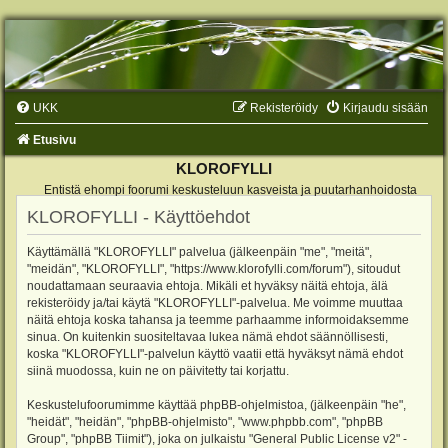
UKK
Rekisteröidy
Kirjaudu sisään
Etusivu
KLOROFYLLI
Entistä ehompi foorumi keskusteluun kasveista ja puutarhanhoidosta
KLOROFYLLI - Käyttöehdot
Käyttämällä "KLOROFYLLI" palvelua (jälkeenpäin "me", "meitä",
"meidän", "KLOROFYLLI", "https://www.klorofylli.com/forum"), sitoudut
noudattamaan seuraavia ehtoja. Mikäli et hyväksy näitä ehtoja, älä
rekisteröidy ja/tai käytä "KLOROFYLLI"-palvelua. Me voimme muuttaa
näitä ehtoja koska tahansa ja teemme parhaamme informoidaksemme
sinua. On kuitenkin suositeltavaa lukea nämä ehdot säännöllisesti,
koska "KLOROFYLLI"-palvelun käyttö vaatii että hyväksyt nämä ehdot
siinä muodossa, kuin ne on päivitetty tai korjattu.
Keskustelufoorumimme käyttää phpBB-ohjelmistoa, (jälkeenpäin "he",
"heidät", "heidän", "phpBB-ohjelmisto", "www.phpbb.com", "phpBB
Group", "phpBB Tiimit"), joka on julkaistu "
General Public License v2
" -