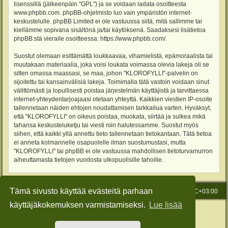
lisenssillä (jälkeenpäin "GPL") ja se voidaan ladata osoitteesta
www.phpbb.com
. phpBB-ohjelmisto luo vain ympäristön internet-
keskustelulle. phpBB Limited ei ole vastuussa siitä, mitä sallimme tai
kiellämme sopivana sisältönä ja/tai käytöksenä. Saadaksesi lisätietoa
phpBB:stä vieraile osoitteessa:
https://www.phpbb.com/
.
Suostut olemaan esittämättä loukkaavaa, vihamielistä, epämoraalista tai
muutakaan materiaalia, joka voisi loukata voimassa olevia lakeja oli se
sitten omassa maassasi, se maa, johon "KLOROFYLLI"-palvelin on
sijoitettu tai kansainvälisiä lakeja. Toimimalla tätä vastoin voidaan sinut
välittömästi ja lopullisesti poistaa järjestelmän käyttäjistä ja tarvittaessa
internet-yhteydentarjoajaasi otetaan yhteyttä. Kaikkien viestien IP-osoite
tallennetaan näiden ehtojen noudattamisen tarkkailua varten. Hyväksyt,
että "KLOROFYLLI" on oikeus poistaa, muokata, siirtää ja sulkea mikä
tahansa keskusteluketju tai viesti niin halutessamme. Suostut myös
siihen, että kaikki yllä annettu tieto tallennetaan tietokantaan. Tätä tietoa
ei anneta kolmannelle osapuolelle ilman suostumustasi, mutta
"KLOROFYLLI" tai phpBB ei ole vastuussa mahdollisen tietoturvamurron
aiheuttamasta tietojen vuodosta ulkopuolisille tahoille.
Tämä sivusto käyttää evästeitä parhaan
Etusivu
Viesti Ylläpidolle
Kaikki ajat ovat
UTC+03:00
käyttäjäkokemuksen varmistamiseksi.
Lue lisää
Keskustelufoorumin ohjelmisto
phpBB
® Forum Software © phpBB Limited
Käännös: phpBB Suomi (lurttinen, harritapio, Pettis)
Style: Green-Style-Slim by Joyce&Luna
phpBB-Style-Design