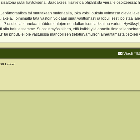
 sisältönä ja/tai käytöksenä. Saadaksesi lisätietoa phpBB:stä vieraile osoitteessa:
h
, epämoraalista tai muutakaan materiaalia, joka voisi loukata voimassa olevia lake
akeja. Toimimalla tätä vastoin voidaan sinut välittömästi ja lopullisesti poistaa järje
ien IP-osoite tallennetaan näiden ehtojen noudattamisen tarkkailua varten. Hyväksy
sti niin halutessamme. Suostut myös siihen, että kaikki yllä annettu tieto tallenneta
tai phpBB ei ole vastuussa mahdollisen tietoturvamurron aiheuttamasta tietojen vu
Viesti Yll
BB Limited