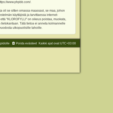
ttps://www.phpbb.com/
.
ja oli se sitten omassa maassasi, se maa, johon
stelmän käyttäjistä ja tarvittaessa internet-
t, että "KLOROFYLLI" on oikeus poistaa, muokata,
an tietokantaan. Tätä tietoa ei anneta kolmannelle
odosta ulkopuolisille tahoille.
äpidolle
Poista evästeet
Kaikki ajat ovat
UTC+03:00