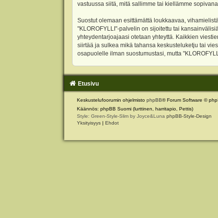
vastuussa siitä, mitä sallimme tai kiellämme sopivana
Suostut olemaan esittämättä loukkaavaa, vihamielistä
"KLOROFYLLI"-palvelin on sijoitettu tai kansainvälisiä l
yhteydentarjoajaasi otetaan yhteyttä. Kaikkien viest
siirtää ja sulkea mikä tahansa keskusteluketju tai vie
osapuolelle ilman suostumustasi, mutta "KLOROFYLLI" 
Etusivu
Keskustelufoorumin ohjelmisto
phpBB
® Forum Software © php
Käännös: phpBB Suomi (lurttinen, harritapio, Pettis)
Style: Green-Style-Slim by Joyce&Luna
phpBB-Style-Design
Yksityisyys
|
Ehdot