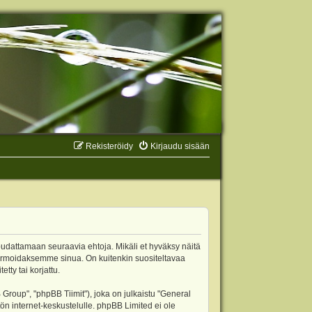
Rekisteröidy
Kirjaudu sisään
oudattamaan seuraavia ehtoja. Mikäli et hyväksy näitä
ormoidaksemme sinua. On kuitenkin suositeltavaa
ty tai korjattu.
oup", "phpBB Tiimit"), joka on julkaistu "
General
ön internet-keskustelulle. phpBB Limited ei ole