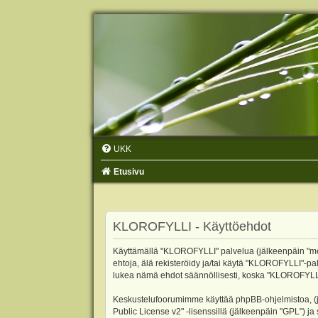
UKK
Etusivu
KLOROFYLLI - Käyttöehdot
Käyttämällä "KLOROFYLLI" palvelua (jälkeenpäin "me",
ehtoja, älä rekisteröidy ja/tai käytä "KLOROFYLLI"
lukea nämä ehdot säännöllisesti, koska "KLOROFYLLI"-p
Keskustelufoorumimme käyttää phpBB-ohjelmistoa, (jäl
Public License v2
" -lisenssillä (jälkeenpäin "GPL") j