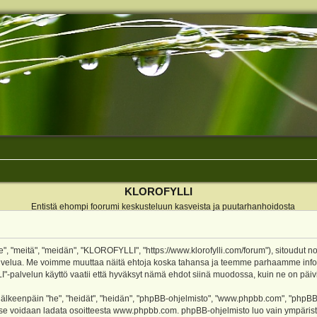
KLOROFYLLI
Entistä ehompi foorumi keskusteluun kasveista ja puutarhanhoidosta
 "meitä", "meidän", "KLOROFYLLI", "https://www.klorofylli.com/forum"), sitoudut n
-palvelua. Me voimme muuttaa näitä ehtoja koska tahansa ja teemme parhaamme inf
alvelun käyttö vaatii että hyväksyt nämä ehdot siinä muodossa, kuin ne on päivitet
keenpäin "he", "heidät", "heidän", "phpBB-ohjelmisto", "www.phpbb.com", "phpBB Gr
a se voidaan ladata osoitteesta
www.phpbb.com
. phpBB-ohjelmisto luo vain ympärist