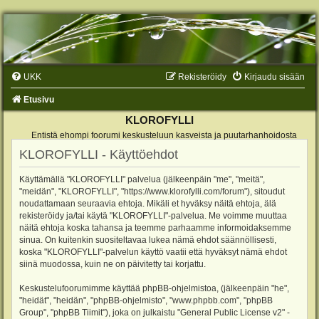
UKK
Rekisteröidy
Kirjaudu sisään
Etusivu
KLOROFYLLI
Entistä ehompi foorumi keskusteluun kasveista ja puutarhanhoidosta
KLOROFYLLI - Käyttöehdot
Käyttämällä "KLOROFYLLI" palvelua (jälkeenpäin "me", "meitä",
"meidän", "KLOROFYLLI", "https://www.klorofylli.com/forum"), sitoudut
noudattamaan seuraavia ehtoja. Mikäli et hyväksy näitä ehtoja, älä
rekisteröidy ja/tai käytä "KLOROFYLLI"-palvelua. Me voimme muuttaa
näitä ehtoja koska tahansa ja teemme parhaamme informoidaksemme
sinua. On kuitenkin suositeltavaa lukea nämä ehdot säännöllisesti,
koska "KLOROFYLLI"-palvelun käyttö vaatii että hyväksyt nämä ehdot
siinä muodossa, kuin ne on päivitetty tai korjattu.
Keskustelufoorumimme käyttää phpBB-ohjelmistoa, (jälkeenpäin "he",
"heidät", "heidän", "phpBB-ohjelmisto", "www.phpbb.com", "phpBB
Group", "phpBB Tiimit"), joka on julkaistu "
General Public License v2
" -