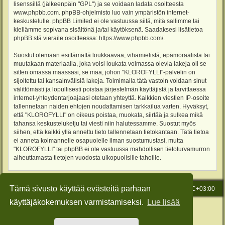
lisenssillä (jälkeenpäin "GPL") ja se voidaan ladata osoitteesta
www.phpbb.com
. phpBB-ohjelmisto luo vain ympäristön internet-
keskustelulle. phpBB Limited ei ole vastuussa siitä, mitä sallimme tai
kiellämme sopivana sisältönä ja/tai käytöksenä. Saadaksesi lisätietoa
phpBB:stä vieraile osoitteessa:
https://www.phpbb.com/
.
Suostut olemaan esittämättä loukkaavaa, vihamielistä, epämoraalista tai
muutakaan materiaalia, joka voisi loukata voimassa olevia lakeja oli se
sitten omassa maassasi, se maa, johon "KLOROFYLLI"-palvelin on
sijoitettu tai kansainvälisiä lakeja. Toimimalla tätä vastoin voidaan sinut
välittömästi ja lopullisesti poistaa järjestelmän käyttäjistä ja tarvittaessa
internet-yhteydentarjoajaasi otetaan yhteyttä. Kaikkien viestien IP-osoite
tallennetaan näiden ehtojen noudattamisen tarkkailua varten. Hyväksyt,
että "KLOROFYLLI" on oikeus poistaa, muokata, siirtää ja sulkea mikä
tahansa keskusteluketju tai viesti niin halutessamme. Suostut myös
siihen, että kaikki yllä annettu tieto tallennetaan tietokantaan. Tätä tietoa
ei anneta kolmannelle osapuolelle ilman suostumustasi, mutta
"KLOROFYLLI" tai phpBB ei ole vastuussa mahdollisen tietoturvamurron
aiheuttamasta tietojen vuodosta ulkopuolisille tahoille.
Tämä sivusto käyttää evästeitä parhaan
Etusivu
Viesti Ylläpidolle
Kaikki ajat ovat
UTC+03:00
käyttäjäkokemuksen varmistamiseksi.
Lue lisää
Keskustelufoorumin ohjelmisto
phpBB
® Forum Software © phpBB Limited
Käännös: phpBB Suomi (lurttinen, harritapio, Pettis)
Style: Green-Style-Slim by Joyce&Luna
phpBB-Style-Design