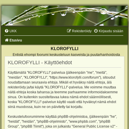
UKK
Rekisteröidy
Kirjaudu sisään
Etusivu
KLOROFYLLI
Entistä ehompi foorumi keskusteluun kasveista ja puutarhanhoidosta
KLOROFYLLI - Käyttöehdot
Käyttämällä "KLOROFYLLI" palvelua (jälkeenpäin "me", "meitä",
"meidän", "KLOROFYLLI", "https://www.klorofylli.com/forum"), sitoudut
noudattamaan seuraavia ehtoja. Mikäli et hyväksy näitä ehtoja, älä
rekisteröidy ja/tai käytä "KLOROFYLLI"-palvelua. Me voimme muuttaa
näitä ehtoja koska tahansa ja teemme parhaamme informoidaksemme
sinua. On kuitenkin suositeltavaa lukea nämä ehdot säännöllisesti,
koska "KLOROFYLLI"-palvelun käyttö vaatii että hyväksyt nämä ehdot
siinä muodossa, kuin ne on päivitetty tai korjattu.
Keskustelufoorumimme käyttää phpBB-ohjelmistoa, (jälkeenpäin "he",
"heidät", "heidän", "phpBB-ohjelmisto", "www.phpbb.com", "phpBB
Group", "phpBB Tiimit"), joka on julkaistu "
General Public License v2
" -