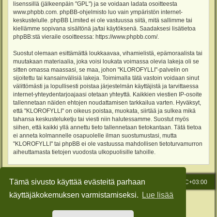
lisenssillä (jälkeenpäin "GPL") ja se voidaan ladata osoitteesta
www.phpbb.com
. phpBB-ohjelmisto luo vain ympäristön internet-
keskustelulle. phpBB Limited ei ole vastuussa siitä, mitä sallimme tai
kiellämme sopivana sisältönä ja/tai käytöksenä. Saadaksesi lisätietoa
phpBB:stä vieraile osoitteessa:
https://www.phpbb.com/
.
Suostut olemaan esittämättä loukkaavaa, vihamielistä, epämoraalista tai
muutakaan materiaalia, joka voisi loukata voimassa olevia lakeja oli se
sitten omassa maassasi, se maa, johon "KLOROFYLLI"-palvelin on
sijoitettu tai kansainvälisiä lakeja. Toimimalla tätä vastoin voidaan sinut
välittömästi ja lopullisesti poistaa järjestelmän käyttäjistä ja tarvittaessa
internet-yhteydentarjoajaasi otetaan yhteyttä. Kaikkien viestien IP-osoite
tallennetaan näiden ehtojen noudattamisen tarkkailua varten. Hyväksyt,
että "KLOROFYLLI" on oikeus poistaa, muokata, siirtää ja sulkea mikä
tahansa keskusteluketju tai viesti niin halutessamme. Suostut myös
siihen, että kaikki yllä annettu tieto tallennetaan tietokantaan. Tätä tietoa
ei anneta kolmannelle osapuolelle ilman suostumustasi, mutta
"KLOROFYLLI" tai phpBB ei ole vastuussa mahdollisen tietoturvamurron
aiheuttamasta tietojen vuodosta ulkopuolisille tahoille.
Tämä sivusto käyttää evästeitä parhaan
Etusivu
Viesti Ylläpidolle
Kaikki ajat ovat
UTC+03:00
käyttäjäkokemuksen varmistamiseksi.
Lue lisää
Keskustelufoorumin ohjelmisto
phpBB
® Forum Software © phpBB Limited
Käännös: phpBB Suomi (lurttinen, harritapio, Pettis)
Style: Green-Style-Slim by Joyce&Luna
phpBB-Style-Design