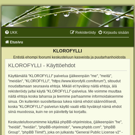
UKK
Rekisteröidy
Kirjaudu sisään
Etusivu
KLOROFYLLI
Entistä ehompi foorumi keskusteluun kasveista ja puutarhanhoidosta
KLOROFYLLI - Käyttöehdot
Käyttämällä "KLOROFYLLI" palvelua (jälkeenpäin "me", "meitä",
"meidän", "KLOROFYLLI", "https://www.klorofylli.com/forum"), sitoudut
noudattamaan seuraavia ehtoja. Mikäli et hyväksy näitä ehtoja, älä
rekisteröidy ja/tai käytä "KLOROFYLLI"-palvelua. Me voimme muuttaa
näitä ehtoja koska tahansa ja teemme parhaamme informoidaksemme
sinua. On kuitenkin suositeltavaa lukea nämä ehdot säännöllisesti,
koska "KLOROFYLLI"-palvelun käyttö vaatii että hyväksyt nämä ehdot
siinä muodossa, kuin ne on päivitetty tai korjattu.
Keskustelufoorumimme käyttää phpBB-ohjelmistoa, (jälkeenpäin "he",
"heidät", "heidän", "phpBB-ohjelmisto", "www.phpbb.com", "phpBB
Group", "phpBB Tiimit"), joka on julkaistu "
General Public License v2
" -