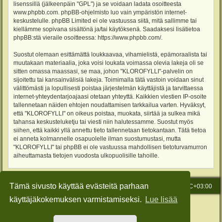
lisenssillä (jälkeenpäin "GPL") ja se voidaan ladata osoitteesta
www.phpbb.com
. phpBB-ohjelmisto luo vain ympäristön internet-
keskustelulle. phpBB Limited ei ole vastuussa siitä, mitä sallimme tai
kiellämme sopivana sisältönä ja/tai käytöksenä. Saadaksesi lisätietoa
phpBB:stä vieraile osoitteessa:
https://www.phpbb.com/
.
Suostut olemaan esittämättä loukkaavaa, vihamielistä, epämoraalista tai
muutakaan materiaalia, joka voisi loukata voimassa olevia lakeja oli se
sitten omassa maassasi, se maa, johon "KLOROFYLLI"-palvelin on
sijoitettu tai kansainvälisiä lakeja. Toimimalla tätä vastoin voidaan sinut
välittömästi ja lopullisesti poistaa järjestelmän käyttäjistä ja tarvittaessa
internet-yhteydentarjoajaasi otetaan yhteyttä. Kaikkien viestien IP-osoite
tallennetaan näiden ehtojen noudattamisen tarkkailua varten. Hyväksyt,
että "KLOROFYLLI" on oikeus poistaa, muokata, siirtää ja sulkea mikä
tahansa keskusteluketju tai viesti niin halutessamme. Suostut myös
siihen, että kaikki yllä annettu tieto tallennetaan tietokantaan. Tätä tietoa
ei anneta kolmannelle osapuolelle ilman suostumustasi, mutta
"KLOROFYLLI" tai phpBB ei ole vastuussa mahdollisen tietoturvamurron
aiheuttamasta tietojen vuodosta ulkopuolisille tahoille.
Tämä sivusto käyttää evästeitä parhaan
Etusivu
Viesti Ylläpidolle
Kaikki ajat ovat
UTC+03:00
käyttäjäkokemuksen varmistamiseksi.
Lue lisää
Keskustelufoorumin ohjelmisto
phpBB
® Forum Software © phpBB Limited
Käännös: phpBB Suomi (lurttinen, harritapio, Pettis)
Style: Green-Style-Slim by Joyce&Luna
phpBB-Style-Design