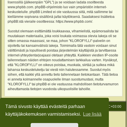
lisenssillä (jälkeenpäin "GPL") ja se voidaan ladata osoitteesta
www.phpbb.com
. phpBB-ohjelmisto luo vain ympäristön internet-
keskustelulle. phpBB Limited ei ole vastuussa siitä, mitä sallimme tai
kiellämme sopivana sisältönä ja/tai käytöksenä. Saadaksesi lisätietoa
phpBB:stä vieraile osoitteessa:
https://www.phpbb.com/
.
Suostut olemaan esittämättä loukkaavaa, vihamielistä, epämoraalista tai
muutakaan materiaalia, joka voisi loukata voimassa olevia lakeja oli se
sitten omassa maassasi, se maa, johon "KLOROFYLLI"-palvelin on
sijoitettu tai kansainvälisiä lakeja. Toimimalla tätä vastoin voidaan sinut
välittömästi ja lopullisesti poistaa järjestelmän käyttäjistä ja tarvittaessa
internet-yhteydentarjoajaasi otetaan yhteyttä. Kaikkien viestien IP-osoite
tallennetaan näiden ehtojen noudattamisen tarkkailua varten. Hyväksyt,
että "KLOROFYLLI" on oikeus poistaa, muokata, siirtää ja sulkea mikä
tahansa keskusteluketju tai viesti niin halutessamme. Suostut myös
siihen, että kaikki yllä annettu tieto tallennetaan tietokantaan. Tätä tietoa
ei anneta kolmannelle osapuolelle ilman suostumustasi, mutta
"KLOROFYLLI" tai phpBB ei ole vastuussa mahdollisen tietoturvamurron
aiheuttamasta tietojen vuodosta ulkopuolisille tahoille.
Tämä sivusto käyttää evästeitä parhaan
Etusivu
Viesti Ylläpidolle
Kaikki ajat ovat
UTC+03:00
käyttäjäkokemuksen varmistamiseksi.
Lue lisää
Keskustelufoorumin ohjelmisto
phpBB
® Forum Software © phpBB Limited
Käännös: phpBB Suomi (lurttinen, harritapio, Pettis)
Style: Green-Style-Slim by Joyce&Luna
phpBB-Style-Design