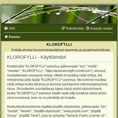
UKK
Rekisteröidy
Kirjaudu sisään
Etusivu
KLOROFYLLI
Entistä ehompi foorumi keskusteluun kasveista ja puutarhanhoidosta
KLOROFYLLI - Käyttöehdot
Käyttämällä "KLOROFYLLI" palvelua (jälkeenpäin "me", "meitä",
"meidän", "KLOROFYLLI", "https://www.klorofylli.com/forum"), sitoudut
noudattamaan seuraavia ehtoja. Mikäli et hyväksy näitä ehtoja, älä
rekisteröidy ja/tai käytä "KLOROFYLLI"-palvelua. Me voimme muuttaa
näitä ehtoja koska tahansa ja teemme parhaamme informoidaksemme
sinua. On kuitenkin suositeltavaa lukea nämä ehdot säännöllisesti,
koska "KLOROFYLLI"-palvelun käyttö vaatii että hyväksyt nämä ehdot
siinä muodossa, kuin ne on päivitetty tai korjattu.
Keskustelufoorumimme käyttää phpBB-ohjelmistoa, (jälkeenpäin "he",
"heidät", "heidän", "phpBB-ohjelmisto", "www.phpbb.com", "phpBB
Group", "phpBB Tiimit"), joka on julkaistu "
General Public License v2
" -