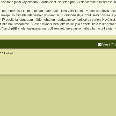
 sisältönä ja/tai käytöksenä. Saadaksesi lisätietoa phpBB:stä vieraile osoitteessa:
h
, epämoraalista tai muutakaan materiaalia, joka voisi loukata voimassa olevia lake
akeja. Toimimalla tätä vastoin voidaan sinut välittömästi ja lopullisesti poistaa järje
ien IP-osoite tallennetaan näiden ehtojen noudattamisen tarkkailua varten. Hyväksy
sti niin halutessamme. Suostut myös siihen, että kaikki yllä annettu tieto tallenneta
tai phpBB ei ole vastuussa mahdollisen tietoturvamurron aiheuttamasta tietojen vu
Viesti Yll
BB Limited