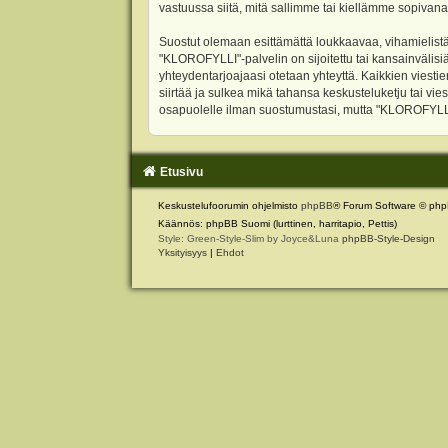
vastuussa siitä, mitä sallimme tai kiellämme sopivana
Suostut olemaan esittämättä loukkaavaa, vihamielistä
"KLOROFYLLI"-palvelin on sijoitettu tai kansainvälisiä l
yhteydentarjoajaasi otetaan yhteyttä. Kaikkien viest
siirtää ja sulkea mikä tahansa keskusteluketju tai vie
osapuolelle ilman suostumustasi, mutta "KLOROFYLLI" 
Etusivu
Keskustelufoorumin ohjelmisto
phpBB
® Forum Software © php
Käännös: phpBB Suomi (lurttinen, harritapio, Pettis)
Style: Green-Style-Slim by Joyce&Luna
phpBB-Style-Design
Yksityisyys
|
Ehdot