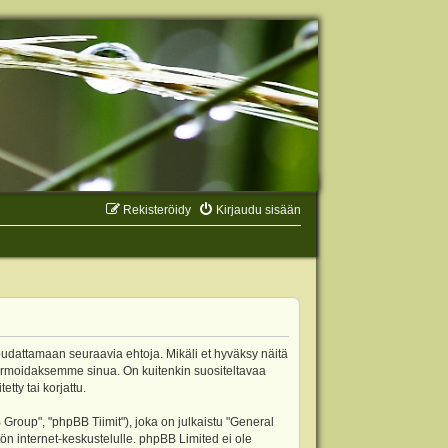
Rekisteröidy
Kirjaudu sisään
oudattamaan seuraavia ehtoja. Mikäli et hyväksy näitä
ormoidaksemme sinua. On kuitenkin suositeltavaa
ty tai korjattu.
oup", "phpBB Tiimit"), joka on julkaistu "
General
ön internet-keskustelulle. phpBB Limited ei ole