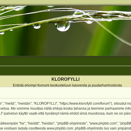
KLOROFYLLI
Entistä ehompi foorumi keskusteluun kasveista ja puutarhanhoidosta
 "meitä", "meidän", "KLOROFYLLI", "https://www.klorofylli.com/forum"), sitoudut n
-palvelua. Me voimme muuttaa näitä ehtoja koska tahansa ja teemme parhaamme inf
alvelun käyttö vaatii että hyväksyt nämä ehdot siinä muodossa, kuin ne on päivitet
keenpäin "he", "heidät", "heidän", "phpBB-ohjelmisto", "www.phpbb.com", "phpBB Gr
a se voidaan ladata osoitteesta
www.phpbb.com
. phpBB-ohjelmisto luo vain ympärist