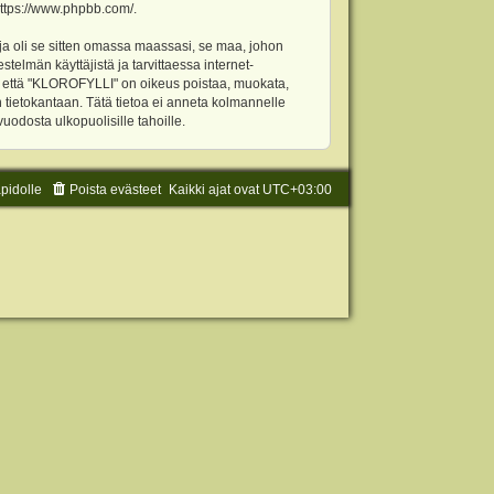
ttps://www.phpbb.com/
.
ja oli se sitten omassa maassasi, se maa, johon
stelmän käyttäjistä ja tarvittaessa internet-
t, että "KLOROFYLLI" on oikeus poistaa, muokata,
an tietokantaan. Tätä tietoa ei anneta kolmannelle
odosta ulkopuolisille tahoille.
äpidolle
Poista evästeet
Kaikki ajat ovat
UTC+03:00