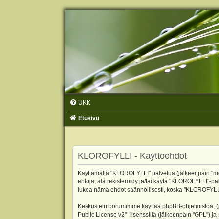
UKK
Etusivu
KLOROFYLLI - Käyttöehdot
Käyttämällä "KLOROFYLLI" palvelua (jälkeenpäin "me",
ehtoja, älä rekisteröidy ja/tai käytä "KLOROFYLLI"
lukea nämä ehdot säännöllisesti, koska "KLOROFYLLI"-p
Keskustelufoorumimme käyttää phpBB-ohjelmistoa, (jäl
Public License v2
" -lisenssillä (jälkeenpäin "GPL") j