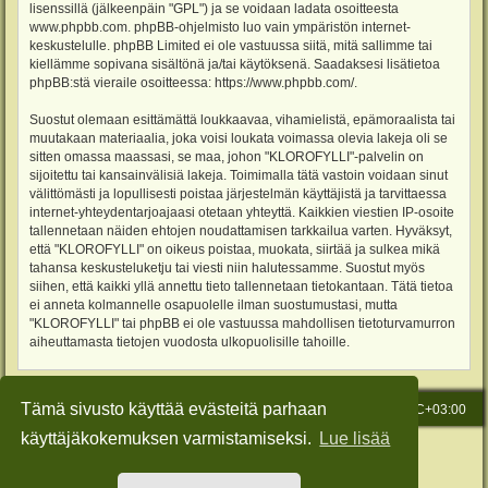
lisenssillä (jälkeenpäin "GPL") ja se voidaan ladata osoitteesta
www.phpbb.com
. phpBB-ohjelmisto luo vain ympäristön internet-
keskustelulle. phpBB Limited ei ole vastuussa siitä, mitä sallimme tai
kiellämme sopivana sisältönä ja/tai käytöksenä. Saadaksesi lisätietoa
phpBB:stä vieraile osoitteessa:
https://www.phpbb.com/
.
Suostut olemaan esittämättä loukkaavaa, vihamielistä, epämoraalista tai
muutakaan materiaalia, joka voisi loukata voimassa olevia lakeja oli se
sitten omassa maassasi, se maa, johon "KLOROFYLLI"-palvelin on
sijoitettu tai kansainvälisiä lakeja. Toimimalla tätä vastoin voidaan sinut
välittömästi ja lopullisesti poistaa järjestelmän käyttäjistä ja tarvittaessa
internet-yhteydentarjoajaasi otetaan yhteyttä. Kaikkien viestien IP-osoite
tallennetaan näiden ehtojen noudattamisen tarkkailua varten. Hyväksyt,
että "KLOROFYLLI" on oikeus poistaa, muokata, siirtää ja sulkea mikä
tahansa keskusteluketju tai viesti niin halutessamme. Suostut myös
siihen, että kaikki yllä annettu tieto tallennetaan tietokantaan. Tätä tietoa
ei anneta kolmannelle osapuolelle ilman suostumustasi, mutta
"KLOROFYLLI" tai phpBB ei ole vastuussa mahdollisen tietoturvamurron
aiheuttamasta tietojen vuodosta ulkopuolisille tahoille.
Tämä sivusto käyttää evästeitä parhaan
Etusivu
Viesti Ylläpidolle
Kaikki ajat ovat
UTC+03:00
käyttäjäkokemuksen varmistamiseksi.
Lue lisää
Keskustelufoorumin ohjelmisto
phpBB
® Forum Software © phpBB Limited
Käännös: phpBB Suomi (lurttinen, harritapio, Pettis)
Style: Green-Style-Slim by Joyce&Luna
phpBB-Style-Design