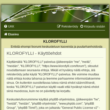
UKK
Rekisteröidy
Kirjaudu sisään
Etusivu
KLOROFYLLI
Entistä ehompi foorumi keskusteluun kasveista ja puutarhanhoidosta
KLOROFYLLI - Käyttöehdot
Käyttämällä "KLOROFYLLI" palvelua (jälkeenpäin "me", "meitä",
"meidän", "KLOROFYLLI", "https://www.klorofylli.com/forum"), sitoudut
noudattamaan seuraavia ehtoja. Mikäli et hyväksy näitä ehtoja, älä
rekisteröidy ja/tai käytä "KLOROFYLLI"-palvelua. Me voimme muuttaa
näitä ehtoja koska tahansa ja teemme parhaamme informoidaksemme
sinua. On kuitenkin suositeltavaa lukea nämä ehdot säännöllisesti,
koska "KLOROFYLLI"-palvelun käyttö vaatii että hyväksyt nämä ehdot
siinä muodossa, kuin ne on päivitetty tai korjattu.
Keskustelufoorumimme käyttää phpBB-ohjelmistoa, (jälkeenpäin "he",
"heidät", "heidän", "phpBB-ohjelmisto", "www.phpbb.com", "phpBB
Group", "phpBB Tiimit"), joka on julkaistu "
General Public License v2
" -