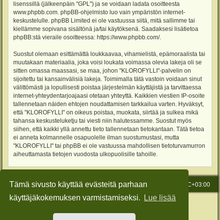
lisenssillä (jälkeenpäin "GPL") ja se voidaan ladata osoitteesta
www.phpbb.com
. phpBB-ohjelmisto luo vain ympäristön internet-
keskustelulle. phpBB Limited ei ole vastuussa siitä, mitä sallimme tai
kiellämme sopivana sisältönä ja/tai käytöksenä. Saadaksesi lisätietoa
phpBB:stä vieraile osoitteessa:
https://www.phpbb.com/
.
Suostut olemaan esittämättä loukkaavaa, vihamielistä, epämoraalista tai
muutakaan materiaalia, joka voisi loukata voimassa olevia lakeja oli se
sitten omassa maassasi, se maa, johon "KLOROFYLLI"-palvelin on
sijoitettu tai kansainvälisiä lakeja. Toimimalla tätä vastoin voidaan sinut
välittömästi ja lopullisesti poistaa järjestelmän käyttäjistä ja tarvittaessa
internet-yhteydentarjoajaasi otetaan yhteyttä. Kaikkien viestien IP-osoite
tallennetaan näiden ehtojen noudattamisen tarkkailua varten. Hyväksyt,
että "KLOROFYLLI" on oikeus poistaa, muokata, siirtää ja sulkea mikä
tahansa keskusteluketju tai viesti niin halutessamme. Suostut myös
siihen, että kaikki yllä annettu tieto tallennetaan tietokantaan. Tätä tietoa
ei anneta kolmannelle osapuolelle ilman suostumustasi, mutta
"KLOROFYLLI" tai phpBB ei ole vastuussa mahdollisen tietoturvamurron
aiheuttamasta tietojen vuodosta ulkopuolisille tahoille.
Tämä sivusto käyttää evästeitä parhaan
Etusivu
Viesti Ylläpidolle
Kaikki ajat ovat
UTC+03:00
käyttäjäkokemuksen varmistamiseksi.
Lue lisää
Keskustelufoorumin ohjelmisto
phpBB
® Forum Software © phpBB Limited
Käännös: phpBB Suomi (lurttinen, harritapio, Pettis)
Style: Green-Style-Slim by Joyce&Luna
phpBB-Style-Design