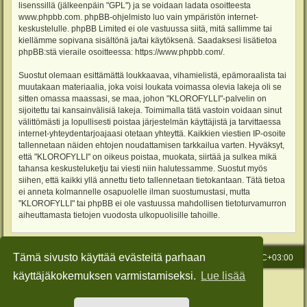
lisenssillä (jälkeenpäin "GPL") ja se voidaan ladata osoitteesta
www.phpbb.com
. phpBB-ohjelmisto luo vain ympäristön internet-
keskustelulle. phpBB Limited ei ole vastuussa siitä, mitä sallimme tai
kiellämme sopivana sisältönä ja/tai käytöksenä. Saadaksesi lisätietoa
phpBB:stä vieraile osoitteessa:
https://www.phpbb.com/
.
Suostut olemaan esittämättä loukkaavaa, vihamielistä, epämoraalista tai
muutakaan materiaalia, joka voisi loukata voimassa olevia lakeja oli se
sitten omassa maassasi, se maa, johon "KLOROFYLLI"-palvelin on
sijoitettu tai kansainvälisiä lakeja. Toimimalla tätä vastoin voidaan sinut
välittömästi ja lopullisesti poistaa järjestelmän käyttäjistä ja tarvittaessa
internet-yhteydentarjoajaasi otetaan yhteyttä. Kaikkien viestien IP-osoite
tallennetaan näiden ehtojen noudattamisen tarkkailua varten. Hyväksyt,
että "KLOROFYLLI" on oikeus poistaa, muokata, siirtää ja sulkea mikä
tahansa keskusteluketju tai viesti niin halutessamme. Suostut myös
siihen, että kaikki yllä annettu tieto tallennetaan tietokantaan. Tätä tietoa
ei anneta kolmannelle osapuolelle ilman suostumustasi, mutta
"KLOROFYLLI" tai phpBB ei ole vastuussa mahdollisen tietoturvamurron
aiheuttamasta tietojen vuodosta ulkopuolisille tahoille.
Tämä sivusto käyttää evästeitä parhaan
Etusivu
Viesti Ylläpidolle
Kaikki ajat ovat
UTC+03:00
käyttäjäkokemuksen varmistamiseksi.
Lue lisää
Keskustelufoorumin ohjelmisto
phpBB
® Forum Software © phpBB Limited
Käännös: phpBB Suomi (lurttinen, harritapio, Pettis)
Style: Green-Style-Slim by Joyce&Luna
phpBB-Style-Design