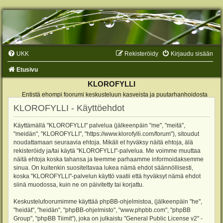
UKK
Rekisteröidy
Kirjaudu sisään
Etusivu
KLOROFYLLI
Entistä ehompi foorumi keskusteluun kasveista ja puutarhanhoidosta
KLOROFYLLI - Käyttöehdot
Käyttämällä "KLOROFYLLI" palvelua (jälkeenpäin "me", "meitä",
"meidän", "KLOROFYLLI", "https://www.klorofylli.com/forum"), sitoudut
noudattamaan seuraavia ehtoja. Mikäli et hyväksy näitä ehtoja, älä
rekisteröidy ja/tai käytä "KLOROFYLLI"-palvelua. Me voimme muuttaa
näitä ehtoja koska tahansa ja teemme parhaamme informoidaksemme
sinua. On kuitenkin suositeltavaa lukea nämä ehdot säännöllisesti,
koska "KLOROFYLLI"-palvelun käyttö vaatii että hyväksyt nämä ehdot
siinä muodossa, kuin ne on päivitetty tai korjattu.
Keskustelufoorumimme käyttää phpBB-ohjelmistoa, (jälkeenpäin "he",
"heidät", "heidän", "phpBB-ohjelmisto", "www.phpbb.com", "phpBB
Group", "phpBB Tiimit"), joka on julkaistu "
General Public License v2
" -