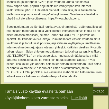
lisenssillä (jälkeenpäin "GPL") ja se voidaan ladata osoitteesta
www.phpbb.com
. phpBB-ohjelmisto luo vain ympäristön internet-
keskustelulle. phpBB Limited ei ole vastuussa siitä, mitä sallimme tai
kiellämme sopivana sisältönä ja/tai käytöksenä. Saadaksesi lisätietoa
phpBB:stä vieraile osoitteessa:
https://www.phpbb.com/
.
Suostut olemaan esittämättä loukkaavaa, vihamielistä, epämoraalista tai
muutakaan materiaalia, joka voisi loukata voimassa olevia lakeja oli se
sitten omassa maassasi, se maa, johon "KLOROFYLLI"-palvelin on
sijoitettu tai kansainvälisiä lakeja. Toimimalla tätä vastoin voidaan sinut
välittömästi ja lopullisesti poistaa järjestelmän käyttäjistä ja tarvittaessa
internet-yhteydentarjoajaasi otetaan yhteyttä. Kaikkien viestien IP-osoite
tallennetaan näiden ehtojen noudattamisen tarkkailua varten. Hyväksyt,
että "KLOROFYLLI" on oikeus poistaa, muokata, siirtää ja sulkea mikä
tahansa keskusteluketju tai viesti niin halutessamme. Suostut myös
siihen, että kaikki yllä annettu tieto tallennetaan tietokantaan. Tätä tietoa
ei anneta kolmannelle osapuolelle ilman suostumustasi, mutta
"KLOROFYLLI" tai phpBB ei ole vastuussa mahdollisen tietoturvamurron
aiheuttamasta tietojen vuodosta ulkopuolisille tahoille.
Tämä sivusto käyttää evästeitä parhaan
Etusivu
Viesti Ylläpidolle
Kaikki ajat ovat
UTC+03:00
käyttäjäkokemuksen varmistamiseksi.
Lue lisää
Keskustelufoorumin ohjelmisto
phpBB
® Forum Software © phpBB Limited
Käännös: phpBB Suomi (lurttinen, harritapio, Pettis)
Style: Green-Style-Slim by Joyce&Luna
phpBB-Style-Design