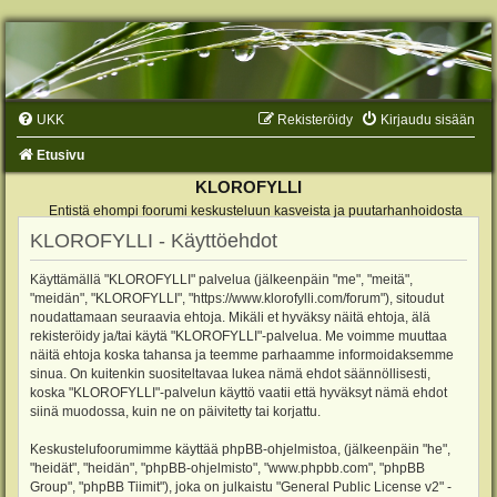
UKK
Rekisteröidy
Kirjaudu sisään
Etusivu
KLOROFYLLI
Entistä ehompi foorumi keskusteluun kasveista ja puutarhanhoidosta
KLOROFYLLI - Käyttöehdot
Käyttämällä "KLOROFYLLI" palvelua (jälkeenpäin "me", "meitä",
"meidän", "KLOROFYLLI", "https://www.klorofylli.com/forum"), sitoudut
noudattamaan seuraavia ehtoja. Mikäli et hyväksy näitä ehtoja, älä
rekisteröidy ja/tai käytä "KLOROFYLLI"-palvelua. Me voimme muuttaa
näitä ehtoja koska tahansa ja teemme parhaamme informoidaksemme
sinua. On kuitenkin suositeltavaa lukea nämä ehdot säännöllisesti,
koska "KLOROFYLLI"-palvelun käyttö vaatii että hyväksyt nämä ehdot
siinä muodossa, kuin ne on päivitetty tai korjattu.
Keskustelufoorumimme käyttää phpBB-ohjelmistoa, (jälkeenpäin "he",
"heidät", "heidän", "phpBB-ohjelmisto", "www.phpbb.com", "phpBB
Group", "phpBB Tiimit"), joka on julkaistu "
General Public License v2
" -