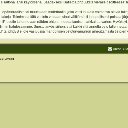
 sisältönä ja/tai käytöksenä. Saadaksesi lisätietoa phpBB:stä vieraile osoitteessa:
h
, epämoraalista tai muutakaan materiaalia, joka voisi loukata voimassa olevia lake
akeja. Toimimalla tätä vastoin voidaan sinut välittömästi ja lopullisesti poistaa järje
ien IP-osoite tallennetaan näiden ehtojen noudattamisen tarkkailua varten. Hyväksy
sti niin halutessamme. Suostut myös siihen, että kaikki yllä annettu tieto tallenneta
tai phpBB ei ole vastuussa mahdollisen tietoturvamurron aiheuttamasta tietojen vu
Viesti Yll
BB Limited