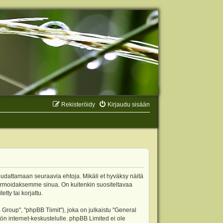
Rekisteröidy
Kirjaudu sisään
oudattamaan seuraavia ehtoja. Mikäli et hyväksy näitä
ormoidaksemme sinua. On kuitenkin suositeltavaa
ty tai korjattu.
oup", "phpBB Tiimit"), joka on julkaistu "
General
ön internet-keskustelulle. phpBB Limited ei ole