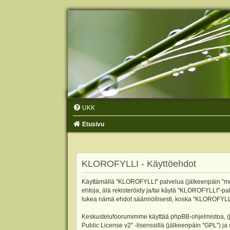
UKK
Etusivu
KLOROFYLLI - Käyttöehdot
Käyttämällä "KLOROFYLLI" palvelua (jälkeenpäin "me",
ehtoja, älä rekisteröidy ja/tai käytä "KLOROFYLLI"
lukea nämä ehdot säännöllisesti, koska "KLOROFYLLI"-p
Keskustelufoorumimme käyttää phpBB-ohjelmistoa, (jäl
Public License v2
" -lisenssillä (jälkeenpäin "GPL") j