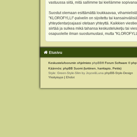
vastuussa siitä, mitä sallimme tai kiellämme sopivana
Suostut olemaan esittämättä loukkaavaa, vihamielistä
"KLOROFYLLI"-palvelin on sijoitettu tai kansainvälisiä l
yhteydentarjoajaasi otetaan yhteyttä. Kaikkien viest
siirtää ja sulkea mikä tahansa keskusteluketju tai vie
osapuolelle ilman suostumustasi, mutta "KLOROFYLLI" 
Etusivu
Keskustelufoorumin ohjelmisto
phpBB
® Forum Software © php
Käännös: phpBB Suomi (lurttinen, harritapio, Pettis)
Style: Green-Style-Slim by Joyce&Luna
phpBB-Style-Design
Yksityisyys
|
Ehdot