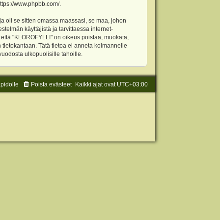
ttps://www.phpbb.com/
.
ja oli se sitten omassa maassasi, se maa, johon
stelmän käyttäjistä ja tarvittaessa internet-
t, että "KLOROFYLLI" on oikeus poistaa, muokata,
an tietokantaan. Tätä tietoa ei anneta kolmannelle
odosta ulkopuolisille tahoille.
äpidolle
Poista evästeet
Kaikki ajat ovat
UTC+03:00