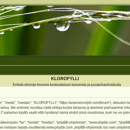
KLOROFYLLI
Entistä ehompi foorumi keskusteluun kasveista ja puutarhanhoidosta
 "meitä", "meidän", "KLOROFYLLI", "https://www.klorofylli.com/forum"), sitoudut n
-palvelua. Me voimme muuttaa näitä ehtoja koska tahansa ja teemme parhaamme inf
alvelun käyttö vaatii että hyväksyt nämä ehdot siinä muodossa, kuin ne on päivitet
keenpäin "he", "heidät", "heidän", "phpBB-ohjelmisto", "www.phpbb.com", "phpBB Gr
a se voidaan ladata osoitteesta
www.phpbb.com
. phpBB-ohjelmisto luo vain ympärist