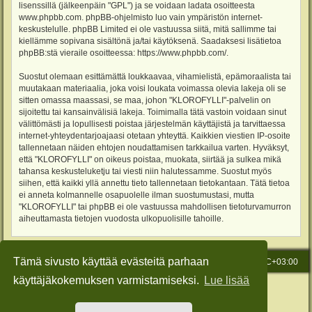
lisenssillä (jälkeenpäin "GPL") ja se voidaan ladata osoitteesta
www.phpbb.com
. phpBB-ohjelmisto luo vain ympäristön internet-
keskustelulle. phpBB Limited ei ole vastuussa siitä, mitä sallimme tai
kiellämme sopivana sisältönä ja/tai käytöksenä. Saadaksesi lisätietoa
phpBB:stä vieraile osoitteessa:
https://www.phpbb.com/
.
Suostut olemaan esittämättä loukkaavaa, vihamielistä, epämoraalista tai
muutakaan materiaalia, joka voisi loukata voimassa olevia lakeja oli se
sitten omassa maassasi, se maa, johon "KLOROFYLLI"-palvelin on
sijoitettu tai kansainvälisiä lakeja. Toimimalla tätä vastoin voidaan sinut
välittömästi ja lopullisesti poistaa järjestelmän käyttäjistä ja tarvittaessa
internet-yhteydentarjoajaasi otetaan yhteyttä. Kaikkien viestien IP-osoite
tallennetaan näiden ehtojen noudattamisen tarkkailua varten. Hyväksyt,
että "KLOROFYLLI" on oikeus poistaa, muokata, siirtää ja sulkea mikä
tahansa keskusteluketju tai viesti niin halutessamme. Suostut myös
siihen, että kaikki yllä annettu tieto tallennetaan tietokantaan. Tätä tietoa
ei anneta kolmannelle osapuolelle ilman suostumustasi, mutta
"KLOROFYLLI" tai phpBB ei ole vastuussa mahdollisen tietoturvamurron
aiheuttamasta tietojen vuodosta ulkopuolisille tahoille.
Tämä sivusto käyttää evästeitä parhaan
Etusivu
Viesti Ylläpidolle
Kaikki ajat ovat
UTC+03:00
käyttäjäkokemuksen varmistamiseksi.
Lue lisää
Keskustelufoorumin ohjelmisto
phpBB
® Forum Software © phpBB Limited
Käännös: phpBB Suomi (lurttinen, harritapio, Pettis)
Style: Green-Style-Slim by Joyce&Luna
phpBB-Style-Design