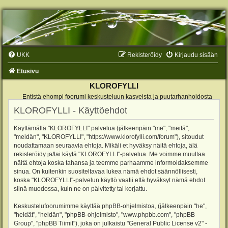
UKK
Rekisteröidy
Kirjaudu sisään
Etusivu
KLOROFYLLI
Entistä ehompi foorumi keskusteluun kasveista ja puutarhanhoidosta
KLOROFYLLI - Käyttöehdot
Käyttämällä "KLOROFYLLI" palvelua (jälkeenpäin "me", "meitä",
"meidän", "KLOROFYLLI", "https://www.klorofylli.com/forum"), sitoudut
noudattamaan seuraavia ehtoja. Mikäli et hyväksy näitä ehtoja, älä
rekisteröidy ja/tai käytä "KLOROFYLLI"-palvelua. Me voimme muuttaa
näitä ehtoja koska tahansa ja teemme parhaamme informoidaksemme
sinua. On kuitenkin suositeltavaa lukea nämä ehdot säännöllisesti,
koska "KLOROFYLLI"-palvelun käyttö vaatii että hyväksyt nämä ehdot
siinä muodossa, kuin ne on päivitetty tai korjattu.
Keskustelufoorumimme käyttää phpBB-ohjelmistoa, (jälkeenpäin "he",
"heidät", "heidän", "phpBB-ohjelmisto", "www.phpbb.com", "phpBB
Group", "phpBB Tiimit"), joka on julkaistu "
General Public License v2
" -