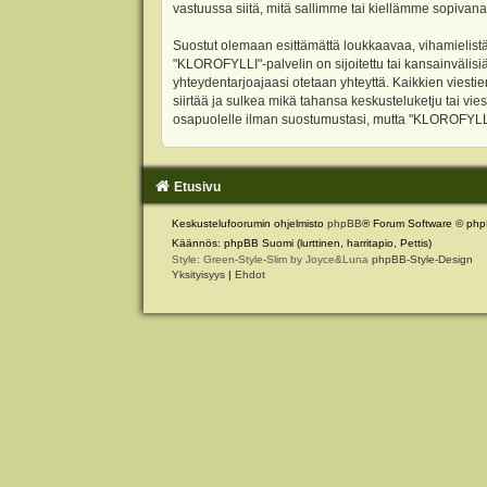
vastuussa siitä, mitä sallimme tai kiellämme sopivana
Suostut olemaan esittämättä loukkaavaa, vihamielistä
"KLOROFYLLI"-palvelin on sijoitettu tai kansainvälisiä l
yhteydentarjoajaasi otetaan yhteyttä. Kaikkien viest
siirtää ja sulkea mikä tahansa keskusteluketju tai vie
osapuolelle ilman suostumustasi, mutta "KLOROFYLLI" 
Etusivu
Keskustelufoorumin ohjelmisto
phpBB
® Forum Software © php
Käännös: phpBB Suomi (lurttinen, harritapio, Pettis)
Style: Green-Style-Slim by Joyce&Luna
phpBB-Style-Design
Yksityisyys
|
Ehdot