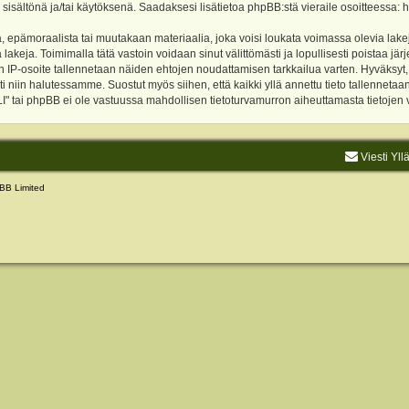
 sisältönä ja/tai käytöksenä. Saadaksesi lisätietoa phpBB:stä vieraile osoitteessa:
h
, epämoraalista tai muutakaan materiaalia, joka voisi loukata voimassa olevia lake
akeja. Toimimalla tätä vastoin voidaan sinut välittömästi ja lopullisesti poistaa järje
ien IP-osoite tallennetaan näiden ehtojen noudattamisen tarkkailua varten. Hyväksy
sti niin halutessamme. Suostut myös siihen, että kaikki yllä annettu tieto tallenneta
tai phpBB ei ole vastuussa mahdollisen tietoturvamurron aiheuttamasta tietojen vu
Viesti Yll
BB Limited