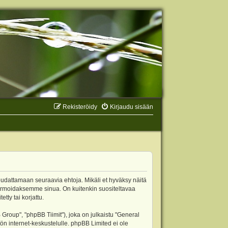
Rekisteröidy
Kirjaudu sisään
oudattamaan seuraavia ehtoja. Mikäli et hyväksy näitä
ormoidaksemme sinua. On kuitenkin suositeltavaa
ty tai korjattu.
oup", "phpBB Tiimit"), joka on julkaistu "
General
ön internet-keskustelulle. phpBB Limited ei ole