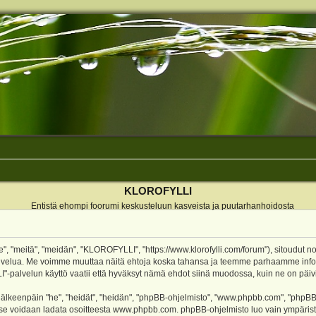
KLOROFYLLI
Entistä ehompi foorumi keskusteluun kasveista ja puutarhanhoidosta
 "meitä", "meidän", "KLOROFYLLI", "https://www.klorofylli.com/forum"), sitoudut n
-palvelua. Me voimme muuttaa näitä ehtoja koska tahansa ja teemme parhaamme inf
alvelun käyttö vaatii että hyväksyt nämä ehdot siinä muodossa, kuin ne on päivitet
keenpäin "he", "heidät", "heidän", "phpBB-ohjelmisto", "www.phpbb.com", "phpBB Gr
a se voidaan ladata osoitteesta
www.phpbb.com
. phpBB-ohjelmisto luo vain ympärist