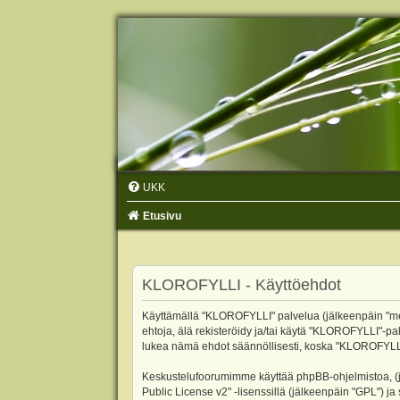
UKK
Etusivu
KLOROFYLLI - Käyttöehdot
Käyttämällä "KLOROFYLLI" palvelua (jälkeenpäin "me",
ehtoja, älä rekisteröidy ja/tai käytä "KLOROFYLLI"
lukea nämä ehdot säännöllisesti, koska "KLOROFYLLI"-p
Keskustelufoorumimme käyttää phpBB-ohjelmistoa, (jäl
Public License v2
" -lisenssillä (jälkeenpäin "GPL") j