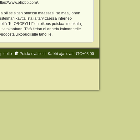
ttps://www.phpbb.com/
.
ja oli se sitten omassa maassasi, se maa, johon
stelmän käyttäjistä ja tarvittaessa internet-
t, että "KLOROFYLLI" on oikeus poistaa, muokata,
an tietokantaan. Tätä tietoa ei anneta kolmannelle
odosta ulkopuolisille tahoille.
äpidolle
Poista evästeet
Kaikki ajat ovat
UTC+03:00