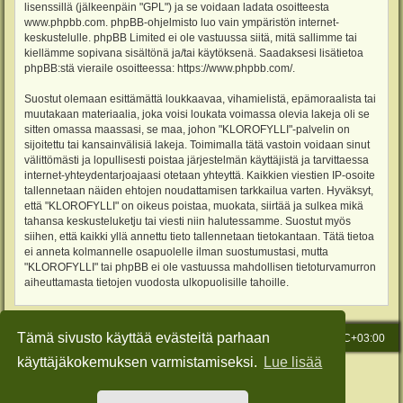
lisenssillä (jälkeenpäin "GPL") ja se voidaan ladata osoitteesta
www.phpbb.com
. phpBB-ohjelmisto luo vain ympäristön internet-
keskustelulle. phpBB Limited ei ole vastuussa siitä, mitä sallimme tai
kiellämme sopivana sisältönä ja/tai käytöksenä. Saadaksesi lisätietoa
phpBB:stä vieraile osoitteessa:
https://www.phpbb.com/
.
Suostut olemaan esittämättä loukkaavaa, vihamielistä, epämoraalista tai
muutakaan materiaalia, joka voisi loukata voimassa olevia lakeja oli se
sitten omassa maassasi, se maa, johon "KLOROFYLLI"-palvelin on
sijoitettu tai kansainvälisiä lakeja. Toimimalla tätä vastoin voidaan sinut
välittömästi ja lopullisesti poistaa järjestelmän käyttäjistä ja tarvittaessa
internet-yhteydentarjoajaasi otetaan yhteyttä. Kaikkien viestien IP-osoite
tallennetaan näiden ehtojen noudattamisen tarkkailua varten. Hyväksyt,
että "KLOROFYLLI" on oikeus poistaa, muokata, siirtää ja sulkea mikä
tahansa keskusteluketju tai viesti niin halutessamme. Suostut myös
siihen, että kaikki yllä annettu tieto tallennetaan tietokantaan. Tätä tietoa
ei anneta kolmannelle osapuolelle ilman suostumustasi, mutta
"KLOROFYLLI" tai phpBB ei ole vastuussa mahdollisen tietoturvamurron
aiheuttamasta tietojen vuodosta ulkopuolisille tahoille.
Tämä sivusto käyttää evästeitä parhaan
Etusivu
Viesti Ylläpidolle
Kaikki ajat ovat
UTC+03:00
käyttäjäkokemuksen varmistamiseksi.
Lue lisää
Keskustelufoorumin ohjelmisto
phpBB
® Forum Software © phpBB Limited
Käännös: phpBB Suomi (lurttinen, harritapio, Pettis)
Style: Green-Style-Slim by Joyce&Luna
phpBB-Style-Design