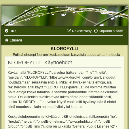
UKK
Rekisteröidy
Kirjaudu sisään
Etusivu
KLOROFYLLI
Entistä ehompi foorumi keskusteluun kasveista ja puutarhanhoidosta
KLOROFYLLI - Käyttöehdot
Käyttämällä "KLOROFYLLI" palvelua (jälkeenpäin "me", "meitä",
"meidän", "KLOROFYLLI", "https://www.klorofylli.com/forum"), sitoudut
noudattamaan seuraavia ehtoja. Mikäli et hyväksy näitä ehtoja, älä
rekisteröidy ja/tai käytä "KLOROFYLLI"-palvelua. Me voimme muuttaa
näitä ehtoja koska tahansa ja teemme parhaamme informoidaksemme
sinua. On kuitenkin suositeltavaa lukea nämä ehdot säännöllisesti,
koska "KLOROFYLLI"-palvelun käyttö vaatii että hyväksyt nämä ehdot
siinä muodossa, kuin ne on päivitetty tai korjattu.
Keskustelufoorumimme käyttää phpBB-ohjelmistoa, (jälkeenpäin "he",
"heidät", "heidän", "phpBB-ohjelmisto", "www.phpbb.com", "phpBB
Group", "phpBB Tiimit"), joka on julkaistu "
General Public License v2
" -