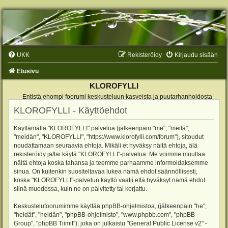
UKK
Rekisteröidy
Kirjaudu sisään
Etusivu
KLOROFYLLI
Entistä ehompi foorumi keskusteluun kasveista ja puutarhanhoidosta
KLOROFYLLI - Käyttöehdot
Käyttämällä "KLOROFYLLI" palvelua (jälkeenpäin "me", "meitä",
"meidän", "KLOROFYLLI", "https://www.klorofylli.com/forum"), sitoudut
noudattamaan seuraavia ehtoja. Mikäli et hyväksy näitä ehtoja, älä
rekisteröidy ja/tai käytä "KLOROFYLLI"-palvelua. Me voimme muuttaa
näitä ehtoja koska tahansa ja teemme parhaamme informoidaksemme
sinua. On kuitenkin suositeltavaa lukea nämä ehdot säännöllisesti,
koska "KLOROFYLLI"-palvelun käyttö vaatii että hyväksyt nämä ehdot
siinä muodossa, kuin ne on päivitetty tai korjattu.
Keskustelufoorumimme käyttää phpBB-ohjelmistoa, (jälkeenpäin "he",
"heidät", "heidän", "phpBB-ohjelmisto", "www.phpbb.com", "phpBB
Group", "phpBB Tiimit"), joka on julkaistu "
General Public License v2
" -