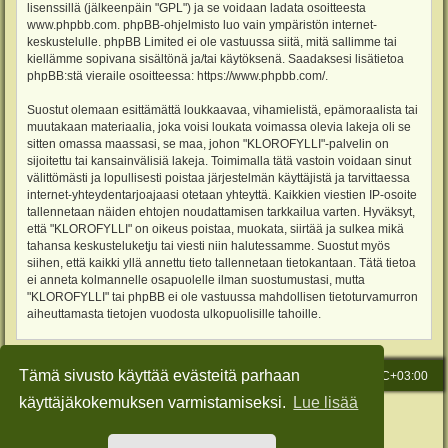
lisenssillä (jälkeenpäin "GPL") ja se voidaan ladata osoitteesta
www.phpbb.com
. phpBB-ohjelmisto luo vain ympäristön internet-
keskustelulle. phpBB Limited ei ole vastuussa siitä, mitä sallimme tai
kiellämme sopivana sisältönä ja/tai käytöksenä. Saadaksesi lisätietoa
phpBB:stä vieraile osoitteessa:
https://www.phpbb.com/
.
Suostut olemaan esittämättä loukkaavaa, vihamielistä, epämoraalista tai
muutakaan materiaalia, joka voisi loukata voimassa olevia lakeja oli se
sitten omassa maassasi, se maa, johon "KLOROFYLLI"-palvelin on
sijoitettu tai kansainvälisiä lakeja. Toimimalla tätä vastoin voidaan sinut
välittömästi ja lopullisesti poistaa järjestelmän käyttäjistä ja tarvittaessa
internet-yhteydentarjoajaasi otetaan yhteyttä. Kaikkien viestien IP-osoite
tallennetaan näiden ehtojen noudattamisen tarkkailua varten. Hyväksyt,
että "KLOROFYLLI" on oikeus poistaa, muokata, siirtää ja sulkea mikä
tahansa keskusteluketju tai viesti niin halutessamme. Suostut myös
siihen, että kaikki yllä annettu tieto tallennetaan tietokantaan. Tätä tietoa
ei anneta kolmannelle osapuolelle ilman suostumustasi, mutta
"KLOROFYLLI" tai phpBB ei ole vastuussa mahdollisen tietoturvamurron
aiheuttamasta tietojen vuodosta ulkopuolisille tahoille.
Tämä sivusto käyttää evästeitä parhaan
Etusivu
Viesti Ylläpidolle
Kaikki ajat ovat
UTC+03:00
käyttäjäkokemuksen varmistamiseksi.
Lue lisää
Keskustelufoorumin ohjelmisto
phpBB
® Forum Software © phpBB Limited
Käännös: phpBB Suomi (lurttinen, harritapio, Pettis)
Style: Green-Style-Slim by Joyce&Luna
phpBB-Style-Design