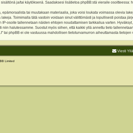
 sisältönä ja/tai käytöksenä. Saadaksesi lisätietoa phpBB:stä vieraile osoitteessa:
h
, epämoraalista tai muutakaan materiaalia, joka voisi loukata voimassa olevia lake
akeja. Toimimalla tätä vastoin voidaan sinut välittömästi ja lopullisesti poistaa järje
ien IP-osoite tallennetaan näiden ehtojen noudattamisen tarkkailua varten. Hyväksy
sti niin halutessamme. Suostut myös siihen, että kaikki yllä annettu tieto tallenneta
tai phpBB ei ole vastuussa mahdollisen tietoturvamurron aiheuttamasta tietojen vu
Viesti Yll
BB Limited