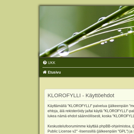
UKK
Etusivu
KLOROFYLLI - Käyttöehdot
Käyttämällä "KLOROFYLLI" palvelua (jälkeenpäin "me",
ehtoja, älä rekisteröidy ja/tai käytä "KLOROFYLLI"
lukea nämä ehdot säännöllisesti, koska "KLOROFYLLI"-p
Keskustelufoorumimme käyttää phpBB-ohjelmistoa, (jäl
Public License v2
" -lisenssillä (jälkeenpäin "GPL") j