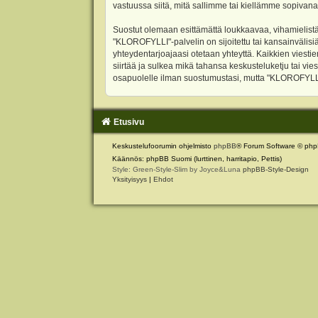
vastuussa siitä, mitä sallimme tai kiellämme sopivana
Suostut olemaan esittämättä loukkaavaa, vihamielistä
"KLOROFYLLI"-palvelin on sijoitettu tai kansainvälisiä l
yhteydentarjoajaasi otetaan yhteyttä. Kaikkien viest
siirtää ja sulkea mikä tahansa keskusteluketju tai vie
osapuolelle ilman suostumustasi, mutta "KLOROFYLLI" 
Etusivu
Keskustelufoorumin ohjelmisto
phpBB
® Forum Software © php
Käännös: phpBB Suomi (lurttinen, harritapio, Pettis)
Style: Green-Style-Slim by Joyce&Luna
phpBB-Style-Design
Yksityisyys
|
Ehdot