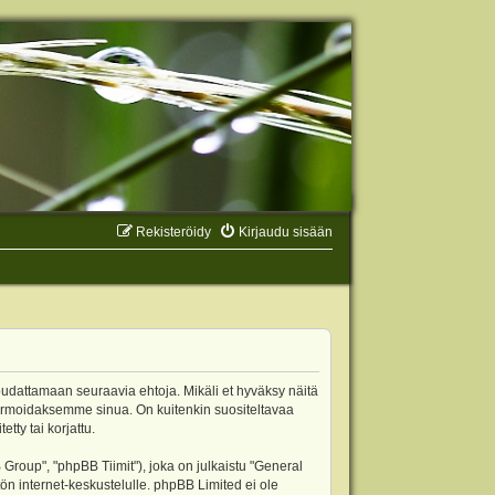
Rekisteröidy
Kirjaudu sisään
oudattamaan seuraavia ehtoja. Mikäli et hyväksy näitä
ormoidaksemme sinua. On kuitenkin suositeltavaa
ty tai korjattu.
oup", "phpBB Tiimit"), joka on julkaistu "
General
ön internet-keskustelulle. phpBB Limited ei ole