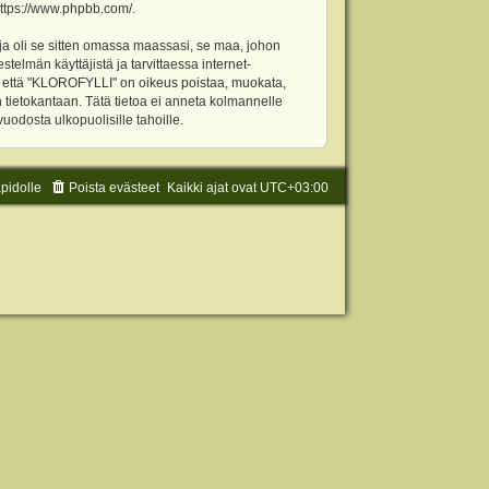
ttps://www.phpbb.com/
.
ja oli se sitten omassa maassasi, se maa, johon
stelmän käyttäjistä ja tarvittaessa internet-
t, että "KLOROFYLLI" on oikeus poistaa, muokata,
an tietokantaan. Tätä tietoa ei anneta kolmannelle
odosta ulkopuolisille tahoille.
äpidolle
Poista evästeet
Kaikki ajat ovat
UTC+03:00