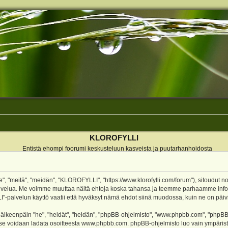
KLOROFYLLI
Entistä ehompi foorumi keskusteluun kasveista ja puutarhanhoidosta
 "meitä", "meidän", "KLOROFYLLI", "https://www.klorofylli.com/forum"), sitoudut n
-palvelua. Me voimme muuttaa näitä ehtoja koska tahansa ja teemme parhaamme inf
alvelun käyttö vaatii että hyväksyt nämä ehdot siinä muodossa, kuin ne on päivitet
keenpäin "he", "heidät", "heidän", "phpBB-ohjelmisto", "www.phpbb.com", "phpBB Gr
a se voidaan ladata osoitteesta
www.phpbb.com
. phpBB-ohjelmisto luo vain ympärist