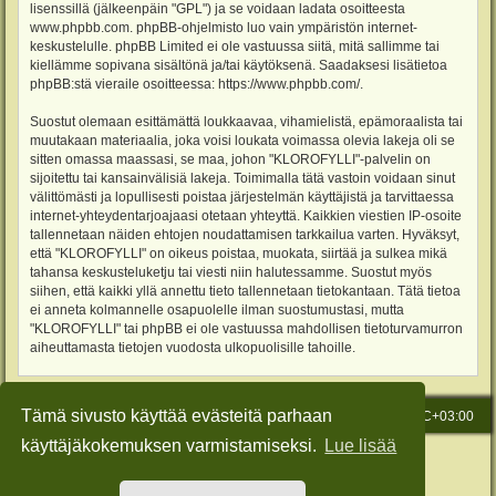
lisenssillä (jälkeenpäin "GPL") ja se voidaan ladata osoitteesta
www.phpbb.com
. phpBB-ohjelmisto luo vain ympäristön internet-
keskustelulle. phpBB Limited ei ole vastuussa siitä, mitä sallimme tai
kiellämme sopivana sisältönä ja/tai käytöksenä. Saadaksesi lisätietoa
phpBB:stä vieraile osoitteessa:
https://www.phpbb.com/
.
Suostut olemaan esittämättä loukkaavaa, vihamielistä, epämoraalista tai
muutakaan materiaalia, joka voisi loukata voimassa olevia lakeja oli se
sitten omassa maassasi, se maa, johon "KLOROFYLLI"-palvelin on
sijoitettu tai kansainvälisiä lakeja. Toimimalla tätä vastoin voidaan sinut
välittömästi ja lopullisesti poistaa järjestelmän käyttäjistä ja tarvittaessa
internet-yhteydentarjoajaasi otetaan yhteyttä. Kaikkien viestien IP-osoite
tallennetaan näiden ehtojen noudattamisen tarkkailua varten. Hyväksyt,
että "KLOROFYLLI" on oikeus poistaa, muokata, siirtää ja sulkea mikä
tahansa keskusteluketju tai viesti niin halutessamme. Suostut myös
siihen, että kaikki yllä annettu tieto tallennetaan tietokantaan. Tätä tietoa
ei anneta kolmannelle osapuolelle ilman suostumustasi, mutta
"KLOROFYLLI" tai phpBB ei ole vastuussa mahdollisen tietoturvamurron
aiheuttamasta tietojen vuodosta ulkopuolisille tahoille.
Tämä sivusto käyttää evästeitä parhaan
Etusivu
Viesti Ylläpidolle
Kaikki ajat ovat
UTC+03:00
käyttäjäkokemuksen varmistamiseksi.
Lue lisää
Keskustelufoorumin ohjelmisto
phpBB
® Forum Software © phpBB Limited
Käännös: phpBB Suomi (lurttinen, harritapio, Pettis)
Style: Green-Style-Slim by Joyce&Luna
phpBB-Style-Design