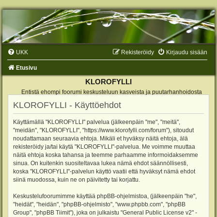
UKK
Rekisteröidy
Kirjaudu sisään
Etusivu
KLOROFYLLI
Entistä ehompi foorumi keskusteluun kasveista ja puutarhanhoidosta
KLOROFYLLI - Käyttöehdot
Käyttämällä "KLOROFYLLI" palvelua (jälkeenpäin "me", "meitä",
"meidän", "KLOROFYLLI", "https://www.klorofylli.com/forum"), sitoudut
noudattamaan seuraavia ehtoja. Mikäli et hyväksy näitä ehtoja, älä
rekisteröidy ja/tai käytä "KLOROFYLLI"-palvelua. Me voimme muuttaa
näitä ehtoja koska tahansa ja teemme parhaamme informoidaksemme
sinua. On kuitenkin suositeltavaa lukea nämä ehdot säännöllisesti,
koska "KLOROFYLLI"-palvelun käyttö vaatii että hyväksyt nämä ehdot
siinä muodossa, kuin ne on päivitetty tai korjattu.
Keskustelufoorumimme käyttää phpBB-ohjelmistoa, (jälkeenpäin "he",
"heidät", "heidän", "phpBB-ohjelmisto", "www.phpbb.com", "phpBB
Group", "phpBB Tiimit"), joka on julkaistu "
General Public License v2
" -