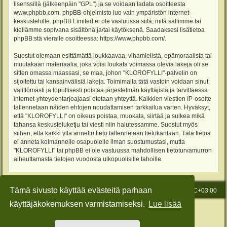
lisenssillä (jälkeenpäin "GPL") ja se voidaan ladata osoitteesta
www.phpbb.com
. phpBB-ohjelmisto luo vain ympäristön internet-
keskustelulle. phpBB Limited ei ole vastuussa siitä, mitä sallimme tai
kiellämme sopivana sisältönä ja/tai käytöksenä. Saadaksesi lisätietoa
phpBB:stä vieraile osoitteessa:
https://www.phpbb.com/
.
Suostut olemaan esittämättä loukkaavaa, vihamielistä, epämoraalista tai
muutakaan materiaalia, joka voisi loukata voimassa olevia lakeja oli se
sitten omassa maassasi, se maa, johon "KLOROFYLLI"-palvelin on
sijoitettu tai kansainvälisiä lakeja. Toimimalla tätä vastoin voidaan sinut
välittömästi ja lopullisesti poistaa järjestelmän käyttäjistä ja tarvittaessa
internet-yhteydentarjoajaasi otetaan yhteyttä. Kaikkien viestien IP-osoite
tallennetaan näiden ehtojen noudattamisen tarkkailua varten. Hyväksyt,
että "KLOROFYLLI" on oikeus poistaa, muokata, siirtää ja sulkea mikä
tahansa keskusteluketju tai viesti niin halutessamme. Suostut myös
siihen, että kaikki yllä annettu tieto tallennetaan tietokantaan. Tätä tietoa
ei anneta kolmannelle osapuolelle ilman suostumustasi, mutta
"KLOROFYLLI" tai phpBB ei ole vastuussa mahdollisen tietoturvamurron
aiheuttamasta tietojen vuodosta ulkopuolisille tahoille.
Tämä sivusto käyttää evästeitä parhaan
Etusivu
Viesti Ylläpidolle
Kaikki ajat ovat
UTC+03:00
käyttäjäkokemuksen varmistamiseksi.
Lue lisää
Keskustelufoorumin ohjelmisto
phpBB
® Forum Software © phpBB Limited
Käännös: phpBB Suomi (lurttinen, harritapio, Pettis)
Style: Green-Style-Slim by Joyce&Luna
phpBB-Style-Design