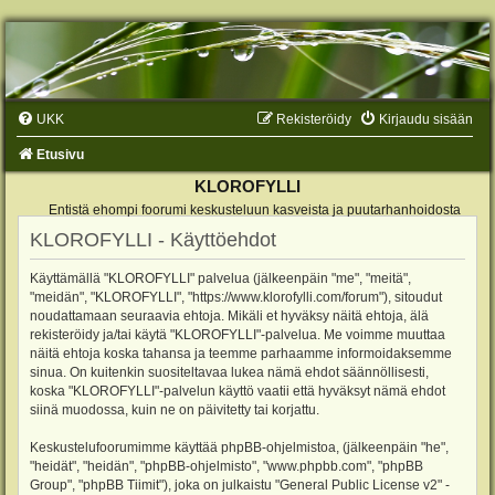
UKK
Rekisteröidy
Kirjaudu sisään
Etusivu
KLOROFYLLI
Entistä ehompi foorumi keskusteluun kasveista ja puutarhanhoidosta
KLOROFYLLI - Käyttöehdot
Käyttämällä "KLOROFYLLI" palvelua (jälkeenpäin "me", "meitä",
"meidän", "KLOROFYLLI", "https://www.klorofylli.com/forum"), sitoudut
noudattamaan seuraavia ehtoja. Mikäli et hyväksy näitä ehtoja, älä
rekisteröidy ja/tai käytä "KLOROFYLLI"-palvelua. Me voimme muuttaa
näitä ehtoja koska tahansa ja teemme parhaamme informoidaksemme
sinua. On kuitenkin suositeltavaa lukea nämä ehdot säännöllisesti,
koska "KLOROFYLLI"-palvelun käyttö vaatii että hyväksyt nämä ehdot
siinä muodossa, kuin ne on päivitetty tai korjattu.
Keskustelufoorumimme käyttää phpBB-ohjelmistoa, (jälkeenpäin "he",
"heidät", "heidän", "phpBB-ohjelmisto", "www.phpbb.com", "phpBB
Group", "phpBB Tiimit"), joka on julkaistu "
General Public License v2
" -