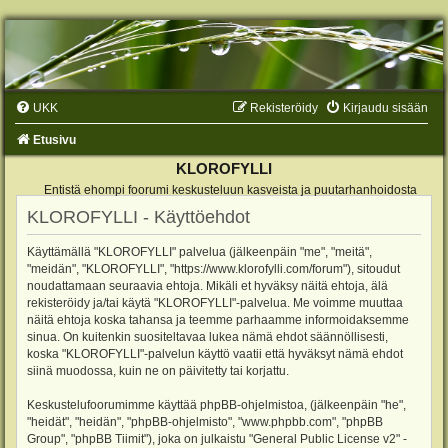
UKK
Rekisteröidy
Kirjaudu sisään
Etusivu
KLOROFYLLI
Entistä ehompi foorumi keskusteluun kasveista ja puutarhanhoidosta
KLOROFYLLI - Käyttöehdot
Käyttämällä "KLOROFYLLI" palvelua (jälkeenpäin "me", "meitä",
"meidän", "KLOROFYLLI", "https://www.klorofylli.com/forum"), sitoudut
noudattamaan seuraavia ehtoja. Mikäli et hyväksy näitä ehtoja, älä
rekisteröidy ja/tai käytä "KLOROFYLLI"-palvelua. Me voimme muuttaa
näitä ehtoja koska tahansa ja teemme parhaamme informoidaksemme
sinua. On kuitenkin suositeltavaa lukea nämä ehdot säännöllisesti,
koska "KLOROFYLLI"-palvelun käyttö vaatii että hyväksyt nämä ehdot
siinä muodossa, kuin ne on päivitetty tai korjattu.
Keskustelufoorumimme käyttää phpBB-ohjelmistoa, (jälkeenpäin "he",
"heidät", "heidän", "phpBB-ohjelmisto", "www.phpbb.com", "phpBB
Group", "phpBB Tiimit"), joka on julkaistu "
General Public License v2
" -