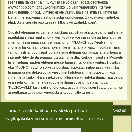
lisenssillä (jälkeenpäin "GPL") ja se voidaan ladata osoitteesta
www.phpbb.com
. phpBB-ohjelmisto luo vain ympäristön internet-
keskustelulle. phpBB Limited ei ole vastuussa siitä, mitä sallimme tai
kiellämme sopivana sisältönä ja/tai käytöksenä. Saadaksesi lisätietoa
phpBB:stä vieraile osoitteessa:
https://www.phpbb.com/
.
Suostut olemaan esittämättä loukkaavaa, vihamielistä, epämoraalista tai
muutakaan materiaalia, joka voisi loukata voimassa olevia lakeja oli se
sitten omassa maassasi, se maa, johon "KLOROFYLLI"-palvelin on
sijoitettu tai kansainvälisiä lakeja. Toimimalla tätä vastoin voidaan sinut
välittömästi ja lopullisesti poistaa järjestelmän käyttäjistä ja tarvittaessa
internet-yhteydentarjoajaasi otetaan yhteyttä. Kaikkien viestien IP-osoite
tallennetaan näiden ehtojen noudattamisen tarkkailua varten. Hyväksyt,
että "KLOROFYLLI" on oikeus poistaa, muokata, siirtää ja sulkea mikä
tahansa keskusteluketju tai viesti niin halutessamme. Suostut myös
siihen, että kaikki yllä annettu tieto tallennetaan tietokantaan. Tätä tietoa
ei anneta kolmannelle osapuolelle ilman suostumustasi, mutta
"KLOROFYLLI" tai phpBB ei ole vastuussa mahdollisen tietoturvamurron
aiheuttamasta tietojen vuodosta ulkopuolisille tahoille.
Tämä sivusto käyttää evästeitä parhaan
Etusivu
Viesti Ylläpidolle
Kaikki ajat ovat
UTC+03:00
käyttäjäkokemuksen varmistamiseksi.
Lue lisää
Keskustelufoorumin ohjelmisto
phpBB
® Forum Software © phpBB Limited
Käännös: phpBB Suomi (lurttinen, harritapio, Pettis)
Style: Green-Style-Slim by Joyce&Luna
phpBB-Style-Design