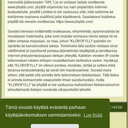
lisenssillä (jälkeenpäin "GPL") ja se voidaan ladata osoitteesta
www.phpbb.com
. phpBB-ohjelmisto luo vain ympäristön internet-
keskustelulle. phpBB Limited ei ole vastuussa siitä, mitä sallimme tai
kiellämme sopivana sisältönä ja/tai käytöksenä. Saadaksesi lisätietoa
phpBB:stä vieraile osoitteessa:
https://www.phpbb.com/
.
Suostut olemaan esittämättä loukkaavaa, vihamielistä, epämoraalista tai
muutakaan materiaalia, joka voisi loukata voimassa olevia lakeja oli se
sitten omassa maassasi, se maa, johon "KLOROFYLLI"-palvelin on
sijoitettu tai kansainvälisiä lakeja. Toimimalla tätä vastoin voidaan sinut
välittömästi ja lopullisesti poistaa järjestelmän käyttäjistä ja tarvittaessa
internet-yhteydentarjoajaasi otetaan yhteyttä. Kaikkien viestien IP-osoite
tallennetaan näiden ehtojen noudattamisen tarkkailua varten. Hyväksyt,
että "KLOROFYLLI" on oikeus poistaa, muokata, siirtää ja sulkea mikä
tahansa keskusteluketju tai viesti niin halutessamme. Suostut myös
siihen, että kaikki yllä annettu tieto tallennetaan tietokantaan. Tätä tietoa
ei anneta kolmannelle osapuolelle ilman suostumustasi, mutta
"KLOROFYLLI" tai phpBB ei ole vastuussa mahdollisen tietoturvamurron
aiheuttamasta tietojen vuodosta ulkopuolisille tahoille.
Tämä sivusto käyttää evästeitä parhaan
Etusivu
Viesti Ylläpidolle
Kaikki ajat ovat
UTC+03:00
käyttäjäkokemuksen varmistamiseksi.
Lue lisää
Keskustelufoorumin ohjelmisto
phpBB
® Forum Software © phpBB Limited
Käännös: phpBB Suomi (lurttinen, harritapio, Pettis)
Style: Green-Style-Slim by Joyce&Luna
phpBB-Style-Design