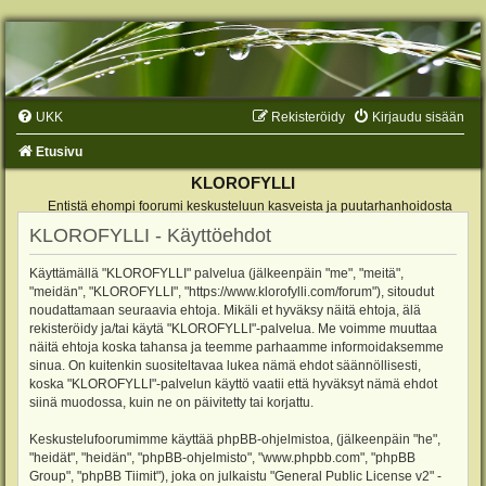
UKK
Rekisteröidy
Kirjaudu sisään
Etusivu
KLOROFYLLI
Entistä ehompi foorumi keskusteluun kasveista ja puutarhanhoidosta
KLOROFYLLI - Käyttöehdot
Käyttämällä "KLOROFYLLI" palvelua (jälkeenpäin "me", "meitä",
"meidän", "KLOROFYLLI", "https://www.klorofylli.com/forum"), sitoudut
noudattamaan seuraavia ehtoja. Mikäli et hyväksy näitä ehtoja, älä
rekisteröidy ja/tai käytä "KLOROFYLLI"-palvelua. Me voimme muuttaa
näitä ehtoja koska tahansa ja teemme parhaamme informoidaksemme
sinua. On kuitenkin suositeltavaa lukea nämä ehdot säännöllisesti,
koska "KLOROFYLLI"-palvelun käyttö vaatii että hyväksyt nämä ehdot
siinä muodossa, kuin ne on päivitetty tai korjattu.
Keskustelufoorumimme käyttää phpBB-ohjelmistoa, (jälkeenpäin "he",
"heidät", "heidän", "phpBB-ohjelmisto", "www.phpbb.com", "phpBB
Group", "phpBB Tiimit"), joka on julkaistu "
General Public License v2
" -