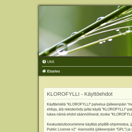
UKK
Etusivu
KLOROFYLLI - Käyttöehdot
Käyttämällä "KLOROFYLLI" palvelua (jälkeenpäin "me",
ehtoja, älä rekisteröidy ja/tai käytä "KLOROFYLLI"
lukea nämä ehdot säännöllisesti, koska "KLOROFYLLI"-p
Keskustelufoorumimme käyttää phpBB-ohjelmistoa, (jäl
Public License v2
" -lisenssillä (jälkeenpäin "GPL") j