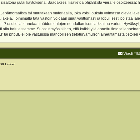
 sisältönä ja/tai käytöksenä. Saadaksesi lisätietoa phpBB:stä vieraile osoitteessa:
h
, epämoraalista tai muutakaan materiaalia, joka voisi loukata voimassa olevia lake
akeja. Toimimalla tätä vastoin voidaan sinut välittömästi ja lopullisesti poistaa järje
ien IP-osoite tallennetaan näiden ehtojen noudattamisen tarkkailua varten. Hyväksy
sti niin halutessamme. Suostut myös siihen, että kaikki yllä annettu tieto tallenneta
tai phpBB ei ole vastuussa mahdollisen tietoturvamurron aiheuttamasta tietojen vu
Viesti Yll
BB Limited