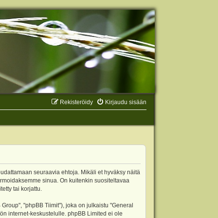
Rekisteröidy
Kirjaudu sisään
oudattamaan seuraavia ehtoja. Mikäli et hyväksy näitä
ormoidaksemme sinua. On kuitenkin suositeltavaa
ty tai korjattu.
oup", "phpBB Tiimit"), joka on julkaistu "
General
ön internet-keskustelulle. phpBB Limited ei ole