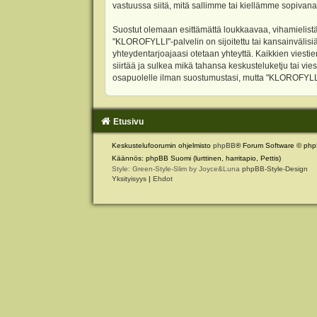
vastuussa siitä, mitä sallimme tai kiellämme sopivana
Suostut olemaan esittämättä loukkaavaa, vihamielistä
"KLOROFYLLI"-palvelin on sijoitettu tai kansainvälisiä l
yhteydentarjoajaasi otetaan yhteyttä. Kaikkien viest
siirtää ja sulkea mikä tahansa keskusteluketju tai vie
osapuolelle ilman suostumustasi, mutta "KLOROFYLLI" 
Etusivu
Keskustelufoorumin ohjelmisto
phpBB
® Forum Software © php
Käännös: phpBB Suomi (lurttinen, harritapio, Pettis)
Style: Green-Style-Slim by Joyce&Luna
phpBB-Style-Design
Yksityisyys
|
Ehdot