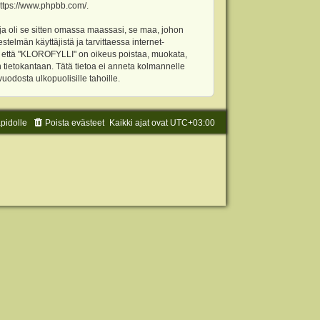
ttps://www.phpbb.com/
.
ja oli se sitten omassa maassasi, se maa, johon
stelmän käyttäjistä ja tarvittaessa internet-
t, että "KLOROFYLLI" on oikeus poistaa, muokata,
an tietokantaan. Tätä tietoa ei anneta kolmannelle
odosta ulkopuolisille tahoille.
äpidolle
Poista evästeet
Kaikki ajat ovat
UTC+03:00