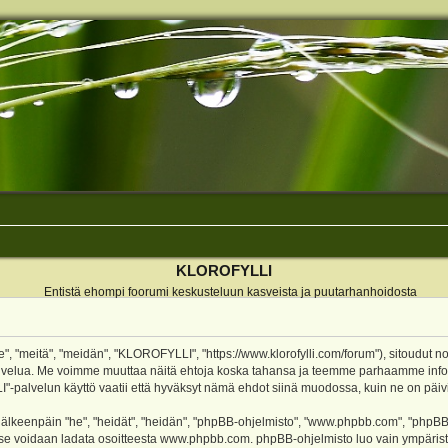
KLOROFYLLI
Entistä ehompi foorumi keskusteluun kasveista ja puutarhanhoidosta
 "meitä", "meidän", "KLOROFYLLI", "https://www.klorofylli.com/forum"), sitoudut n
-palvelua. Me voimme muuttaa näitä ehtoja koska tahansa ja teemme parhaamme inf
alvelun käyttö vaatii että hyväksyt nämä ehdot siinä muodossa, kuin ne on päivitet
keenpäin "he", "heidät", "heidän", "phpBB-ohjelmisto", "www.phpbb.com", "phpBB Gr
a se voidaan ladata osoitteesta
www.phpbb.com
. phpBB-ohjelmisto luo vain ympärist