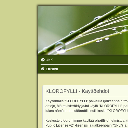
UKK
Etusivu
KLOROFYLLI - Käyttöehdot
Käyttämällä "KLOROFYLLI" palvelua (jälkeenpäin "me",
ehtoja, älä rekisteröidy ja/tai käytä "KLOROFYLLI"
lukea nämä ehdot säännöllisesti, koska "KLOROFYLLI"-p
Keskustelufoorumimme käyttää phpBB-ohjelmistoa, (jäl
Public License v2
" -lisenssillä (jälkeenpäin "GPL") j