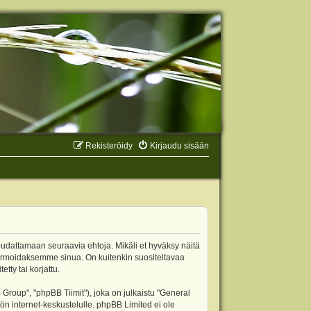
Rekisteröidy
Kirjaudu sisään
oudattamaan seuraavia ehtoja. Mikäli et hyväksy näitä
ormoidaksemme sinua. On kuitenkin suositeltavaa
ty tai korjattu.
oup", "phpBB Tiimit"), joka on julkaistu "
General
ön internet-keskustelulle. phpBB Limited ei ole