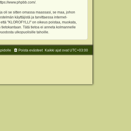
ttps://www.phpbb.com/
.
ja oli se sitten omassa maassasi, se maa, johon
stelmän käyttäjistä ja tarvittaessa internet-
t, että "KLOROFYLLI" on oikeus poistaa, muokata,
an tietokantaan. Tätä tietoa ei anneta kolmannelle
odosta ulkopuolisille tahoille.
äpidolle
Poista evästeet
Kaikki ajat ovat
UTC+03:00