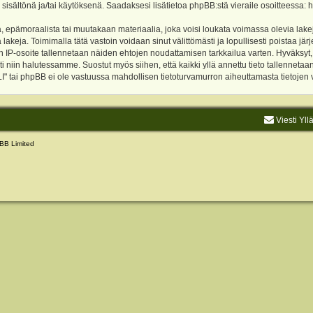
 sisältönä ja/tai käytöksenä. Saadaksesi lisätietoa phpBB:stä vieraile osoitteessa:
h
, epämoraalista tai muutakaan materiaalia, joka voisi loukata voimassa olevia lake
akeja. Toimimalla tätä vastoin voidaan sinut välittömästi ja lopullisesti poistaa järje
ien IP-osoite tallennetaan näiden ehtojen noudattamisen tarkkailua varten. Hyväksy
sti niin halutessamme. Suostut myös siihen, että kaikki yllä annettu tieto tallenneta
tai phpBB ei ole vastuussa mahdollisen tietoturvamurron aiheuttamasta tietojen vu
Viesti Yll
BB Limited