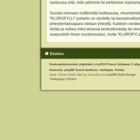
vastuussa siitä, mitä sallimme tai kiellämme sopivana
Suostut olemaan esittämättä loukkaavaa, vihamielistä
"KLOROFYLLI"-palvelin on sijoitettu tai kansainvälisiä l
yhteydentarjoajaasi otetaan yhteyttä. Kaikkien viest
siirtää ja sulkea mikä tahansa keskusteluketju tai vie
osapuolelle ilman suostumustasi, mutta "KLOROFYLLI" 
Etusivu
Keskustelufoorumin ohjelmisto
phpBB
® Forum Software © php
Käännös: phpBB Suomi (lurttinen, harritapio, Pettis)
Style: Green-Style-Slim by Joyce&Luna
phpBB-Style-Design
Yksityisyys
|
Ehdot