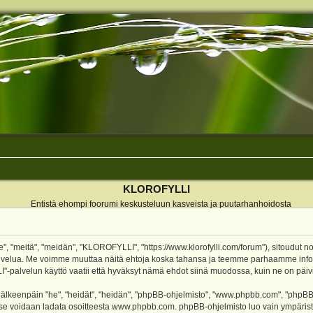
KLOROFYLLI
Entistä ehompi foorumi keskusteluun kasveista ja puutarhanhoidosta
 "meitä", "meidän", "KLOROFYLLI", "https://www.klorofylli.com/forum"), sitoudut n
-palvelua. Me voimme muuttaa näitä ehtoja koska tahansa ja teemme parhaamme inf
alvelun käyttö vaatii että hyväksyt nämä ehdot siinä muodossa, kuin ne on päivitet
keenpäin "he", "heidät", "heidän", "phpBB-ohjelmisto", "www.phpbb.com", "phpBB Gr
a se voidaan ladata osoitteesta
www.phpbb.com
. phpBB-ohjelmisto luo vain ympärist