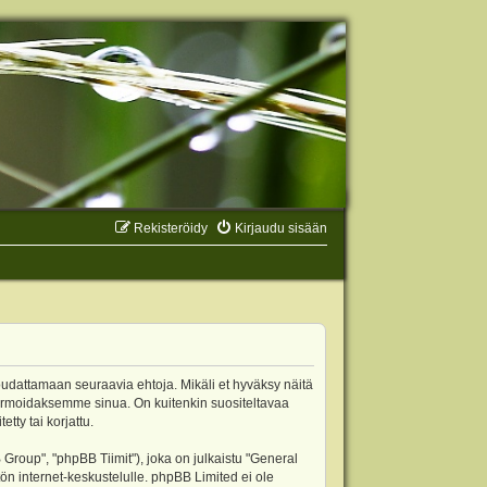
Rekisteröidy
Kirjaudu sisään
oudattamaan seuraavia ehtoja. Mikäli et hyväksy näitä
ormoidaksemme sinua. On kuitenkin suositeltavaa
ty tai korjattu.
oup", "phpBB Tiimit"), joka on julkaistu "
General
ön internet-keskustelulle. phpBB Limited ei ole