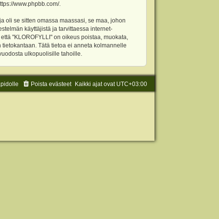
ttps://www.phpbb.com/
.
ja oli se sitten omassa maassasi, se maa, johon
stelmän käyttäjistä ja tarvittaessa internet-
t, että "KLOROFYLLI" on oikeus poistaa, muokata,
an tietokantaan. Tätä tietoa ei anneta kolmannelle
odosta ulkopuolisille tahoille.
äpidolle
Poista evästeet
Kaikki ajat ovat
UTC+03:00