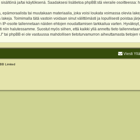
 sisältönä ja/tai käytöksenä. Saadaksesi lisätietoa phpBB:stä vieraile osoitteessa:
h
, epämoraalista tai muutakaan materiaalia, joka voisi loukata voimassa olevia lake
akeja. Toimimalla tätä vastoin voidaan sinut välittömästi ja lopullisesti poistaa järje
ien IP-osoite tallennetaan näiden ehtojen noudattamisen tarkkailua varten. Hyväksy
sti niin halutessamme. Suostut myös siihen, että kaikki yllä annettu tieto tallenneta
tai phpBB ei ole vastuussa mahdollisen tietoturvamurron aiheuttamasta tietojen vu
Viesti Yll
BB Limited