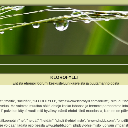
KLOROFYLLI
Entistä ehompi foorumi keskusteluun kasveista ja puutarhanhoidosta
 "meitä", "meidän", "KLOROFYLLI", "https://www.klorofylli.com/forum"), sitoudut n
-palvelua. Me voimme muuttaa näitä ehtoja koska tahansa ja teemme parhaamme inf
alvelun käyttö vaatii että hyväksyt nämä ehdot siinä muodossa, kuin ne on päivitet
keenpäin "he", "heidät", "heidän", "phpBB-ohjelmisto", "www.phpbb.com", "phpBB Gr
a se voidaan ladata osoitteesta
www.phpbb.com
. phpBB-ohjelmisto luo vain ympärist