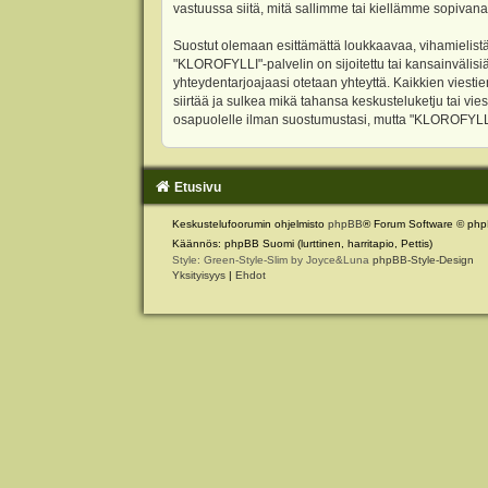
vastuussa siitä, mitä sallimme tai kiellämme sopivana
Suostut olemaan esittämättä loukkaavaa, vihamielistä
"KLOROFYLLI"-palvelin on sijoitettu tai kansainvälisiä l
yhteydentarjoajaasi otetaan yhteyttä. Kaikkien viest
siirtää ja sulkea mikä tahansa keskusteluketju tai vie
osapuolelle ilman suostumustasi, mutta "KLOROFYLLI" 
Etusivu
Keskustelufoorumin ohjelmisto
phpBB
® Forum Software © php
Käännös: phpBB Suomi (lurttinen, harritapio, Pettis)
Style: Green-Style-Slim by Joyce&Luna
phpBB-Style-Design
Yksityisyys
|
Ehdot