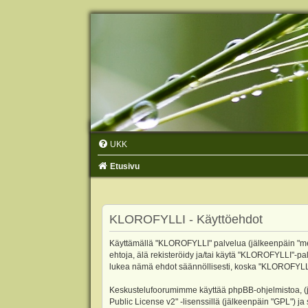
UKK
Etusivu
KLOROFYLLI - Käyttöehdot
Käyttämällä "KLOROFYLLI" palvelua (jälkeenpäin "me",
ehtoja, älä rekisteröidy ja/tai käytä "KLOROFYLLI"
lukea nämä ehdot säännöllisesti, koska "KLOROFYLLI"-p
Keskustelufoorumimme käyttää phpBB-ohjelmistoa, (jäl
Public License v2
" -lisenssillä (jälkeenpäin "GPL") j