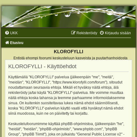
UKK
Rekisteröidy
Kirjaudu sisään
Etusivu
KLOROFYLLI
Entistä ehompi foorumi keskusteluun kasveista ja puutarhanhoidosta
KLOROFYLLI - Käyttöehdot
Käyttämällä "KLOROFYLLI" palvelua (jälkeenpäin "me", "meitä",
"meidän", "KLOROFYLLI", "https://www.klorofylli.com/forum"), sitoudut
noudattamaan seuraavia ehtoja. Mikäli et hyväksy näitä ehtoja, älä
rekisteröidy ja/tai käytä "KLOROFYLLI"-palvelua. Me voimme muuttaa
näitä ehtoja koska tahansa ja teemme parhaamme informoidaksemme
sinua. On kuitenkin suositeltavaa lukea nämä ehdot säännöllisesti,
koska "KLOROFYLLI"-palvelun käyttö vaatii että hyväksyt nämä ehdot
siinä muodossa, kuin ne on päivitetty tai korjattu.
Keskustelufoorumimme käyttää phpBB-ohjelmistoa, (jälkeenpäin "he",
"heidät", "heidän", "phpBB-ohjelmisto", "www.phpbb.com", "phpBB
Group", "phpBB Tiimit"), joka on julkaistu "
General Public License v2
" -