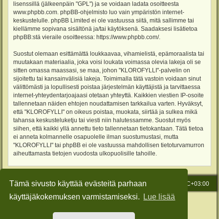
lisenssillä (jälkeenpäin "GPL") ja se voidaan ladata osoitteesta
www.phpbb.com
. phpBB-ohjelmisto luo vain ympäristön internet-
keskustelulle. phpBB Limited ei ole vastuussa siitä, mitä sallimme tai
kiellämme sopivana sisältönä ja/tai käytöksenä. Saadaksesi lisätietoa
phpBB:stä vieraile osoitteessa:
https://www.phpbb.com/
.
Suostut olemaan esittämättä loukkaavaa, vihamielistä, epämoraalista tai
muutakaan materiaalia, joka voisi loukata voimassa olevia lakeja oli se
sitten omassa maassasi, se maa, johon "KLOROFYLLI"-palvelin on
sijoitettu tai kansainvälisiä lakeja. Toimimalla tätä vastoin voidaan sinut
välittömästi ja lopullisesti poistaa järjestelmän käyttäjistä ja tarvittaessa
internet-yhteydentarjoajaasi otetaan yhteyttä. Kaikkien viestien IP-osoite
tallennetaan näiden ehtojen noudattamisen tarkkailua varten. Hyväksyt,
että "KLOROFYLLI" on oikeus poistaa, muokata, siirtää ja sulkea mikä
tahansa keskusteluketju tai viesti niin halutessamme. Suostut myös
siihen, että kaikki yllä annettu tieto tallennetaan tietokantaan. Tätä tietoa
ei anneta kolmannelle osapuolelle ilman suostumustasi, mutta
"KLOROFYLLI" tai phpBB ei ole vastuussa mahdollisen tietoturvamurron
aiheuttamasta tietojen vuodosta ulkopuolisille tahoille.
Tämä sivusto käyttää evästeitä parhaan
Etusivu
Viesti Ylläpidolle
Kaikki ajat ovat
UTC+03:00
käyttäjäkokemuksen varmistamiseksi.
Lue lisää
Keskustelufoorumin ohjelmisto
phpBB
® Forum Software © phpBB Limited
Käännös: phpBB Suomi (lurttinen, harritapio, Pettis)
Style: Green-Style-Slim by Joyce&Luna
phpBB-Style-Design